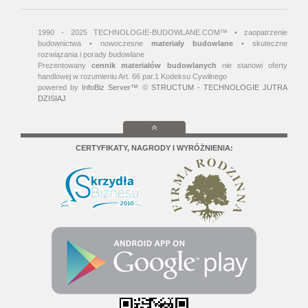
1990 - 2025 TECHNOLOGIE-BUDOWLANE.COM™ • zaopatrzenie
budownictwa • nowoczesne
materiały budowlane
• skuteczne
rozwiązania i porady budowlane
Prezentowany
cennik materiałów budowlanych
nie stanowi oferty
handlowej w rozumieniu Art. 66 par.1 Kodeksu Cywilnego
powered by
InfoBiz Server™
©
STRUCTUM - TECHNOLOGIE JUTRA
DZISIAJ
CERTYFIKATY, NAGRODY I WYRÓŻNIENIA: