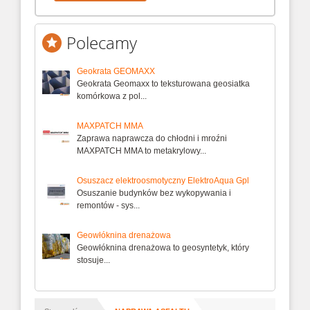
Polecamy
Geokrata GEOMAXX
Geokrata Geomaxx to teksturowana geosiatka
komórkowa z pol...
MAXPATCH MMA
Zaprawa naprawcza do chłodni i mroźni
MAXPATCH MMA to metakrylowy...
Osuszacz elektroosmotyczny ElektroAqua Gpl
Osuszanie budynków bez wykopywania i
remontów - sys...
Geowłóknina drenażowa
Geowłóknina drenażowa to geosyntetyk, który
stosuje...