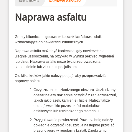
/
Strona główna
NAPRAWA ASFALTU
Naprawa asfaltu
Grunty bitumiczne,
gotowe mieszanki asfaltowe
, siatki
wzmacniające do nawierzhni bitumicznych.
Naprawa asfaltu może być konieczna, gdy nawierzchnia
ulegnie uszkodzeniu, na przykład w wyniku pęknięć, wgłębień
lub dziur. Naprawa asfaltu może być przeprowadzona
samodzielnie lub zlecona specjalistom.
Oto kilka kroków, jakie należy podjąć, aby przeprowadzić
naprawę asfaltu:
Oczyszczenie uszkodzonego obszaru: Uszkodzony
obszar należy dokładnie oczyścić z zanieczyszczeń,
takich jak piasek, kamienie i liście. Należy także
usunąć wszelkie pozostałości materiałów
asfaltowych lub uszkodzonego materiału.
Przygotowanie powierzchni: Powierzchnię należy
dokładnie oczyścić i osuszyć, a następnie przyciąć
brzegi otworu w regularny kształt. Dzięki temu