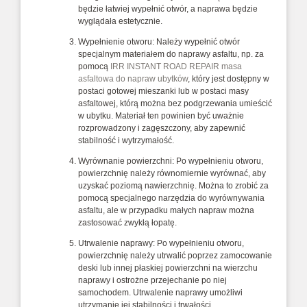
będzie łatwiej wypełnić otwór, a naprawa będzie
wyglądała estetycznie.
Wypełnienie otworu: Należy wypełnić otwór
specjalnym materiałem do naprawy asfaltu, np. za
pomocą
IRR INSTANT ROAD REPAIR masa
asfaltowa do napraw ubytków
, który jest dostępny w
postaci gotowej mieszanki lub w postaci masy
asfaltowej, którą można bez podgrzewania umieścić
w ubytku. Materiał ten powinien być uważnie
rozprowadzony i zagęszczony, aby zapewnić
stabilność i wytrzymałość.
Wyrównanie powierzchni: Po wypełnieniu otworu,
powierzchnię należy równomiernie wyrównać, aby
uzyskać poziomą nawierzchnię. Można to zrobić za
pomocą specjalnego narzędzia do wyrównywania
asfaltu, ale w przypadku małych napraw można
zastosować zwykłą łopatę.
Utrwalenie naprawy: Po wypełnieniu otworu,
powierzchnię należy utrwalić poprzez zamocowanie
deski lub innej płaskiej powierzchni na wierzchu
naprawy i ostrożne przejechanie po niej
samochodem. Utrwalenie naprawy umożliwi
utrzymanie jej stabilności i trwałości.