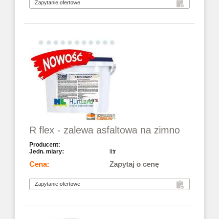
R flex - zalewa asfaltowa na zimno
litr
Zapytaj o cenę