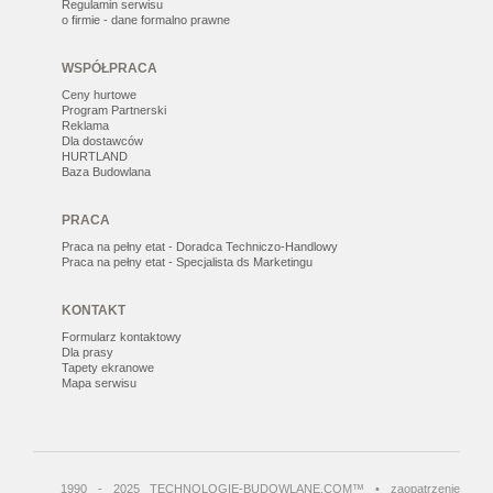
Regulamin serwisu
o firmie - dane formalno prawne
WSPÓŁPRACA
Ceny hurtowe
Program Partnerski
Reklama
Dla dostawców
HURTLAND
Baza Budowlana
PRACA
Praca na pełny etat - Doradca Techniczo-Handlowy
Praca na pełny etat - Specjalista ds Marketingu
KONTAKT
Formularz kontaktowy
Dla prasy
Tapety ekranowe
Mapa serwisu
1990 - 2025 TECHNOLOGIE-BUDOWLANE.COM™ • zaopatrzenie