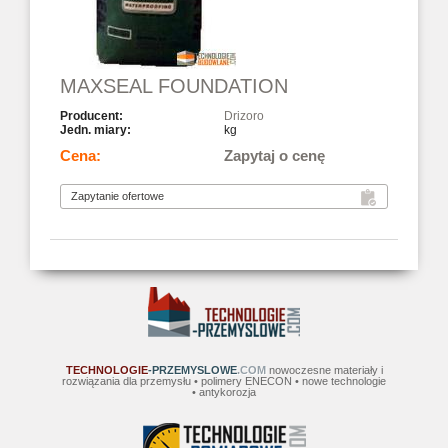
MAXSEAL FOUNDATION
Drizoro
kg
Zapytaj o cenę
TECHNOLOGIE
-PRZEMYSLOWE
.COM
nowoczesne materiały i
rozwiązania dla przemysłu • polimery ENECON • nowe technologie
• antykorozja