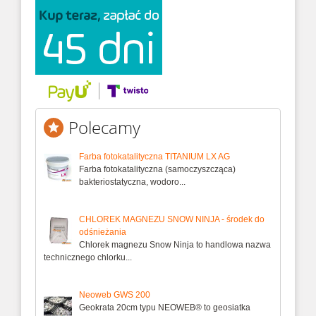
Polecamy
Farba fotokatalityczna TITANIUM LX AG
Farba fotokatalityczna (samoczyszcząca)
bakteriostatyczna, wodoro...
CHLOREK MAGNEZU SNOW NINJA - środek do
odśnieżania
Chlorek magnezu Snow Ninja to handlowa nazwa
technicznego chlorku...
Neoweb GWS 200
Geokrata 20cm typu NEOWEB® to geosiatka