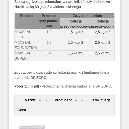
Zaleca się, izolacje mineralne, w narożniku fasety dodatkowo
zbroić siatką 60 gr./m2 z włókna szklanego.
Produkt
Przenosi
Zużycie materiału
rysy podłoża
Izolacja
Izolacja
[mm]
przeciwwilgociowa
przeciwwodna
MAXSEAL
1,2
1,5 kg/m2
2,5 kg/m2
FLEX
MAXSEAL
0,5
1,5 kg/m2
2,5 kg/m2
FOUNDATION
MAXSEAL
0,4
1,5 kg/m2
2,5 kg/m2
SUPER
Zobacz pełny opis systemu
Izolacja piwnic i fundamentów w
systemie DRIZORO
.
Pobierz
plik pdf -
Profesjonalna chemia budowlana DRIZORO.
Nazwa
Producent
Jedn. miary
Cena