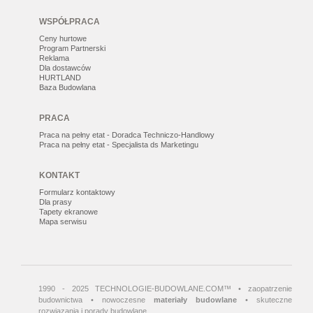
WSPÓŁPRACA
Ceny hurtowe
Program Partnerski
Reklama
Dla dostawców
HURTLAND
Baza Budowlana
PRACA
Praca na pełny etat - Doradca Techniczo-Handlowy
Praca na pełny etat - Specjalista ds Marketingu
KONTAKT
Formularz kontaktowy
Dla prasy
Tapety ekranowe
Mapa serwisu
1990 - 2025 TECHNOLOGIE-BUDOWLANE.COM™ • zaopatrzenie
budownictwa • nowoczesne
materiały budowlane
• skuteczne
rozwiązania i porady budowlane