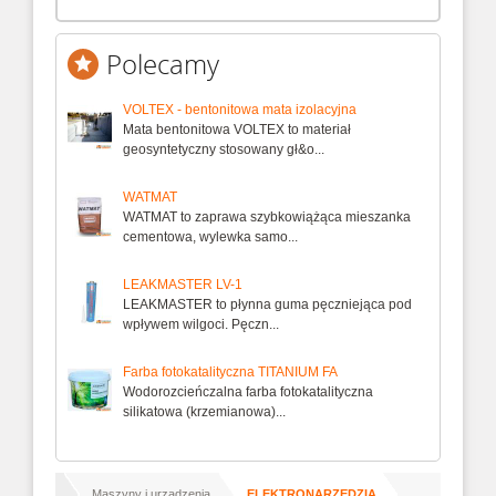
Polecamy
VOLTEX - bentonitowa mata izolacyjna
Mata bentonitowa VOLTEX to materiał
geosyntetyczny stosowany gł&o...
WATMAT
WATMAT to zaprawa szybkowiążąca mieszanka
cementowa, wylewka samo...
LEAKMASTER LV-1
LEAKMASTER to płynna guma pęczniejąca pod
wpływem wilgoci. Pęczn...
Farba fotokatalityczna TITANIUM FA
Wodorozcieńczalna farba fotokatalityczna
silikatowa (krzemianowa)...
/
/
ona główna
Maszyny i urządzenia
ELEKTRONARZĘDZIA