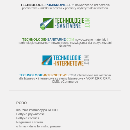
TECHNOLOGIE
-POMIAROWE
.COM
nowoczesne urządzenia
pomiarowe • młotki schmidta • pomiary wytrzymałości betonu
TECHNOLOGIE
-SANITARNE
.COM
nowoczesne materiały i
technologie sanitarne • nowoczesne rozwiązania dla oczyszczalni
ścieków
TECHNOLOGIE
-INTERNETOWE
.COM
internetowe rozwiązania
dla biznesu • internetowe systemy biznesowe • VOIP, ERP, CRM,
CMS, eCommerce
RODO
Klauzula informacyjna RODO
Polityka prywatności
Polityka cookies
Regulamin serwisu
o firmie - dane formalno prawne