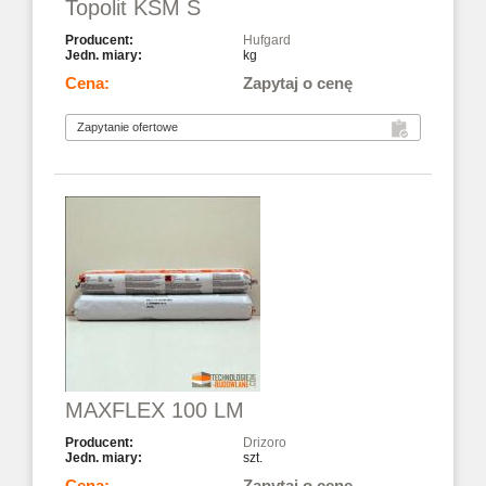
Topolit KSM S
Hufgard
kg
Zapytaj o cenę
MAXFLEX 100 LM
Drizoro
szt.
Zapytaj o cenę