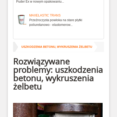
Puder Ex w nowym opakowaniu...
MAXELASTIC TRANS
Przeźroczysta powłoka na stare płytki
poliuretanowo - elastomerow...
/
ona główna
USZKODZENIA BETONU, WYKRUSZENIA ŻELBETU
Rozwiązywane
problemy: uszkodzenia
betonu, wykruszenia
żelbetu