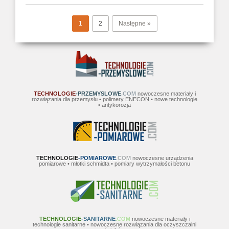
1
2
Następne »
TECHNOLOGIE
-PRZEMYSLOWE
.COM
nowoczesne materiały i
rozwiązania dla przemysłu • polimery ENECON • nowe technologie
• antykorozja
TECHNOLOGIE
-POMIAROWE
.COM
nowoczesne urządzenia
pomiarowe • młotki schmidta • pomiary wytrzymałości betonu
TECHNOLOGIE
-SANITARNE
.COM
nowoczesne materiały i
technologie sanitarne • nowoczesne rozwiązania dla oczyszczalni