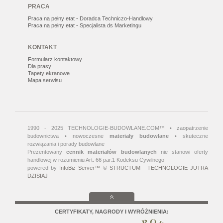
PRACA
Praca na pełny etat - Doradca Techniczo-Handlowy
Praca na pełny etat - Specjalista ds Marketingu
KONTAKT
Formularz kontaktowy
Dla prasy
Tapety ekranowe
Mapa serwisu
1990 - 2025 TECHNOLOGIE-BUDOWLANE.COM™ • zaopatrzenie
budownictwa • nowoczesne
materiały budowlane
• skuteczne
rozwiązania i porady budowlane
Prezentowany
cennik materiałów budowlanych
nie stanowi oferty
handlowej w rozumieniu Art. 66 par.1 Kodeksu Cywilnego
powered by
InfoBiz Server™
©
STRUCTUM - TECHNOLOGIE JUTRA
DZISIAJ
CERTYFIKATY, NAGRODY I WYRÓŻNIENIA: