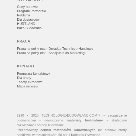
Ceny hurtowe
Program Partnerski
Reklama
Dla dostawców
HURTLAND
Baza Budowlana
PRACA
Praca na pełny etat - Doradca Techniczo-Handlowy
Praca na pełny etat - Specjalista ds Marketingu
KONTAKT
Formularz kontaktowy
Dla prasy
Tapety ekranowe
Mapa serwisu
1990 - 2025 TECHNOLOGIE-BUDOWLANE.COM™ • zaopatrzenie
budownictwa • nowoczesne
materiały budowlane
• skuteczne
rozwiązania i porady budowlane
Prezentowany
cennik materiałów budowlanych
nie stanowi oferty
handlowej w rozumieniu Art. 66 par.1 Kodeksu Cywilnego