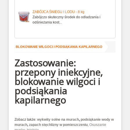
ZABÓJCA ŚNIEGU I LODU - 8 kg
Zabójczo skuteczny środek do odladzania i
odśnieżania kost...
EKCYJNE, BLOKOWANIE WILGOCI I PODSIĄKANIA KAPILARNEGO
Zastosowanie:
przepony iniekcyjne,
blokowanie wilgoci i
podsiąkania
kapilarnego
Zobacz także:
wykwity solne na murach
,
podsiąkanie wody w
murach
,
zapach stęchlizny w pomieszczeniu
,
Osuszanie