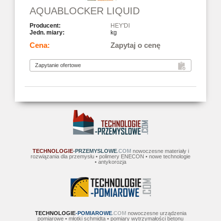
AQUABLOCKER LIQUID
HEY'DI
kg
Zapytaj o cenę
TECHNOLOGIE
-PRZEMYSLOWE
.COM
nowoczesne materiały i
rozwiązania dla przemysłu • polimery ENECON • nowe technologie
• antykorozja
TECHNOLOGIE
-POMIAROWE
.COM
nowoczesne urządzenia
pomiarowe • młotki schmidta • pomiary wytrzymałości betonu