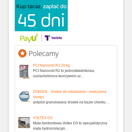
Polecamy
PCI Nanocret R2 20 kg
PCI Nanocret R2 to jednoskładnikowa,
uszlachetniona tworzywem sz...
DONSOL - środek do odladzania i zwalczania
śniegu
antylód granulowany środek na bazie chlorku ...
VOLTEX DS
Mata bentonitowa Voltex DS to specjalistyczna
mata hydroizolacyjn...