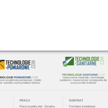
TECHNOLOGIE
-SANITARNE
.COM
HNOLOGIE
-POMIAROWE
.COM
nowoczesne materiały i technologie
sne urządzenia pomiarowe • młotki
sanitarne • nowoczesne rozwiązania dla
a • pomiary wytrzymałości betonu
oczyszczalni ścieków
PRACA
KONTAKT
Praca na pełny etat - Doradca
Formularz kontaktowy