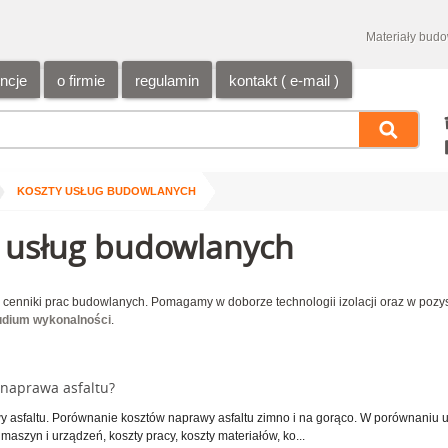
Materiały bud
encje
o firmie
regulamin
kontakt ( e-mail )
/
KOSZTY USŁUG BUDOWLANYCH
 usług budowlanych
 cenniki prac budowlanych. Pomagamy w doborze technologii izolacji oraz w pozy
udium wykonalności
.
e naprawa asfaltu?
y asfaltu. Porównanie kosztów naprawy asfaltu zimno i na gorąco. W porównaniu u
aszyn i urządzeń, koszty pracy, koszty materiałów, ko...