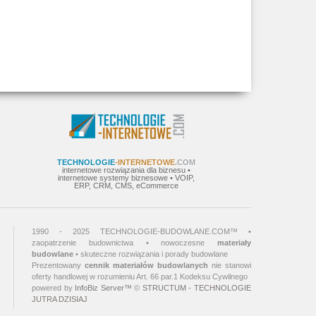
TECHNOLOGIE
-INTERNETOWE
.COM
internetowe rozwiązania dla biznesu •
internetowe systemy biznesowe • VOIP,
ERP, CRM, CMS, eCommerce
1990 - 2025 TECHNOLOGIE-BUDOWLANE.COM™ •
zaopatrzenie budownictwa • nowoczesne
materiały
budowlane
• skuteczne rozwiązania i porady budowlane
Prezentowany
cennik materiałów budowlanych
nie stanowi
oferty handlowej w rozumieniu Art. 66 par.1 Kodeksu Cywilnego
powered by
InfoBiz Server™
©
STRUCTUM - TECHNOLOGIE
JUTRA DZISIAJ