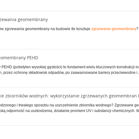
rzewania geomembrany
ów zgrzewania geomembrany na budowie Ile kosztuje
zgrzewanie geomembrany
?
eomembrany PEHD
EHD (polietylen wysokiej gęstości) to fundament wielu kluczowych konstrukcji in
, przez ochronę składowisk odpadów, po zaawansowane bariery przeciwwodne i..
nie zbiorników wodnych: wykorzystanie zgrzewanych geomembran 
dzonego i trwałego sposobu na uszczelnienie zbiornika wodnego? Zgrzewane ge
ą odporność na uszkodzenia, działanie promieni UV i substancji chemicznych. W t