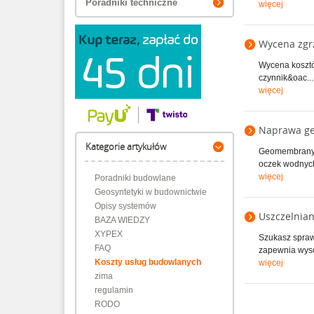
Poradniki techniczne
więcej
Wycena zg
Wycena koszt
czynnik&oac...
więcej
Naprawa g
Kategorie artykułów
Geomembrany P
oczek wodnych
więcej
Poradniki budowlane
Geosyntetyki w budownictwie
Opisy systemów
Uszczelnia
BAZA WIEDZY
XYPEX
Szukasz spraw
FAQ
zapewnia wysok
Koszty usług budowlanych
więcej
zima
regulamin
RODO