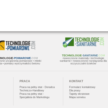
TECHNOLOGIE
-SANITARNE
.COM
HNOLOGIE
-POMIAROWE
.COM
nowoczesne materiały i technologie
sne urządzenia pomiarowe • młotki
sanitarne • nowoczesne rozwiązania dla
a • pomiary wytrzymałości betonu
oczyszczalni ścieków
PRACA
KONTAKT
Praca na pełny etat - Doradca
Formularz kontaktowy
Techniczo-Handlowy
Dla prasy
Praca na pełny etat -
Tapety ekranowe
Specjalista ds Marketingu
Mapa serwisu