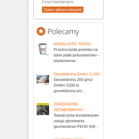
Ceny inwestycyjne
Zobacz główne kategorie
Polecamy
MAXELASTIC TRANS
Przeźroczysta powłoka na
stare płytki poliuretanowo -
elastomerow...
Geowłóknina Drefon S-200
Geowłóknina 200 g/m2
Drefon S200 to
geowłóknina pro...
ZGRZEWANIE
GEOMEMBRANY
Świadczymy kompleksowe
usługi zgrzewania
geomembran PEHD (HD...