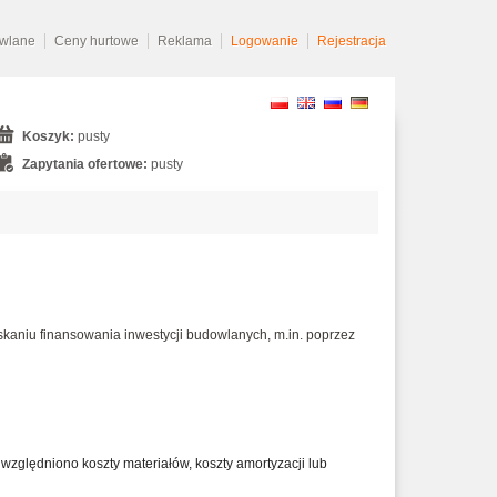
owlane
Ceny hurtowe
Reklama
Logowanie
Rejestracja
Koszyk:
pusty
Zapytania ofertowe:
pusty
skaniu finansowania inwestycji budowlanych, m.in. poprzez
względniono koszty materiałów, koszty amortyzacji lub