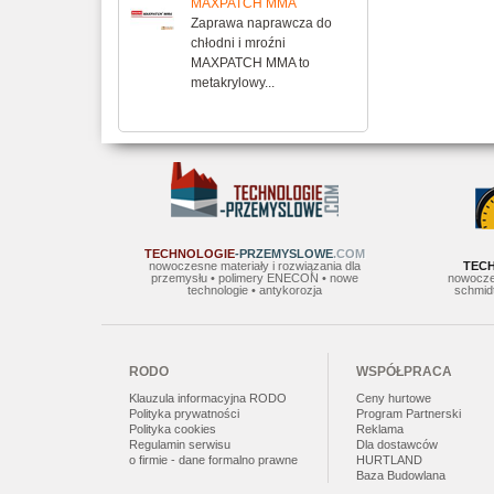
MAXPATCH MMA
Zaprawa naprawcza do
chłodni i mroźni
MAXPATCH MMA to
metakrylowy...
TECHNOLOGIE
-PRZEMYSLOWE
.COM
nowoczesne materiały i rozwiązania dla
TEC
przemysłu • polimery ENECON • nowe
nowocze
technologie • antykorozja
schmidt
RODO
WSPÓŁPRACA
Klauzula informacyjna RODO
Ceny hurtowe
Polityka prywatności
Program Partnerski
Polityka cookies
Reklama
Regulamin serwisu
Dla dostawców
o firmie - dane formalno prawne
HURTLAND
Baza Budowlana