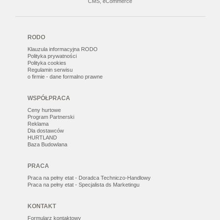
CMS, eCommerce
RODO
Klauzula informacyjna RODO
Polityka prywatności
Polityka cookies
Regulamin serwisu
o firmie - dane formalno prawne
WSPÓŁPRACA
Ceny hurtowe
Program Partnerski
Reklama
Dla dostawców
HURTLAND
Baza Budowlana
PRACA
Praca na pełny etat - Doradca Techniczo-Handlowy
Praca na pełny etat - Specjalista ds Marketingu
KONTAKT
Formularz kontaktowy