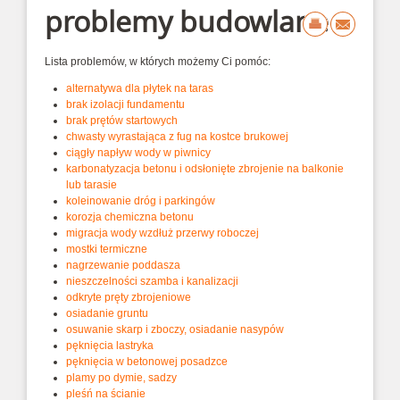
problemy budowlane
Lista problemów, w których możemy Ci pomóc:
alternatywa dla płytek na taras
brak izolacji fundamentu
brak prętów startowych
chwasty wyrastająca z fug na kostce brukowej
ciągły napływ wody w piwnicy
karbonatyzacja betonu i odsłonięte zbrojenie na balkonie
lub tarasie
koleinowanie dróg i parkingów
korozja chemiczna betonu
migracja wody wzdłuż przerwy roboczej
mostki termiczne
nagrzewanie poddasza
nieszczelności szamba i kanalizacji
odkryte pręty zbrojeniowe
osiadanie gruntu
osuwanie skarp i zboczy, osiadanie nasypów
pęknięcia lastryka
pęknięcia w betonowej posadzce
plamy po dymie, sadzy
pleśń na ścianie