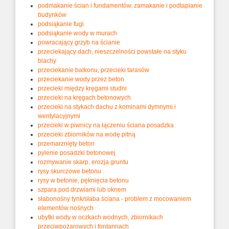
podmakanie ścian i fundamentów, zamakanie i podtapianie
budynków
podsiąkanie fugi
podsiąkanie wody w murach
powracający grzyb na ścianie
przeciekający dach, nieszczelności powstałe na styku
blachy
przeciekanie balkonu, przecieki tarasów
przeciekanie wody przez beton
przecieki między kręgami studni
przecieki na kręgach betonowych
przecieki na stykach dachu z kominami dymnymi i
wentylacyjnymi
przecieki w piwnicy na łączeniu ściana posadzka
przecieki zbiorników na wodę pitną
przemarznięty beton
pylenie posadzki betonowej
rozmywanie skarp, erozja gruntu
rysy skurczowe betonu
rysy w betonie, pęknięcia betonu
szpara pod drzwiami lub oknem
słabonośny tynk/słaba ściana - problem z mocowaniem
elementów nośnych
ubytki wody w oczkach wodnych, zbiornikach
przeciwpożarowych i fontannach