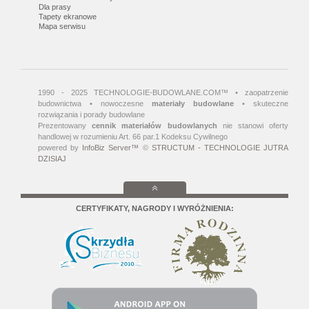
Dla prasy
Tapety ekranowe
Mapa serwisu
1990 - 2025 TECHNOLOGIE-BUDOWLANE.COM™ • zaopatrzenie
budownictwa • nowoczesne
materiały budowlane
• skuteczne
rozwiązania i porady budowlane
Prezentowany
cennik materiałów budowlanych
nie stanowi oferty
handlowej w rozumieniu Art. 66 par.1 Kodeksu Cywilnego
powered by
InfoBiz Server™
©
STRUCTUM - TECHNOLOGIE JUTRA
DZISIAJ
CERTYFIKATY, NAGRODY I WYRÓŻNIENIA: