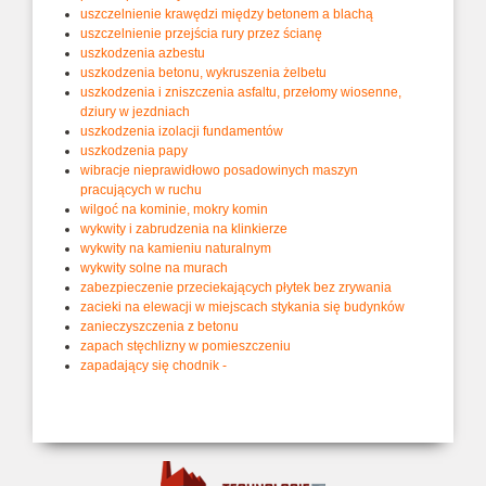
uszczelnienie krawędzi między betonem a blachą
uszczelnienie przejścia rury przez ścianę
uszkodzenia azbestu
uszkodzenia betonu, wykruszenia żelbetu
uszkodzenia i zniszczenia asfaltu, przełomy wiosenne,
dziury w jezdniach
uszkodzenia izolacji fundamentów
uszkodzenia papy
wibracje nieprawidłowo posadowinych maszyn
pracujących w ruchu
wilgoć na kominie, mokry komin
wykwity i zabrudzenia na klinkierze
wykwity na kamieniu naturalnym
wykwity solne na murach
zabezpieczenie przeciekających płytek bez zrywania
zacieki na elewacji w miejscach stykania się budynków
zanieczyszczenia z betonu
zapach stęchlizny w pomieszczeniu
zapadający się chodnik -