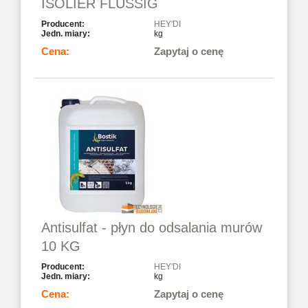
ISOLIER FLUSSIG
HEY'DI
kg
Zapytaj o cenę
Antisulfat - płyn do odsalania murów
10 KG
HEY'DI
kg
Zapytaj o cenę