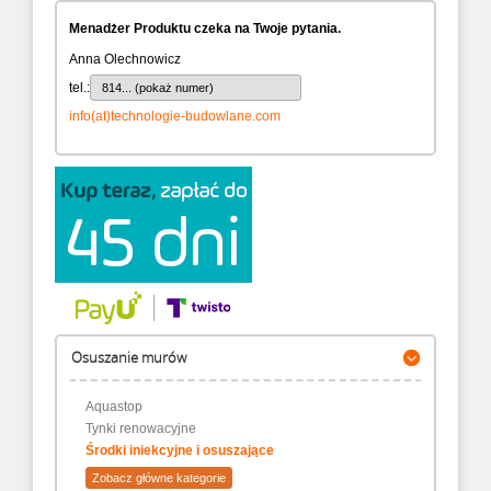
Menadżer Produktu czeka na Twoje pytania.
Anna Olechnowicz
tel.:
814... (pokaż numer)
info(at)technologie-budowlane.com
Osuszanie murów
Aquastop
Tynki renowacyjne
Środki iniekcyjne i osuszające
Zobacz główne kategorie