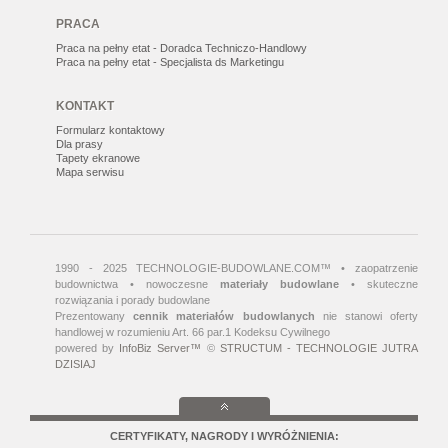
PRACA
Praca na pełny etat - Doradca Techniczo-Handlowy
Praca na pełny etat - Specjalista ds Marketingu
KONTAKT
Formularz kontaktowy
Dla prasy
Tapety ekranowe
Mapa serwisu
1990 - 2025 TECHNOLOGIE-BUDOWLANE.COM™ • zaopatrzenie
budownictwa • nowoczesne
materiały budowlane
• skuteczne
rozwiązania i porady budowlane
Prezentowany
cennik materiałów budowlanych
nie stanowi oferty
handlowej w rozumieniu Art. 66 par.1 Kodeksu Cywilnego
powered by
InfoBiz Server™
©
STRUCTUM - TECHNOLOGIE JUTRA
DZISIAJ
CERTYFIKATY, NAGRODY I WYRÓŻNIENIA: