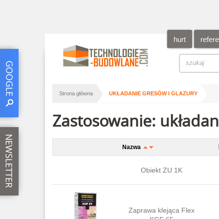
hurt
refer
/
Strona główna
UKŁADANIE GRESÓW I GLAZURY
Zastosowanie: układani
Nazwa
Obiekt ZU 1K
Zaprawa klejąca Flex