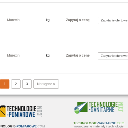
Murexin
kg
Zapytaj o cenę
Murexin
kg
Zapytaj o cenę
1
2
3
Następne »
TECHNOLOGIE
-SANITARNE
.COM
HNOLOGIE
-POMIAROWE
.COM
nowoczesne materiały i technologie