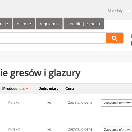
Materiały bud
encje
o firmie
regulamin
kontakt ( e-mail )
e gresów i glazury
Producent
Jedn. miary
Cena
Murexin
kg
Zapytaj o cenę
Murexin
kg
Zapytaj o cenę