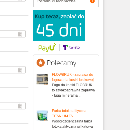
Poradniki techniczne
Polecamy
FLOWBRUK - zaprawa do
fugowania kostki brukowej
Fuga do kostki FLOBRUK
to szybkosprawna zaprawa
- fuga mineralna ...
Farba fotokatalityczna
TITANIUM FA
Wodorozcieńczalna farba
fotokatalityczna silikatowa