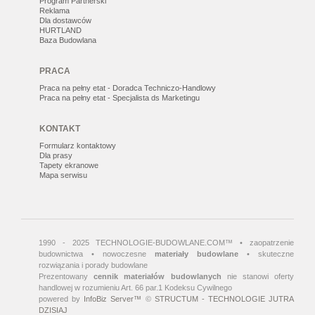
Program Partnerski
Reklama
Dla dostawców
HURTLAND
Baza Budowlana
PRACA
Praca na pełny etat - Doradca Techniczo-Handlowy
Praca na pełny etat - Specjalista ds Marketingu
KONTAKT
Formularz kontaktowy
Dla prasy
Tapety ekranowe
Mapa serwisu
1990 - 2025 TECHNOLOGIE-BUDOWLANE.COM™ • zaopatrzenie
budownictwa • nowoczesne
materiały budowlane
• skuteczne
rozwiązania i porady budowlane
Prezentowany
cennik materiałów budowlanych
nie stanowi oferty
handlowej w rozumieniu Art. 66 par.1 Kodeksu Cywilnego
powered by
InfoBiz Server™
©
STRUCTUM - TECHNOLOGIE JUTRA
DZISIAJ