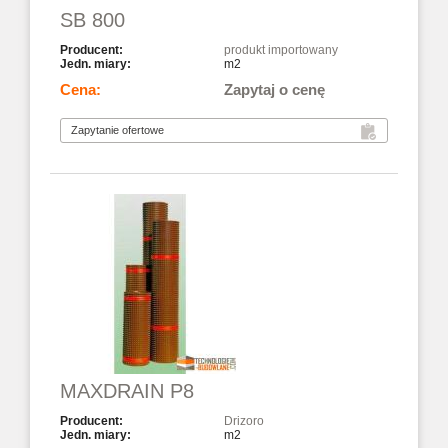
SB 800
produkt importowany
m2
Zapytaj o cenę
MAXDRAIN P8
Drizoro
m2