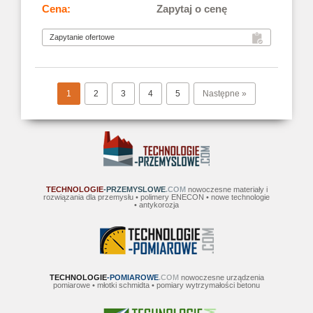
Zapytaj o cenę
1
2
3
4
5
Następne »
TECHNOLOGIE
-PRZEMYSLOWE
.COM
nowoczesne materiały i
rozwiązania dla przemysłu • polimery ENECON • nowe technologie
• antykorozja
TECHNOLOGIE
-POMIAROWE
.COM
nowoczesne urządzenia
pomiarowe • młotki schmidta • pomiary wytrzymałości betonu