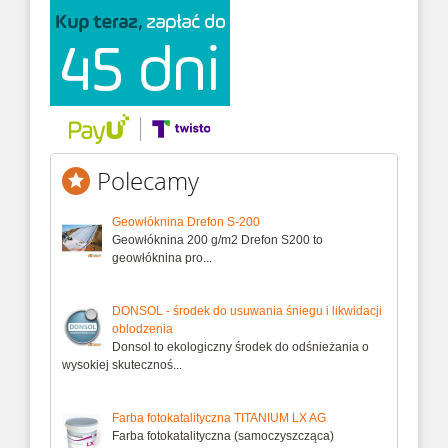
Polecamy
Geowłóknina Drefon S-200
Geowłóknina 200 g/m2 Drefon S200 to
geowłóknina pro...
DONSOL - środek do usuwania śniegu i likwidacji
oblodzenia
Donsol to ekologiczny środek do odśnieżania o
wysokiej skutecznoś...
Farba fotokatalityczna TITANIUM LX AG
Farba fotokatalityczna (samoczyszcząca)