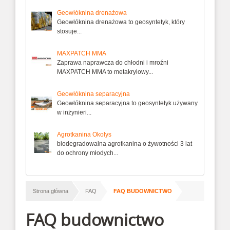
Geowłóknina drenażowa
Geowłóknina drenażowa to geosyntetyk, który
stosuje...
MAXPATCH MMA
Zaprawa naprawcza do chłodni i mroźni
MAXPATCH MMA to metakrylowy...
Geowłóknina separacyjna
Geowłóknina separacyjna to geosyntetyk używany
w inżynieri...
Agrotkanina Okolys
biodegradowalna agrotkanina o żywotności 3 lat
do ochrony młodych...
/
/
Strona główna
FAQ
FAQ BUDOWNICTWO
FAQ budownictwo