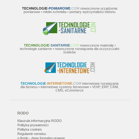
TECHNOLOGIE
-POMIAROWE
.COM
nowoczesne urządzenia
pomiarowe • młotki schmidta • pomiary wytrzymałości betonu
TECHNOLOGIE
-SANITARNE
.COM
nowoczesne materiały i
technologie sanitarne • nowoczesne rozwiązania dla oczyszczalni
ścieków
TECHNOLOGIE
-INTERNETOWE
.COM
internetowe rozwiązania
dla biznesu • internetowe systemy biznesowe • VOIP, ERP, CRM,
CMS, eCommerce
RODO
Klauzula informacyjna RODO
Polityka prywatności
Polityka cookies
Regulamin serwisu
o firmie - dane formalno prawne