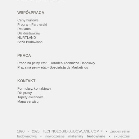
WSPÓŁPRACA
Ceny hurtowe
Program Partnerski
Reklama
Dla dostawców
HURTLAND
Baza Budowlana
PRACA
Praca na pełny etat - Doradca Techniczo-Handlowy
Praca na pełny etat - Specjalista ds Marketingu
KONTAKT
Formularz kontaktowy
Dla prasy
Tapety ekranowe
Mapa serwisu
1990 - 2025 TECHNOLOGIE-BUDOWLANE.COM™ • zaopatrzenie
budownictwa • nowoczesne
materiały budowlane
• skuteczne