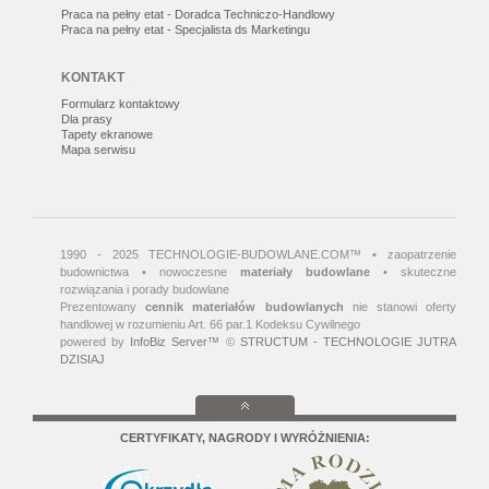
Praca na pełny etat - Doradca Techniczo-Handlowy
Praca na pełny etat - Specjalista ds Marketingu
KONTAKT
Formularz kontaktowy
Dla prasy
Tapety ekranowe
Mapa serwisu
1990 - 2025 TECHNOLOGIE-BUDOWLANE.COM™ • zaopatrzenie
budownictwa • nowoczesne
materiały budowlane
• skuteczne
rozwiązania i porady budowlane
Prezentowany
cennik materiałów budowlanych
nie stanowi oferty
handlowej w rozumieniu Art. 66 par.1 Kodeksu Cywilnego
powered by
InfoBiz Server™
©
STRUCTUM - TECHNOLOGIE JUTRA
DZISIAJ
CERTYFIKATY, NAGRODY I WYRÓŻNIENIA: