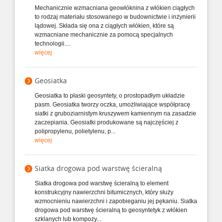
Mechanicznie wzmacniana geowłóknina z włókien ciągłych
to rodzaj materiału stosowanego w budownictwie i inżynierii
lądowej. Składa się ona z ciągłych włókien, które są
wzmacniane mechanicznie za pomocą specjalnych
technologii....
więcej
Geosiatka
Geosiatka to płaski geosyntety, o prostopadłym układzie
pasm. Geosiatka tworzy oczka, umożliwiające współpracę
siatki z gruboziarnistym kruszywem kamiennym na zasadzie
zaczepiania. Geosiatki produkowane są najczęściej z
polipropylenu, polietylenu, p...
więcej
Siatka drogowa pod warstwę ścieralną
Siatka drogowa pod warstwę ścieralną to element
konstrukcyjny nawierzchni bitumicznych, który służy
wzmocnieniu nawierzchni i zapobieganiu jej pękaniu. Siatka
drogowa pod warstwę ścieralną to geosyntetyk z włókien
szklanych lub kompozy...