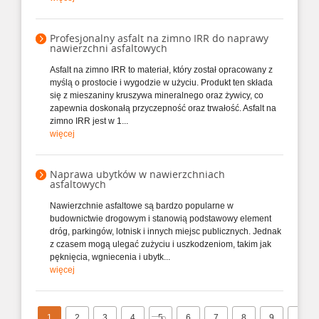
Profesjonalny asfalt na zimno IRR do naprawy
nawierzchni asfaltowych
Asfalt na zimno IRR to materiał, który został opracowany z
myślą o prostocie i wygodzie w użyciu. Produkt ten składa
się z mieszaniny kruszywa mineralnego oraz żywicy, co
zapewnia doskonałą przyczepność oraz trwałość. Asfalt na
zimno IRR jest w 1...
więcej
Naprawa ubytków w nawierzchniach
asfaltowych
Nawierzchnie asfaltowe są bardzo popularne w
budownictwie drogowym i stanowią podstawowy element
dróg, parkingów, lotnisk i innych miejsc publicznych. Jednak
z czasem mogą ulegać zużyciu i uszkodzeniom, takim jak
pęknięcia, wgniecenia i ubytk...
więcej
1
2
3
4
5
6
7
8
9
10