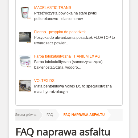
MAXELASTIC TRANS
Przeźroczysta powłoka na stare płytki
poliuretanowo - elastomerow...
Flortop - posypka do posadzek
Posypka do utwardzania posadzek FLORTOP to
utwardzacz powier...
Farba fotokatalityczna TITANIUM LX AG
Farba fotokatalityczna (samoczyszcząca)
bakteriostatyczna, wodoro...
VOLTEX DS
Mata bentonitowa Voltex DS to specjalistyczna
mata hydroizolacyjn...
/
/
Strona główna
FAQ
FAQ NAPRAWA ASFALTU
FAQ naprawa asfaltu