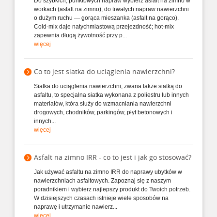
Do szybkich, punktowych napraw wybierz asfalt na zimno w
workach (asfalt na zimno); do trwałych napraw nawierzchni
o dużym ruchu — gorąca mieszanka (asfalt na gorąco).
Cold‑mix daje natychmiastową przejezdność; hot‑mix
zapewnia długą żywotność przy p...
więcej
Co to jest siatka do uciąglenia nawierzchni?
Siatka do uciąglenia nawierzchni, zwana także siatką do
asfaltu, to specjalna siatka wykonana z poliestru lub innych
materiałów, która służy do wzmacniania nawierzchni
drogowych, chodników, parkingów, płyt betonowych i
innych...
więcej
Asfalt na zimno IRR - co to jest i jak go stosować?
Jak używać asfaltu na zimno IRR do naprawy ubytków w
nawierzchniach asfaltowych. Zapoznaj się z naszym
poradnikiem i wybierz najlepszy produkt do Twoich potrzeb.
W dzisiejszych czasach istnieje wiele sposobów na
naprawę i utrzymanie nawierz...
więcej