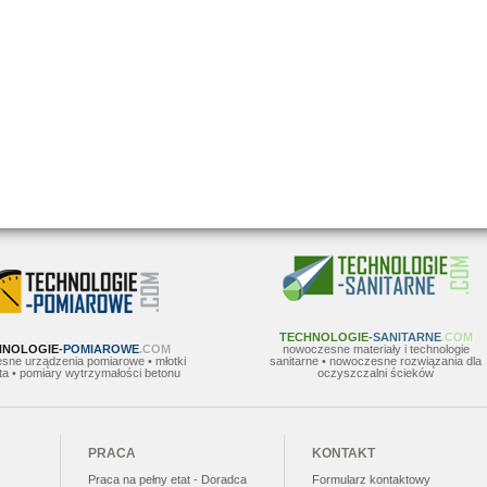
TECHNOLOGIE
-SANITARNE
.COM
HNOLOGIE
-POMIAROWE
.COM
nowoczesne materiały i technologie
sne urządzenia pomiarowe • młotki
sanitarne • nowoczesne rozwiązania dla
a • pomiary wytrzymałości betonu
oczyszczalni ścieków
PRACA
KONTAKT
Praca na pełny etat - Doradca
Formularz kontaktowy