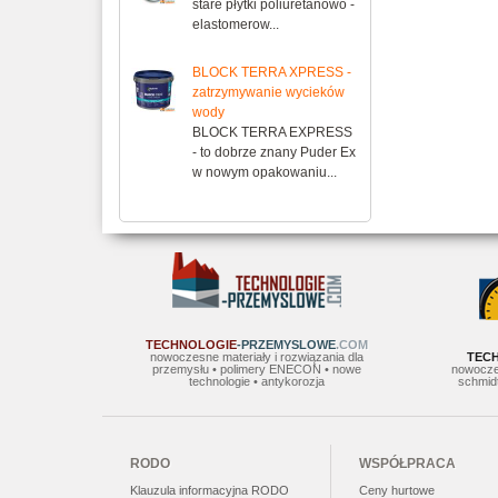
stare płytki poliuretanowo -
elastomerow...
BLOCK TERRA XPRESS -
zatrzymywanie wycieków
wody
BLOCK TERRA EXPRESS
- to dobrze znany Puder Ex
w nowym opakowaniu...
TECHNOLOGIE
-PRZEMYSLOWE
.COM
nowoczesne materiały i rozwiązania dla
TEC
przemysłu • polimery ENECON • nowe
nowocze
technologie • antykorozja
schmidt
RODO
WSPÓŁPRACA
Klauzula informacyjna RODO
Ceny hurtowe