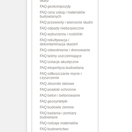
skarp
FAQ geokompozyty
FAQ ceny usług i materiałów
budowlanych
FAQ przewierty i wiercenie studni
FAQ odpady niebezpieczne
FAQ wyburzenia i rozbiórki
FAQ rekultywacja i
dekontaminacja skażeń
FAQ odwodnienie i drenowanie
FAQ taśmy uszczelniające
FAQ izolacje akustyczne
FAQ ekspertyza budowlana
FAQ odtłuszczanie mycie i
czyszczenie
FAQ zbiorniki stalowe
FAQ powłoki ochronne
FAQ beton i betonowanie
FAQ geosyntetyki
FAQ budowle ziemne
FAQ badania i pomiary
budowlane
FAQ rodzaje materiałów
FAQ budownictwo