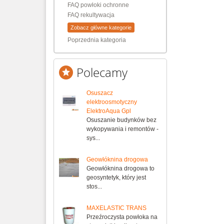
FAQ powłoki ochronne
FAQ rekultywacja
Zobacz główne kategorie
Poprzednia kategoria
Polecamy
Osuszacz
elektroosmotyczny
ElektroAqua Gpl
Osuszanie budynków bez
wykopywania i remontów -
sys...
Geowłóknina drogowa
Geowłóknina drogowa to
geosyntetyk, który jest
stos...
MAXELASTIC TRANS
Przeźroczysta powłoka na