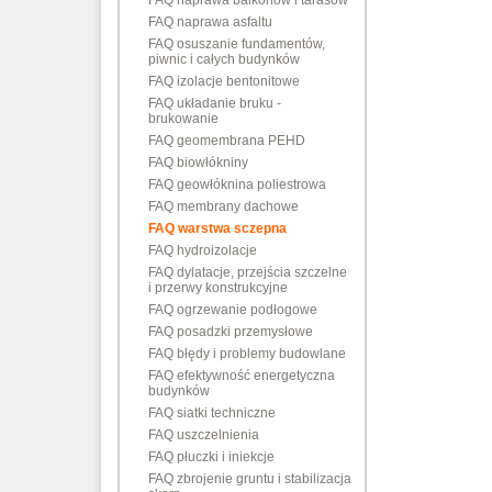
FAQ naprawa balkonów i tarasów
FAQ naprawa asfaltu
FAQ osuszanie fundamentów,
piwnic i całych budynków
FAQ izolacje bentonitowe
FAQ układanie bruku -
brukowanie
FAQ geomembrana PEHD
FAQ biowłókniny
FAQ geowłóknina poliestrowa
FAQ membrany dachowe
FAQ warstwa sczepna
FAQ hydroizolacje
FAQ dylatacje, przejścia szczelne
i przerwy konstrukcyjne
FAQ ogrzewanie podłogowe
FAQ posadzki przemysłowe
FAQ błędy i problemy budowlane
FAQ efektywność energetyczna
budynków
FAQ siatki techniczne
FAQ uszczelnienia
FAQ płuczki i iniekcje
FAQ zbrojenie gruntu i stabilizacja