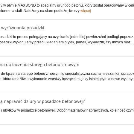
y w płynie MAXBOND to specjalny grunt do betonu, który został opracowany w ce
tonem a stali. Nałożony na stare podłoże, tworzy
więcej
 wyrównania posadzki
adzki to proces polegający na uzyskaniu jednolitej powierzchni podłogi poprzez 
sadzki wykonujemy przed układaniem płytek, paneli, wykładzin, czy innych mat...
na do łączenia starego betonu z nowym
do łączenia starego betonu z nowym to specjalistyczna sucha mieszanka, opraco
h, która umożliwia wykonanie warstwy łączącej między istniejącym a nowo wylanym
wą naprawić dziury w posadzce betonowej?
 i ubytków w posadzce betonowej. Dobór materiałów naprawczych, kolejność czynn