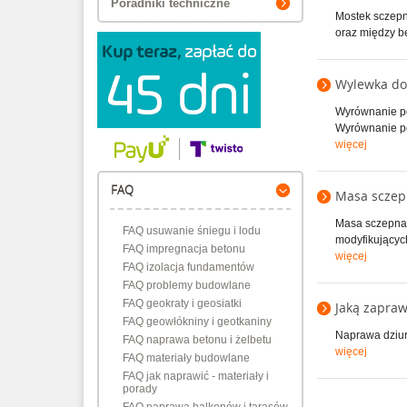
Poradniki techniczne
Mostek sczepn
oraz między be
Wylewka do
Wyrównanie pos
Wyrównanie po
więcej
FAQ
Masa sczep
Masa sczepna 
FAQ usuwanie śniegu i lodu
modyfikującyc
FAQ impregnacja betonu
więcej
FAQ izolacja fundamentów
FAQ problemy budowlane
FAQ geokraty i geosiatki
Jaką zapra
FAQ geowłókniny i geotkaniny
Naprawa dziur
FAQ naprawa betonu i żelbetu
więcej
FAQ materiały budowlane
FAQ jak naprawić - materiały i
porady