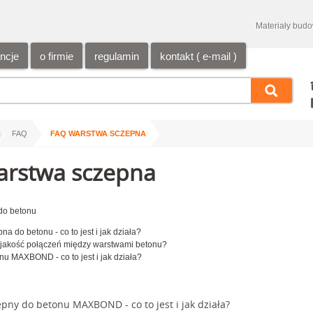
Materiały bud
encje
o firmie
regulamin
kontakt ( e-mail )
/
/
FAQ
FAQ WARSTWA SCZEPNA
arstwa sczepna
do betonu
a do betonu - co to jest i jak działa?
 jakość połączeń między warstwami betonu?
nu MAXBOND - co to jest i jak działa?
pny do betonu MAXBOND - co to jest i jak działa?