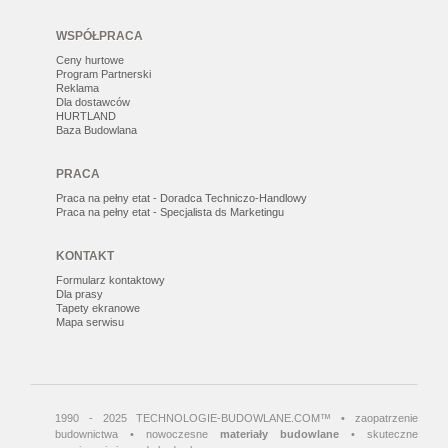
WSPÓŁPRACA
Ceny hurtowe
Program Partnerski
Reklama
Dla dostawców
HURTLAND
Baza Budowlana
PRACA
Praca na pełny etat - Doradca Techniczo-Handlowy
Praca na pełny etat - Specjalista ds Marketingu
KONTAKT
Formularz kontaktowy
Dla prasy
Tapety ekranowe
Mapa serwisu
1990 - 2025 TECHNOLOGIE-BUDOWLANE.COM™ • zaopatrzenie
budownictwa • nowoczesne
materiały budowlane
• skuteczne