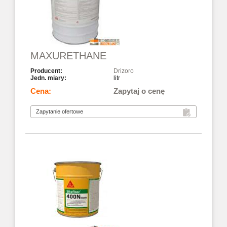
MAXURETHANE
Drizoro
litr
Zapytaj o cenę