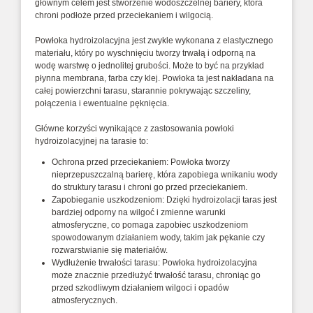
głównym celem jest stworzenie wodoszczelnej bariery, która
chroni podłoże przed przeciekaniem i wilgocią.
Powłoka hydroizolacyjna jest zwykle wykonana z elastycznego
materiału, który po wyschnięciu tworzy trwałą i odporną na
wodę warstwę o jednolitej grubości. Może to być na przykład
płynna membrana, farba czy klej. Powłoka ta jest nakładana na
całej powierzchni tarasu, starannie pokrywając szczeliny,
połączenia i ewentualne pęknięcia.
Główne korzyści wynikające z zastosowania powłoki
hydroizolacyjnej na tarasie to:
Ochrona przed przeciekaniem: Powłoka tworzy
nieprzepuszczalną barierę, która zapobiega wnikaniu wody
do struktury tarasu i chroni go przed przeciekaniem.
Zapobieganie uszkodzeniom: Dzięki hydroizolacji taras jest
bardziej odporny na wilgoć i zmienne warunki
atmosferyczne, co pomaga zapobiec uszkodzeniom
spowodowanym działaniem wody, takim jak pękanie czy
rozwarstwianie się materiałów.
Wydłużenie trwałości tarasu: Powłoka hydroizolacyjna
może znacznie przedłużyć trwałość tarasu, chroniąc go
przed szkodliwym działaniem wilgoci i opadów
atmosferycznych.