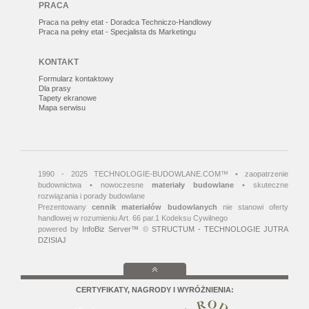
PRACA
Praca na pełny etat - Doradca Techniczo-Handlowy
Praca na pełny etat - Specjalista ds Marketingu
KONTAKT
Formularz kontaktowy
Dla prasy
Tapety ekranowe
Mapa serwisu
1990 - 2025 TECHNOLOGIE-BUDOWLANE.COM™ • zaopatrzenie
budownictwa • nowoczesne
materiały budowlane
• skuteczne
rozwiązania i porady budowlane
Prezentowany
cennik materiałów budowlanych
nie stanowi oferty
handlowej w rozumieniu Art. 66 par.1 Kodeksu Cywilnego
powered by
InfoBiz Server™
©
STRUCTUM - TECHNOLOGIE JUTRA
DZISIAJ
CERTYFIKATY, NAGRODY I WYRÓŻNIENIA: