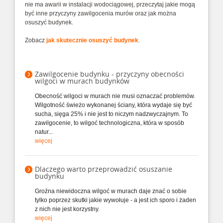
nie ma awarii w instalacji wodociągowej, przeczytaj jakie mogą
być inne przyczyny zawilgocenia murów oraz jak można
osuszyć budynek.
Zobacz
jak skutecznie osuszyć budynek
.
Zawilgocenie budynku - przyczyny obecności
wilgoci w murach budynków
Obecność wilgoci w murach nie musi oznaczać problemów.
Wilgotność świeżo wykonanej ściany, która wydaje się być
sucha, sięga 25% i nie jest to niczym nadzwyczajnym. To
zawilgocenie, to wilgoć technologiczna, która w sposób
natur...
więcej
Dlaczego warto przeprowadzić osuszanie
budynku
Groźna niewidoczna wilgoć w murach daje znać o sobie
tylko poprzez skutki jakie wywołuje - a jest ich sporo i żaden
z nich nie jest korzystny.
więcej