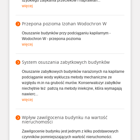
szybkiego zatykania przecieków i naprawian...
więcej
Przepona pozioma Izohan Wodochron W
Osuszanie budynków przy podciąganiu kapilarnym -
Wodochron W - przepona pozioma
więcej
System osuszania zabytkowych budynków
Osuszanie zabytkowych budynków narażonych na kapilarne
podciąganie wody wyklucza metody mechaniczne ze
względu m.in na grubość murów. Konserwatozyr zabytków
niechętnie też patrzą na metody iniekcjne, która wymagają
nawierc...
więcej
Wpływ zawilgocenia budynku na wartość
nieruchomości
Zawilgocenie budynku jest jednym z kilku podstawowych
czynników pomniejszających wartość nieruchomości.