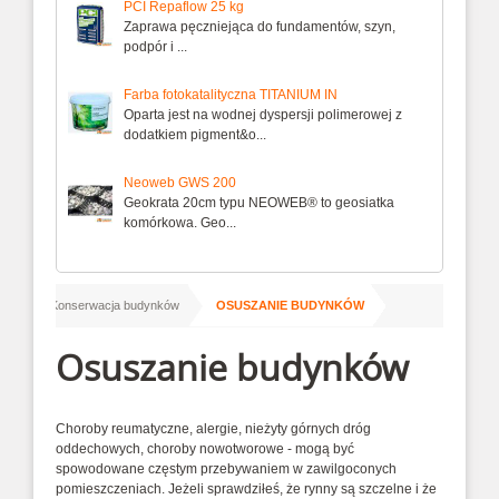
PCI Repaflow 25 kg
Zaprawa pęczniejąca do fundamentów, szyn,
podpór i ...
Farba fotokatalityczna TITANIUM IN
Oparta jest na wodnej dyspersji polimerowej z
dodatkiem pigment&o...
Neoweb GWS 200
Geokrata 20cm typu NEOWEB® to geosiatka
komórkowa. Geo...
/
/
wie
Konserwacja budynków
OSUSZANIE BUDYNKÓW
Osuszanie budynków
Choroby reumatyczne, alergie, nieżyty górnych dróg
oddechowych, choroby nowotworowe - mogą być
spowodowane częstym przebywaniem w zawilgoconych
pomieszczeniach. Jeżeli sprawdziłeś, że rynny są szczelne i że