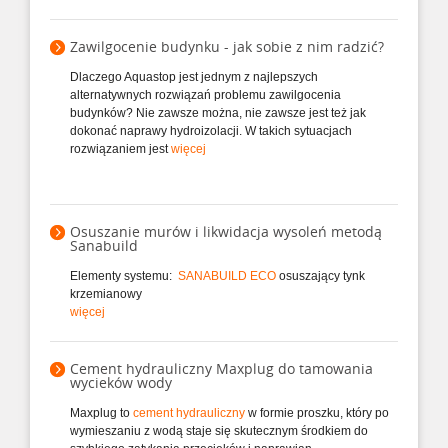
Zawilgocenie budynku - jak sobie z nim radzić?
Dlaczego Aquastop jest jednym z najlepszych
alternatywnych rozwiązań problemu zawilgocenia
budynków? Nie zawsze można, nie zawsze jest też jak
dokonać naprawy hydroizolacji. W takich sytuacjach
rozwiązaniem jest
więcej
Osuszanie murów i likwidacja wysoleń metodą
Sanabuild
Elementy systemu:
SANABUILD ECO
osuszający tynk
krzemianowy
więcej
Cement hydrauliczny Maxplug do tamowania
wycieków wody
Maxplug to
cement hydrauliczny
w formie proszku, który po
wymieszaniu z wodą staje się skutecznym środkiem do