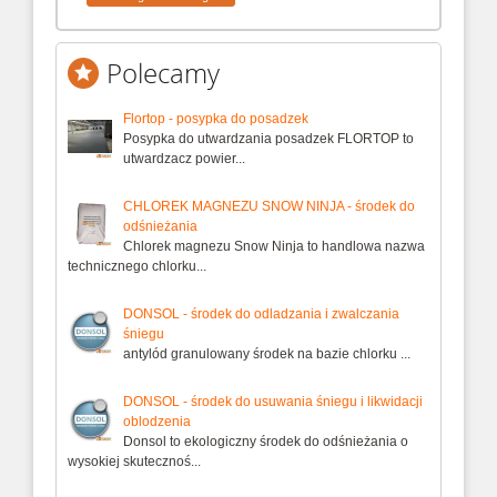
Polecamy
Flortop - posypka do posadzek
Posypka do utwardzania posadzek FLORTOP to
utwardzacz powier...
CHLOREK MAGNEZU SNOW NINJA - środek do
odśnieżania
Chlorek magnezu Snow Ninja to handlowa nazwa
technicznego chlorku...
DONSOL - środek do odladzania i zwalczania
śniegu
antylód granulowany środek na bazie chlorku ...
DONSOL - środek do usuwania śniegu i likwidacji
oblodzenia
Donsol to ekologiczny środek do odśnieżania o
wysokiej skutecznoś...