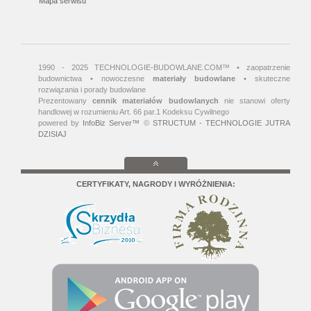
Mapa serwisu
1990 - 2025 TECHNOLOGIE-BUDOWLANE.COM™ • zaopatrzenie
budownictwa • nowoczesne
materiały budowlane
• skuteczne
rozwiązania i porady budowlane
Prezentowany
cennik materiałów budowlanych
nie stanowi oferty
handlowej w rozumieniu Art. 66 par.1 Kodeksu Cywilnego
powered by
InfoBiz Server™
©
STRUCTUM - TECHNOLOGIE JUTRA
DZISIAJ
CERTYFIKATY, NAGRODY I WYRÓŻNIENIA: