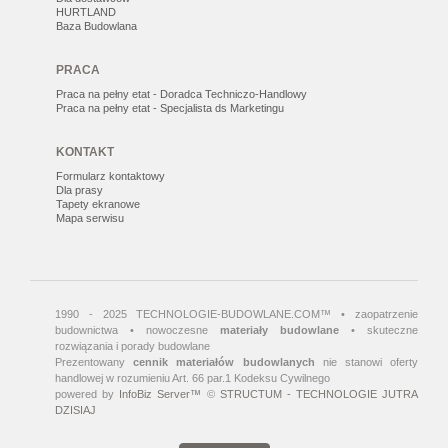
HURTLAND
Baza Budowlana
PRACA
Praca na pełny etat - Doradca Techniczo-Handlowy
Praca na pełny etat - Specjalista ds Marketingu
KONTAKT
Formularz kontaktowy
Dla prasy
Tapety ekranowe
Mapa serwisu
1990 - 2025 TECHNOLOGIE-BUDOWLANE.COM™ • zaopatrzenie
budownictwa • nowoczesne
materiały budowlane
• skuteczne
rozwiązania i porady budowlane
Prezentowany
cennik materiałów budowlanych
nie stanowi oferty
handlowej w rozumieniu Art. 66 par.1 Kodeksu Cywilnego
powered by
InfoBiz Server™
©
STRUCTUM - TECHNOLOGIE JUTRA
DZISIAJ