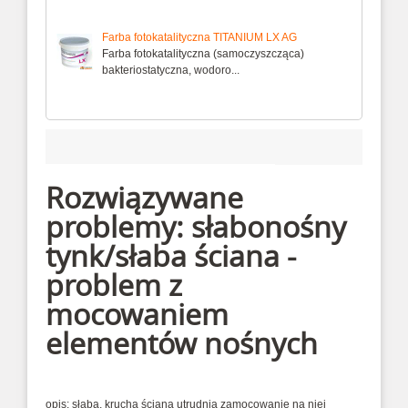
Farba fotokatalityczna TITANIUM LX AG
Farba fotokatalityczna (samoczyszcząca)
bakteriostatyczna, wodoro...
NA - PROBLEM Z MOCOWANIEM ELEMENTÓW NOŚNYCH
Rozwiązywane
problemy: słabonośny
tynk/słaba ściana -
problem z
mocowaniem
elementów nośnych
opis:
słaba, krucha ściana utrudnia zamocowanie na niej