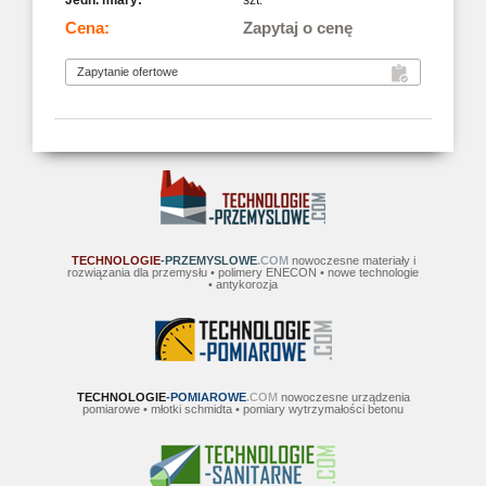
szt.
Zapytaj o cenę
TECHNOLOGIE
-PRZEMYSLOWE
.COM
nowoczesne materiały i
rozwiązania dla przemysłu • polimery ENECON • nowe technologie
• antykorozja
TECHNOLOGIE
-POMIAROWE
.COM
nowoczesne urządzenia
pomiarowe • młotki schmidta • pomiary wytrzymałości betonu