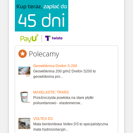
Polecamy
Geowłóknina Drefon S-200
Geowłóknina 200 g/m2 Drefon S200 to
geowłóknina pro...
MAXELASTIC TRANS
Przeźroczysta powłoka na stare płytki
poliuretanowo - elastomerow...
VOLTEX DS
Mata bentonitowa Voltex DS to specjalistyczna
mata hydroizolacyjn...