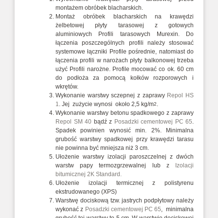
montażem obróbek blacharskich.
Montaż obróbek blacharskich na krawędzi
żelbetowej płyty tarasowej z gotowych
aluminiowych Profili tarasowych Murexin. Do
łączenia poszczególnych profili należy stosować
systemowe łączniki Profile pośrednie, natomiast do
łączenia profili w narożach płyty balkonowej trzeba
użyć Profili narożne. Profile mocować co ok. 60 cm
do podłoża za pomocą kołków rozporowych i
wkrętów.
Wykonanie warstwy sczepnej z zaprawy
Repol HS
1
. Jej zużycie wynosi około 2,5 kg/m
.
2
Wykonanie warstwy betonu spadkowego z zaprawy
Repol SM 40
bądź z
Posadzki cementowej PC 65
.
Spadek powinien wynosić min. 2%. Minimalna
grubość warstwy spadkowej przy krawędzi tarasu
nie powinna być mniejsza niż 3 cm.
Ułożenie warstwy izolacji paroszczelnej z dwóch
warstw papy termozgrzewalnej lub z
Izolacji
bitumicznej 2K Standard.
Ułożenie izolacji termicznej z polistyrenu
ekstrudowanego (XPS)
Warstwę dociskową tzw. jastrych podpłytowy należy
wykonać z
Posadzki cementowej PC 65
, minimalna