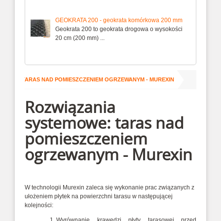
GEOKRATA 200 - geokrata komórkowa 200 mm
Geokrata 200 to geokrata drogowa o wysokości
20 cm (200 mm) ...
/
wna
TARAS NAD POMIESZCZENIEM OGRZEWANYM - MUREXIN
Rozwiązania
systemowe: taras nad
pomieszczeniem
ogrzewanym - Murexin
W technologii Murexin zaleca się wykonanie prac związanych z
ułożeniem płytek na powierzchni tarasu w następującej
kolejności:
Wyrównanie krawędzi płyty tarasowej przed