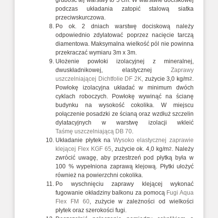
grubość tej warstwy to 5 cm. W warstwie dociskowej
podczas układania zatopić stalową siatka
przeciwskurczowa.
Po ok. 2 dniach warstwę dociskową należy
odpowiednio zdylatować poprzez nacięcie tarczą
diamentowa. Maksymalna wielkość pól nie powinna
przekraczać wymiaru 3m x 3m.
Ułożenie powłoki izolacyjnej z mineralnej,
dwuskładnikowej, elastycznej
Zaprawy
uszczelniającej Dichtfolie DF 2K,
zużycie 3,0 kg/m
.
2
Powłokę izolacyjna układać w minimum dwóch
cyklach roboczych. Powłokę wywinąć na ścianę
budynku na wysokość cokolika. W miejscu
połączenie posadzki ze ścianą oraz wzdłuż szczelin
dylatacyjnych w warstwę izolacji wkleić
Taśmę uszczelniającą DB 70
.
Układanie płytek na
Wysoko elastycznej zaprawie
klejącej Flex KGF 65
, zużycie ok. 4,0 kg/m
. Należy
2
zwrócić uwagę, aby przestrzeń pod płytką była w
100 % wypełniona zaprawą klejową. Płytki ułożyć
również na powierzchni cokolika.
Po wyschnięciu zaprawy klejącej wykonać
fugowanie okładziny balkonu za pomocą
Fugi Aqua
Flex FM 60
, zużycie w zależności od wielkości
płytek oraz szerokości fugi.