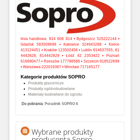
linia handlowa: 814 608 814 • Bydgoszcz 525222144 •
Gdańsk 583509699 • Katowice 324943288 • Kielce
413124451 • Kraków 123502456 • Lublin 814637555, 81
4442828, 814442829 • Łódź 42 2353422 • Poznań
616690477
• Rzeszów 177788566
• Szczecin 918522699
• Warszawa 222019367 • Wrocław 717165
177
Kategorie produktów SOPRO
Produkty glazurnicze
Produkty ogólnobudowlane
Materiały budowlane do ogrodu
Do pobrania:
Poradnik SOPRO 6
Wybrane produkty
producenta Sopro