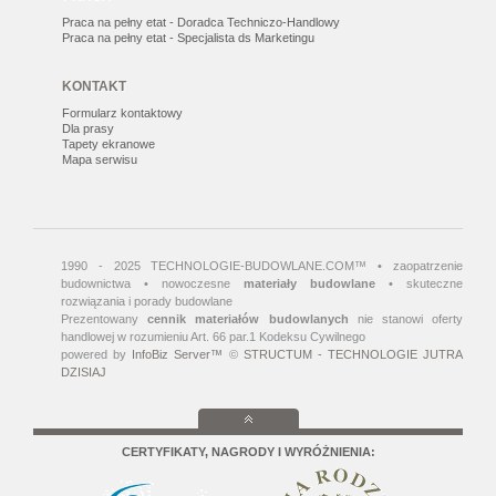
Praca na pełny etat - Doradca Techniczo-Handlowy
Praca na pełny etat - Specjalista ds Marketingu
KONTAKT
Formularz kontaktowy
Dla prasy
Tapety ekranowe
Mapa serwisu
1990 - 2025 TECHNOLOGIE-BUDOWLANE.COM™ • zaopatrzenie
budownictwa • nowoczesne
materiały budowlane
• skuteczne
rozwiązania i porady budowlane
Prezentowany
cennik materiałów budowlanych
nie stanowi oferty
handlowej w rozumieniu Art. 66 par.1 Kodeksu Cywilnego
powered by
InfoBiz Server™
©
STRUCTUM - TECHNOLOGIE JUTRA
DZISIAJ
CERTYFIKATY, NAGRODY I WYRÓŻNIENIA: