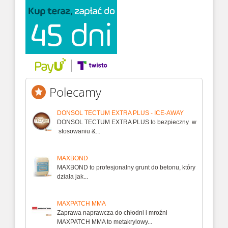
Polecamy
DONSOL TECTUM EXTRA PLUS - ICE-AWAY
DONSOL TECTUM EXTRA PLUS to bezpieczny w
stosowaniu &...
MAXBOND
MAXBOND to profesjonalny grunt do betonu, który
działa jak...
MAXPATCH MMA
Zaprawa naprawcza do chłodni i mroźni
MAXPATCH MMA to metakrylowy...