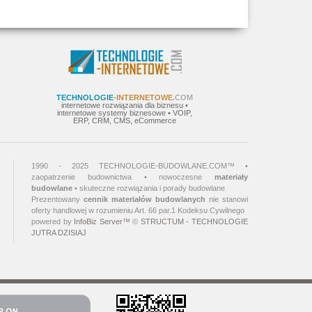
TECHNOLOGIE
-INTERNETOWE
.COM
internetowe rozwiązania dla biznesu •
internetowe systemy biznesowe • VOIP,
ERP, CRM, CMS, eCommerce
1990 - 2025 TECHNOLOGIE-BUDOWLANE.COM™ •
zaopatrzenie budownictwa • nowoczesne
materiały
budowlane
• skuteczne rozwiązania i porady budowlane
Prezentowany
cennik materiałów budowlanych
nie stanowi
oferty handlowej w rozumieniu Art. 66 par.1 Kodeksu Cywilnego
powered by
InfoBiz Server™
©
STRUCTUM - TECHNOLOGIE
JUTRA DZISIAJ