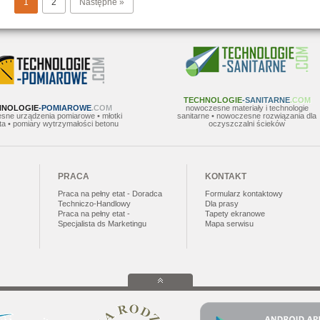
1
2
Następne »
TECHNOLOGIE
-SANITARNE
.COM
HNOLOGIE
-POMIAROWE
.COM
nowoczesne materiały i technologie
sne urządzenia pomiarowe • młotki
sanitarne • nowoczesne rozwiązania dla
a • pomiary wytrzymałości betonu
oczyszczalni ścieków
PRACA
KONTAKT
Praca na pełny etat - Doradca
Formularz kontaktowy
Techniczo-Handlowy
Dla prasy
Praca na pełny etat -
Tapety ekranowe
Specjalista ds Marketingu
Mapa serwisu