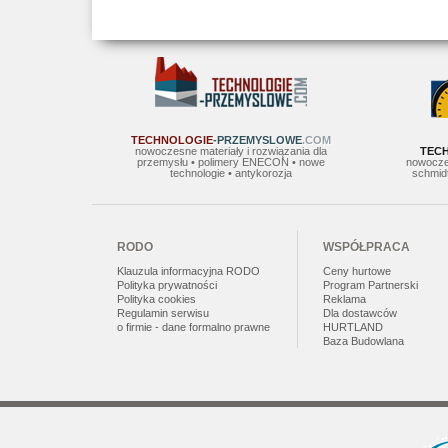
TECHNOLOGIE
-PRZEMYSLOWE
.COM
nowoczesne materiały i rozwiązania dla
TEC
przemysłu • polimery ENECON • nowe
nowocze
technologie • antykorozja
schmidt
RODO
WSPÓŁPRACA
Klauzula informacyjna RODO
Ceny hurtowe
Polityka prywatności
Program Partnerski
Polityka cookies
Reklama
Regulamin serwisu
Dla dostawców
o firmie - dane formalno prawne
HURTLAND
Baza Budowlana