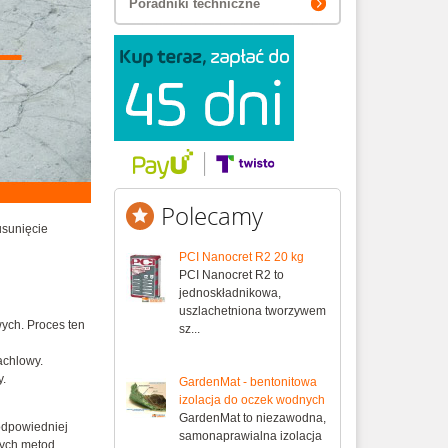
Poradniki techniczne
Polecamy
usunięcie
PCI Nanocret R2 20 kg
PCI Nanocret R2 to
jednoskładnikowa,
uszlachetniona tworzywem
ych. Proces ten
sz...
achlowy.
y.
GardenMat - bentonitowa
izolacja do oczek wodnych
GardenMat to niezawodna,
odpowiedniej
samonaprawialna izolacja
nych metod