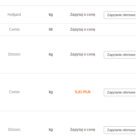
Hufgard
kg
Zapytaj o cenę
Cemix
litr
Zapytaj o cenę
Drizoro
kg
Zapytaj o cenę
Cemix
kg
5,41 PLN
Drizoro
kg
Zapytaj o cenę