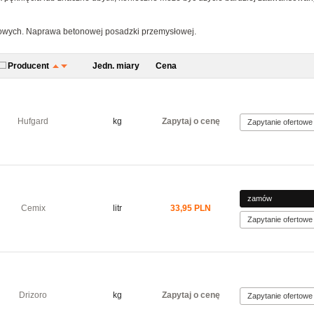
nowych. Naprawa betonowej posadzki przemysłowej.
Producent
Jedn. miary
Cena
Hufgard
kg
Zapytaj o cenę
Cemix
litr
33,95 PLN
Drizoro
kg
Zapytaj o cenę