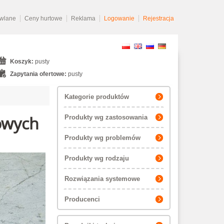
owlane
Ceny hurtowe
Reklama
Logowanie
Rejestracja
Koszyk:
pusty
Zapytania ofertowe:
pusty
Kategorie produktów
owych
Produkty wg zastosowania
Produkty wg problemów
Produkty wg rodzaju
Rozwiązania systemowe
Producenci