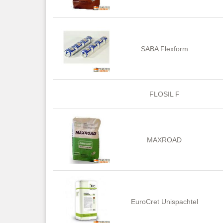
SABA Flexform
FLOSIL F
MAXROAD
EuroCret Unispachtel