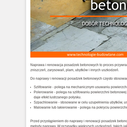
Naprawa i renowacja posadzek betonowych to proces przywrac
zniszczeń, zarysowań, plam, ubytków i innych uszkodzeń.
Do naprawy i renowacji posadzek betonowych często stosowan
Szlifowanie - polega na mechanicznym usuwaniu powierzchni
Polerowanie - polega na szlifowaniu powierzchni betonowej
daje efekt lustrzanego połysku.
Szpachlowanie - stosowane w celu uzupełnienia ubytków, us
Malowanie lub lakierowanie - polega na pokryciu powierzchn
Przed przystąpieniem do naprawy i renowacji posadzek beton
metody naprawy. W przypadku większych uszkodzeń, takich ja