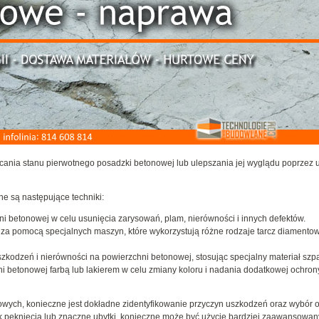
ania stanu pierwotnego posadzki betonowej lub ulepszania jej wyglądu poprzez 
e są następujące techniki:
 betonowej w celu usunięcia zarysowań, plam, nierówności i innych defektów.
 za pomocą specjalnych maszyn, które wykorzystują różne rodzaje tarcz diamentow
zkodzeń i nierówności na powierzchni betonowej, stosując specjalny materiał szp
i betonowej farbą lub lakierem w celu zmiany koloru i nadania dodatkowej ochron
owych, konieczne jest dokładne zidentyfikowanie przyczyn uszkodzeń oraz wybór 
k pęknięcia lub znaczne ubytki, konieczne może być użycie bardziej zaawansowa