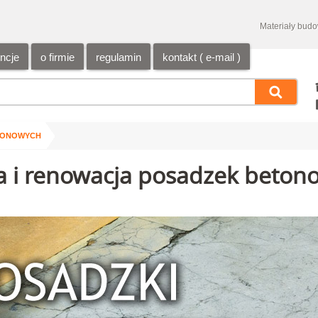
Materiały bud
encje
o firmie
regulamin
kontakt ( e-mail )
TONOWYCH
a i renowacja posadzek beton