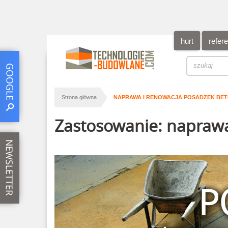
hurt
refer
/
Strona główna
NAPRAWA I RENOWACJA POSADZEK BE
Zastosowanie: napraw