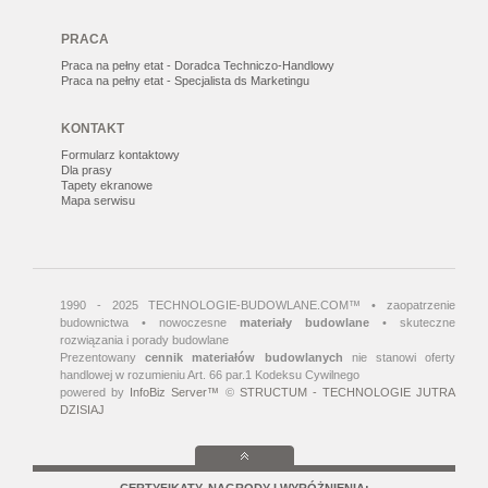
PRACA
Praca na pełny etat - Doradca Techniczo-Handlowy
Praca na pełny etat - Specjalista ds Marketingu
KONTAKT
Formularz kontaktowy
Dla prasy
Tapety ekranowe
Mapa serwisu
1990 - 2025 TECHNOLOGIE-BUDOWLANE.COM™ • zaopatrzenie
budownictwa • nowoczesne
materiały budowlane
• skuteczne
rozwiązania i porady budowlane
Prezentowany
cennik materiałów budowlanych
nie stanowi oferty
handlowej w rozumieniu Art. 66 par.1 Kodeksu Cywilnego
powered by
InfoBiz Server™
©
STRUCTUM - TECHNOLOGIE JUTRA
DZISIAJ