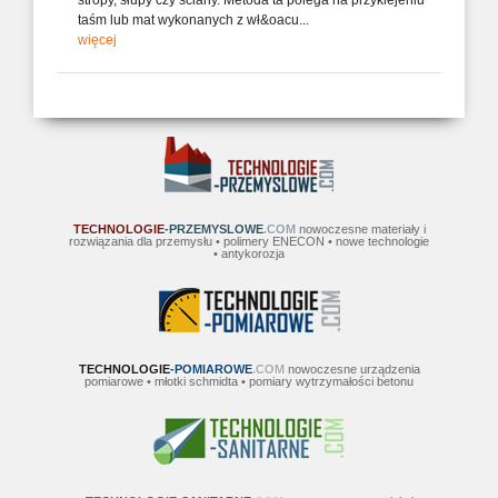
stropy, słupy czy ściany. Metoda ta polega na przyklejeniu
taśm lub mat wykonanych z wł&oacu...
więcej
TECHNOLOGIE
-PRZEMYSLOWE
.COM
nowoczesne materiały i
rozwiązania dla przemysłu • polimery ENECON • nowe technologie
• antykorozja
TECHNOLOGIE
-POMIAROWE
.COM
nowoczesne urządzenia
pomiarowe • młotki schmidta • pomiary wytrzymałości betonu