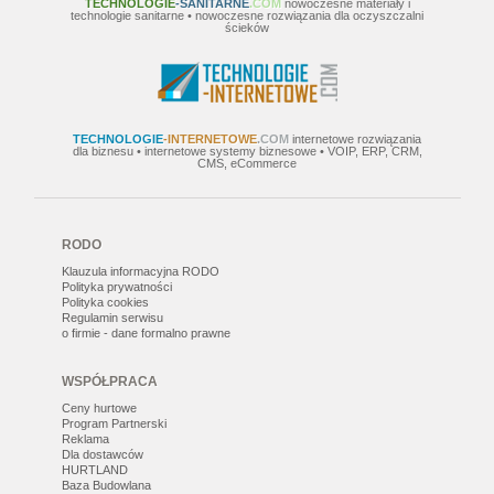
TECHNOLOGIE
-SANITARNE
.COM
nowoczesne materiały i
technologie sanitarne • nowoczesne rozwiązania dla oczyszczalni
ścieków
TECHNOLOGIE
-INTERNETOWE
.COM
internetowe rozwiązania
dla biznesu • internetowe systemy biznesowe • VOIP, ERP, CRM,
CMS, eCommerce
RODO
Klauzula informacyjna RODO
Polityka prywatności
Polityka cookies
Regulamin serwisu
o firmie - dane formalno prawne
WSPÓŁPRACA
Ceny hurtowe
Program Partnerski
Reklama
Dla dostawców
HURTLAND
Baza Budowlana