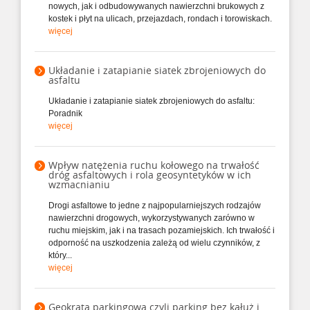
nowych, jak i odbudowywanych nawierzchni brukowych z
kostek i płyt na ulicach, przejazdach, rondach i torowiskach.
więcej
Układanie i zatapianie siatek zbrojeniowych do
asfaltu
Układanie i zatapianie siatek zbrojeniowych do asfaltu:
Poradnik
więcej
Wpływ natężenia ruchu kołowego na trwałość
dróg asfaltowych i rola geosyntetyków w ich
wzmacnianiu
Drogi asfaltowe to jedne z najpopularniejszych rodzajów
nawierzchni drogowych, wykorzystywanych zarówno w
ruchu miejskim, jak i na trasach pozamiejskich. Ich trwałość i
odporność na uszkodzenia zależą od wielu czynników, z
który...
więcej
Geokrata parkingowa czyli parking bez kałuż i