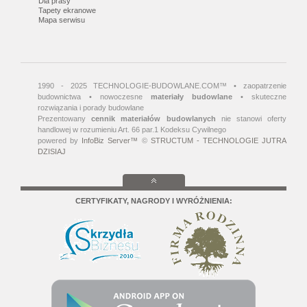
Dla prasy
Tapety ekranowe
Mapa serwisu
1990 - 2025 TECHNOLOGIE-BUDOWLANE.COM™ • zaopatrzenie
budownictwa • nowoczesne
materiały budowlane
• skuteczne
rozwiązania i porady budowlane
Prezentowany
cennik materiałów budowlanych
nie stanowi oferty
handlowej w rozumieniu Art. 66 par.1 Kodeksu Cywilnego
powered by
InfoBiz Server™
©
STRUCTUM - TECHNOLOGIE JUTRA
DZISIAJ
CERTYFIKATY, NAGRODY I WYRÓŻNIENIA: