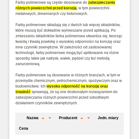
Farby polimerowe są często stosowane do
zabezpieczania
różnych powierzchni przed korozją
, w tym powierzchni
metalowych, drewnianych czy betonowych.
Farby polimerowe składają się z dwóch lub więcej składników,
które muszą być dokładnie wymieszane przed aplikacją. Po
zmieszaniu składników farba polimerowa utwardza się, tworząc
twardą i trwałą powłokę o wysokiej odporności na korozję oraz
inne czynniki zewnętrzne. W zależności od zastosowanej
technologii, farby polimerowe mogą być aplikowane na różne
sposoby, takie jak natrysk, wałek, pędzel czy też metodą
zanurzeniową.
Farby polimerowe są stosowane w różnych branżach, w tym w
przemyśle chemicznym, petrochemicznym, spożywczym oraz w
budownictwie. Ich
wysoka odporność na korozję oraz
trwałość
sprawiają, że są one doskonałym rozwiązaniem do
zabezpieczania różnych powierzchni przed szkodliwym
działaniem czynników zewnętrznych.
Nazwa
Producent
Jedn. miary
Cena