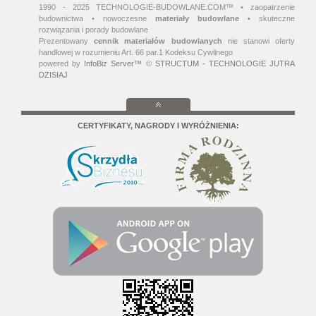
1990 - 2025 TECHNOLOGIE-BUDOWLANE.COM™ • zaopatrzenie
budownictwa • nowoczesne
materiały budowlane
• skuteczne
rozwiązania i porady budowlane
Prezentowany
cennik materiałów budowlanych
nie stanowi oferty
handlowej w rozumieniu Art. 66 par.1 Kodeksu Cywilnego
powered by
InfoBiz Server™
©
STRUCTUM - TECHNOLOGIE JUTRA
DZISIAJ
CERTYFIKATY, NAGRODY I WYRÓŻNIENIA: