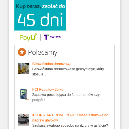
Polecamy
Geowłóknina drenażowa
Geowłóknina drenażowa to geosyntetyk, który
stosuje...
PCI Repaflow 25 kg
Zaprawa pęczniejąca do fundamentów, szyn,
podpór i ...
IRR INSTANT ROAD REPAIR masa asfaltowa do
napraw ubytków
Szukasz trwałego sposobu na dziury w asfalcie?