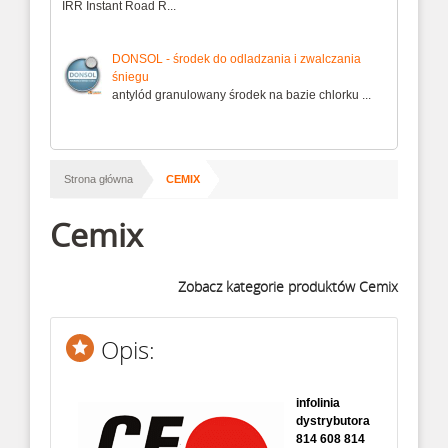
IRR Instant Road R...
DONSOL - środek do odladzania i zwalczania
śniegu
antylód granulowany środek na bazie chlorku ...
/
Strona główna
CEMIX
Cemix
Zobacz kategorie produktów Cemix
Opis:
infolinia
dystrybutora
814 608 814