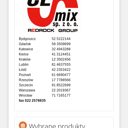
Bydgoszcz
52 5222144
Gdańsk
58 3509699
Katowice
32 4943288
Kielce
41 3124451
Kraków
12 3502456
Lublin
81 4637555
Łódź
42 2353422
Poznań
61 6690477
Rzeszów
17 7788566
Szczecin
91 8522699
Warszawa
22 2019367
Wrocław
71 7165177
fax 022 2578835
Wybrane produkty