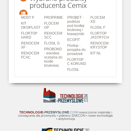
producenta Cemix
MOST P
PROPRIME
PROBET -
FLOCEM
podłóże
XD
KIT
FLOCEM
pod kostkę
OKSIPLAST
GP
FLOSIL F
brukową i
FLORTOP
RENOCEM
FLORTOP
krawężniki
HARD
SCC
JASTRYCH
ECOFIT
RENOCEM
FLOSIL G
RENOCEM
Flortop -
XF
KRYSTOP
PROBOND
posypka do
RENOCEM
- warstwa
KIT NL
posadzek
FCAC
sczepna do
FLORTOP
kostki
C KORUND
brukowej
FLOSIL
TECHNOLOGIE
-PRZEMYSLOWE
.COM
nowoczesne materiały i
rozwiązania dla przemysłu • polimery ENECON • nowe technologie
• antykorozja