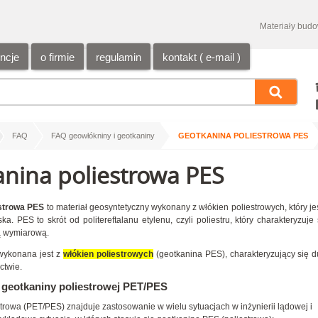
Materiały bud
encje
o firmie
regulamin
kontakt ( e-mail )
/
/
/
FAQ
FAQ geowłókniny i geotkaniny
GEOTKANINA POLIESTROWA PES
nina poliestrowa PES
estrowa PES
to materiał geosyntetyczny wykonany z włókien poliestrowych, który j
ka. PES to skrót od politereftalanu etylenu, czyli poliestru, który charakteryzu
ą wymiarową.
wykonana jest z
włókien poliestrowych
(geotkanina PES), charakteryzujący się d
ctwie.
geotkaniny poliestrowej PET/PES
strowa (PET/PES)
znajduje zastosowanie w wielu sytuacjach w inżynierii lądowej i