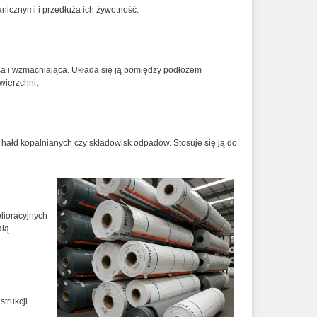
icznymi i przedłuża ich żywotność.
ąca i wzmacniająca. Układa się ją pomiędzy podłożem
wierzchni.
hałd kopalnianych czy składowisk odpadów. Stosuje się ją do
lioracyjnych
ałą
trukcji