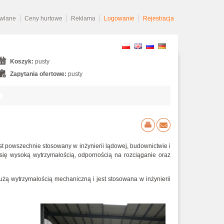
owlane
Ceny hurtowe
Reklama
Logowanie
Rejestracja
Koszyk:
pusty
Zapytania ofertowe:
pusty
est powszechnie stosowany w inżynierii lądowej, budownictwie i
je się wysoką wytrzymałością, odpornością na rozciąganie oraz
użą wytrzymałością mechaniczną i jest stosowana w inżynierii