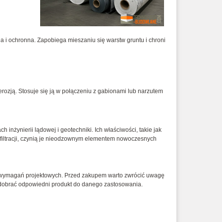
 i ochronna. Zapobiega mieszaniu się warstw gruntu i chroni
rozją. Stosuje się ją w połączeniu z gabionami lub narzutem
nżynierii lądowej i geotechniki. Ich właściwości, takie jak
filtracji, czynią je nieodzownym elementem nowoczesnych
h wymagań projektowych. Przed zakupem warto zwrócić uwagę
y dobrać odpowiedni produkt do danego zastosowania.