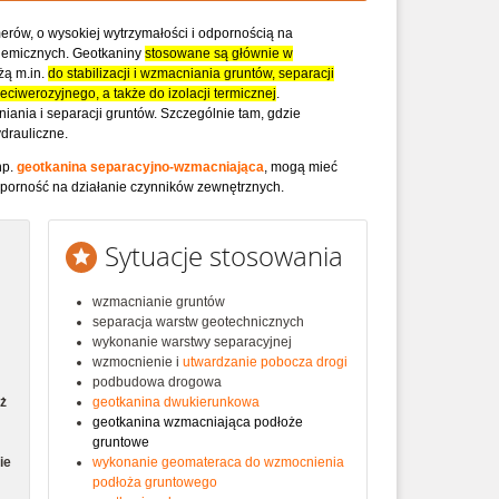
erów, o wysokiej wytrzymałości i odpornością na
hemicznych. Geotkaniny
stosowane są głównie w
żą m.in.
do stabilizacji i wzmacniania gruntów, separacji
ciwerozyjnego, a także do izolacji termicznej
.
ania i separacji gruntów. Szczególnie tam, gdzie
drauliczne.
np.
geotkanina separacyjno-wzmacniająca
, mogą mieć
odporność na działanie czynników zewnętrznych.
Sytuacje stosowania
wzmacnianie gruntów
separacja warstw geotechnicznych
wykonanie warstwy separacyjnej
wzmocnienie i
utwardzanie pobocza drogi
podbudowa drogowa
ż
geotkanina dwukierunkowa
geotkanina wzmacniająca podłoże
gruntowe
ie
wykonanie geomateraca do wzmocnienia
podłoża gruntowego