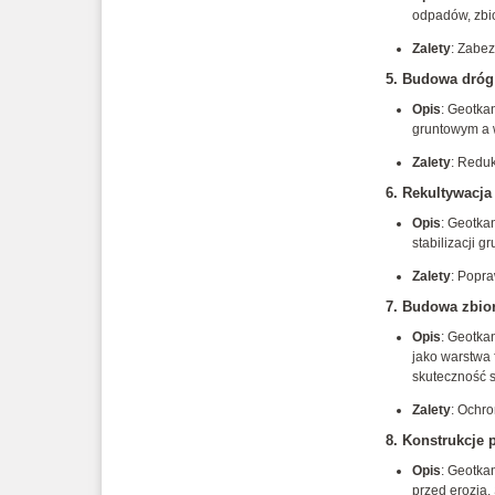
odpadów, zbi
Zalety
: Zabe
5.
Budowa dróg 
Opis
: Geotka
gruntowym a 
Zalety
: Reduk
6.
Rekultywacja
Opis
: Geotka
stabilizacji g
Zalety
: Popra
7.
Budowa zbio
Opis
: Geotka
jako warstwa 
skuteczność 
Zalety
: Ochr
8.
Konstrukcje 
Opis
: Geotka
przed erozją.