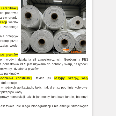
i stabilizacji
 co poprawia
rstw gruntu,
zacji
warstw
 i zapobiega
iają przepływ
chronę przed
zczając wodę,
ozji gruntów
.
ywem wody i działania sił atmosferycznych. Geotkanina PES
na poliestrowa PES jest używana do ochrony skarp, nasypów i
em wody i działania pływów.
zy parkingów.
ocnienia konstrukcji
, takich jak
nasypy, skarpy, wały
i deformacje.
różnych aplikacjach, takich jak drenaż pod linie kolejowe,
y przepływ wody.
rawy konstrukcji, takich jak mosty, tunelowe tunele, baseny i
est trwała, nie ulega biodegradacji i nie emituje szkodliwych