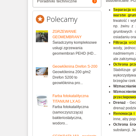
budownictwie. Prz
Poradniki techniczne
Separacja
wa
warstw grun
Polecamy
trwałość i wy
np. żwiru z 
ZGRZEWANIE
gruntowych 
GEOMEMBRANY
osiadaniu ora
Świadczymy kompleksowe
Filtracja
wod
usługi zgrzewania
wody, jednoc
geomembran PEHD (HD...
nadmiernym z
ale zatrzymują
Ochrona prz
Geowłóknina Drefon S-200
Stabilizuje 
Geowłóknina 200 g/m2
wykorzystywa
Drefon S200 to
brzegów rzek 
geowłóknina pro...
Wzmacnianie
Wzmocnienie
Farba fotokatalityczna
przeciwpowo
TITANIUM LX AG
Drenaż
- Geo
Farba fotokatalityczna
drenaż podzie
(samoczyszcząca)
Renowacja i
bakteriostatyczna,
inne, aby pop
wodoro...
Ochrona śro
substancji. J