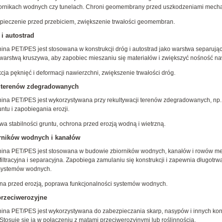
ornikach wodnych czy tunelach. Chroni geomembrany przed uszkodzeniami mechan
zpieczenie przed przebiciem, zwiększenie trwałości geomembran.
i autostrad
nina PET/PES jest stosowana w konstrukcji dróg i autostrad jako warstwa separuj
warstwą kruszywa, aby zapobiec mieszaniu się materiałów i zwiększyć nośność na
cja pęknięć i deformacji nawierzchni, zwiększenie trwałości dróg.
 terenów zdegradowanych
nina PET/PES jest wykorzystywana przy rekultywacji terenów zdegradowanych, np. 
runtu i zapobiegania erozji.
wa stabilności gruntu, ochrona przed erozją wodną i wietrzną.
rników wodnych i kanałów
nina PET/PES jest stosowana w budowie zbiorników wodnych, kanałów i rowów me
filtracyjna i separacyjna. Zapobiega zamulaniu się konstrukcji i zapewnia długotrw
systemów wodnych.
ona przed erozją, poprawa funkcjonalności systemów wodnych.
przeciwerozyjne
nina PET/PES jest wykorzystywana do zabezpieczania skarp, nasypów i innych kons
 Stosuje się ją w połączeniu z matami przeciwerozyjnymi lub roślinnością.