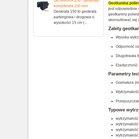
GEOKRATA 150 - geokrata
Geotkanina poli
komórkowa 150 mm
jest odpowiednie 
Geokrata 150 to geokrata
geotkaniny polies
parkingowa i drogowa o
skonsultować się z
wysokości 15 cm (...
Zalety geotka
Wysoka wytrz
Odporność na 
Długotrwała 
Elastyczność 
Parametry tec
Gramatura (m
Wytrzymałość 
Przepuszczal
Typowe wytrzy
wytrzymałość
wytrzymałość
wytrzymałość
wytrzymałość