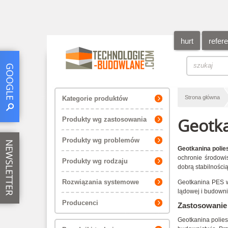
hurt
refer
Strona główna
Kategorie produktów
Geotka
Produkty wg zastosowania
Produkty wg problemów
Geotkanina poli
ochronie środowis
Produkty wg rodzaju
dobrą stabilności
Rozwiązania systemowe
Geotkanina PES 
lądowej i budowni
Producenci
Zastosowanie 
Geotkanina polie