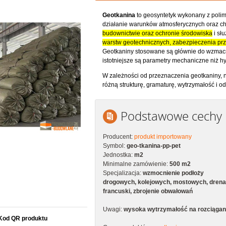
Geotkanina
to geosyntetyk wykonany z polim
działanie warunków atmosferycznych oraz c
budownictwie oraz ochronie środowiska
i słu
warstw geotechnicznych, zabezpieczenia prze
Geotkaniny stosowane są głównie do wzmacni
istotniejsze są parametry mechaniczne niż hy
W zależności od przeznaczenia geotkaniny, 
różną strukturę, gramaturę, wytrzymałość i 
Podstawowe cechy
Producent:
produkt importowany
Symbol:
geo-tkanina-pp-pet
Jednostka:
m2
Minimalne zamówienie:
500 m2
Specjalizacja:
wzmocnienie podłoży
drogowych, kolejowych, mostowych, drena
francuski, zbrojenie obwałowań
Uwagi:
wysoka wytrzymałość na rozciągan
Kod QR produktu