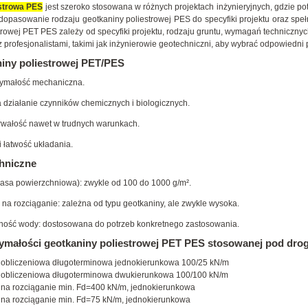
estrowa PES
jest szeroko stosowana w różnych projektach inżynieryjnych, gdzie po
dopasowanie rodzaju geotkaniny poliestrowej PES do specyfiki projektu oraz sp
trowej PET PES zależy od specyfiki projektu, rodzaju gruntu, wymagań techniczn
 profesjonalistami, takimi jak inżynierowie geotechniczni, aby wybrać odpowiedni p
niny poliestrowej PET/PES
ymałość mechaniczna.
działanie czynników chemicznych i biologicznych.
trwałość nawet w trudnych warunkach.
i łatwość układania.
hniczne
asa powierzchniowa): zwykle od 100 do 1000 g/m².
na rozciąganie: zależna od typu geotkaniny, ale zwykle wysoka.
ność wody: dostosowana do potrzeb konkretnego zastosowania.
małości geotkaniny poliestrowej PET PES stosowanej pod drog
 obliczeniowa długoterminowa jednokierunkowa 100/25 kN/m
 obliczeniowa długoterminowa dwukierunkowa 100/100 kN/m
 na rozciąganie min. Fd=400 kN/m, jednokierunkowa
 na rozciąganie min. Fd=75 kN/m, jednokierunkowa