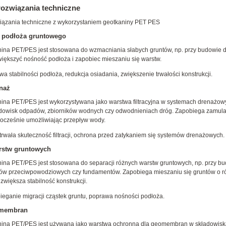
ozwiązania techniczne
iązania techniczne z wykorzystaniem geotkaniny PET PES
 podłoża gruntowego
nina PET/PES jest stosowana do wzmacniania słabych gruntów, np. przy budowie d
większyć nośność podłoża i zapobiec mieszaniu się warstw.
wa stabilności podłoża, redukcja osiadania, zwiększenie trwałości konstrukcji.
enaż
nina PET/PES jest wykorzystywana jako warstwa filtracyjna w systemach drenażowy
dowisk odpadów, zbiorników wodnych czy odwodnieniach dróg. Zapobiega zamula
nocześnie umożliwiając przepływ wody.
trwała skuteczność filtracji, ochrona przed zatykaniem się systemów drenażowych.
rstw gruntowych
nina PET/PES jest stosowana do separacji różnych warstw gruntowych, np. przy b
ów przeciwpowodziowych czy fundamentów. Zapobiega mieszaniu się gruntów o r
 zwiększa stabilność konstrukcji.
ieganie migracji cząstek gruntu, poprawa nośności podłoża.
omembran
nina PET/PES jest używana jako warstwa ochronna dla geomembran w składowis