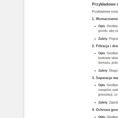
Przykładowe r
Przykładowe rozw
1.
Wzmacnianie
Opis
: Geotka
gruntu, aby z
Zalety
: Popra
2.
Filtracja i dr
Opis
: Geotka
budowie skła
drenażu, jed
Zalety
: Długo
3.
Separacja wa
Opis
: Geotka
nasypów, wał
granulacji, co
Zalety
: Zapob
4.
Ochrona ge
Opis
: Geotka