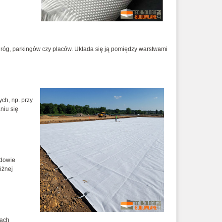
róg, parkingów czy placów. Układa się ją pomiędzy warstwami
ch, np. przy
niu się
udowie
óżnej
kach