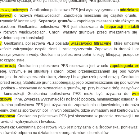
ykładowe sytuacje, w których stosuje się geotkaninę PES (poliestrową):
rstw gruntowych
: Geotkanina poliestrowa PES jest wykorzystywana do
oddzielania 
towych
o różnych właściwościach. Zapobiega mieszaniu się cząstek gruntu,
trzymałość konstrukcji.
Separacja gruntów
– zapobiega mieszaniu się różnych wa
piaskiem. Geotkanina poliestrowa PES jest stosowana do
separacji i stabili
o różnych właściwościach. Chroni warstwy gruntowe przed mieszaniem się
z deformacjom konstrukcji.
y
: Geotkanina poliestrowa PES posiada
właściwości filtracyjne
, które umożliw
ześnie zatrzymując cząstki ziemi i zanieczyszczenia. Zapewnia to drenaż i o
atrzymywaniem wody. Geotkanina poliestrowa pełni funkcję filtrującą, przepus
c cząstki stałe.
ed erozją
: Geotkanina poliestrowa PES stosowana jest w celu
zapobiegania er
glebę, utrzymuje jej strukturę i chroni przed przemieszczaniem się pod wpł
na jest do zabezpieczania skarp, zboczy i brzegów rzek przed erozją. Geotkani
przed erozją. Stabilizuje grunt, zapobiegając jego przemieszczaniu się pod wpływ
 podłoża
– stosowana do wzmacniania gruntów, np. przy budowie dróg, nasypów c
 konstrukcji
: Geotkanina poliestrowa PES może być używana do
wzm
dziowe
i inne. Zwiększa wytrzymałość i nośność podłoża, minimalizując osiadanie 
tkanina poliestrowa PES jest używana do zapewnienia odpowiedniego drenażu w 
mny, drenaż sportowych pól i innych obszarów, gdzie wymagany jest kontrolowan
 naprawa
: Geotkanina poliestrowa PES jest stosowana w procesie renowacji i nap
rawić ich wytrzymałość i trwałość.
dowiska
: Geotkanina poliestrowa PES jest przyjazna dla środowiska, ponieważ j
est również odporna na działanie mikroorganizmów i chemikaliów.