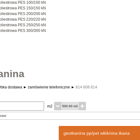
oliestrowa PES 100/100 kN
oliestrowa PES 150/150 kN
oliestrowa PES 200/200 kN
oliestrowa PES 220/220 kN
oliestrowa PES 250/250 kN
oliestrowa PES 300/300 kN
anina
zybka dostawa ► zamówienie telefoniczne ►
814 608 814
m2
500.00 m2
geotkanina pp/pet włóknina tkana