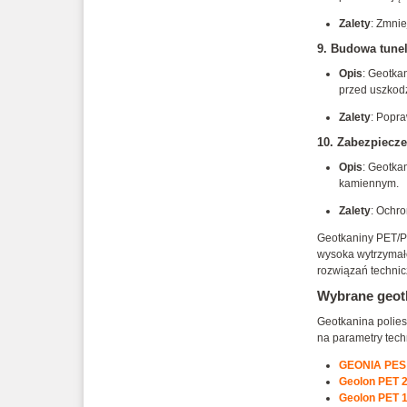
Zalety
: Zmnie
9.
Budowa tunel
Opis
: Geotka
przed uszkod
Zalety
: Popra
10.
Zabezpieczen
Opis
: Geotka
kamiennym.
Zalety
: Ochro
Geotkaniny PET/PE
wysoka wytrzymało
rozwiązań technic
Wybrane geot
Geotkanina polie
na parametry tech
GEONIA PES
Geolon PET 
Geolon PET 