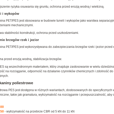
jszenie ryzyka osuwania się gruntu, ochrona przed erozją wodną i wietrzną.
i i wykopów
nina PET/PES jest stosowana w budowie tuneli i wykopów jako warstwa separacyjna
zeniami mechanicznymi.
wa stabilności konstrukcji, ochrona przed uszkodzeniami.
ie brzegów rzek i jezior
nina PET/PES jest wykorzystywana do zabezpieczania brzegów rzek i jezior przed e
na przed erozją wodną, stabilizacja brzegów.
S są wszechstronnym materiałem, który znajduje zastosowanie w wielu dziedzinach i
ść na rozciąganie, odporność na działanie czynników chemicznych i zdolność do 
znych.
kaniny poliestrowe
strowa PES jest dostępna w różnych wariantach, dostosowanych do specyficznyc
niczne, takie jak gramatura, wytrzymałość na rozciąganie i przepuszczalność, ab
200
150
- wytrzymałość na przebicie CBR od 5 kN do 11 kN