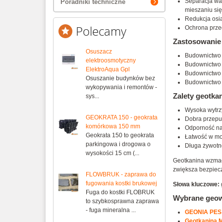
Separacja war
Poradniki techniczne
mieszaniu się 
Redukcja osia
Polecamy
Ochrona przed
Zastosowanie
Osuszacz
Budownictwo 
elektroosmotyczny
Budownictwo 
ElektroAqua Gpl
Budownictwo 
Osuszanie budynków bez
Budownictwo 
wykopywania i remontów -
Zalety geotka
sys...
Wysoka wytrz
GEOKRATA 150 - geokrata
Dobra przepu
komórkowa 150 mm
Odporność na
Geokrata 150 to geokrata
Łatwość w mon
parkingowa i drogowa o
Długa żywotno
wysokości 15 cm (...
Geotkanina wzmacn
zwiększa bezpiecz
FLOWBRUK - zaprawa do
fugowania kostki brukowej
Słowa kluczowe:
Fuga do kostki FLOBRUK
Wybrane geow
to szybkosprawna zaprawa
- fuga mineralna ...
GEONIA PES
Geotkanina