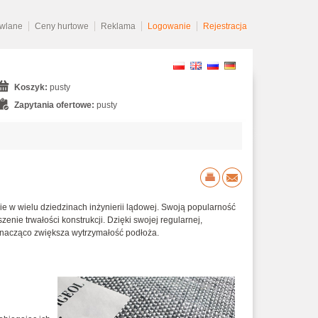
owlane
Ceny hurtowe
Reklama
Logowanie
Rejestracja
Koszyk:
pusty
Zapytania ofertowe:
pusty
nie w wielu dziedzinach inżynierii lądowej. Swoją popularność
ie trwałości konstrukcji. Dzięki swojej regularnej,
nacząco zwiększa wytrzymałość podłoża.