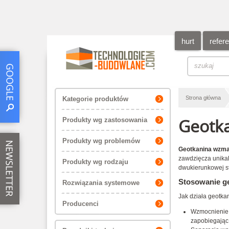
hurt
refer
Strona główna
Kategorie produktów
Geotk
Produkty wg zastosowania
Produkty wg problemów
Geotkanina wzma
zawdzięcza unikal
Produkty wg rodzaju
dwukierunkowej st
Stosowanie g
Rozwiązania systemowe
Jak działa geotk
Producenci
Wzmocnienie p
zapobiegając 