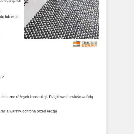
obiegając ich
i.
ę lub wiatr.
.
UV.
chniczne różnych konstrukcji. Dzięki swoim właściwością
acja warstw, ochrona przed erozją