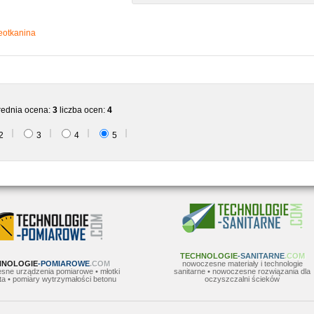
eotkanina
rednia ocena:
3
liczba ocen:
4
2
3
4
5
TECHNOLOGIE
-SANITARNE
.COM
HNOLOGIE
-POMIAROWE
.COM
nowoczesne materiały i technologie
sne urządzenia pomiarowe • młotki
sanitarne • nowoczesne rozwiązania dla
a • pomiary wytrzymałości betonu
oczyszczalni ścieków