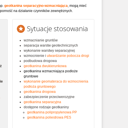
np.
geotkanina separacyjno-wzmacniająca
, mogą mieć
odporność na działanie czynników zewnętrznych.
Sytuacje stosowania
wzmacnianie gruntów
separacja warstw geotechnicznych
wykonanie warstwy separacyjnej
wzmocnienie i
utwardzanie pobocza drogi
podbudowa drogowa
ż
geotkanina dwukierunkowa
geotkanina wzmacniająca podłoże
gruntowe
ie
wykonanie geomateraca do wzmocnienia
podłoża gruntowego
geotkanina drogowa
,
zabezpieczenie przeciwerozyjne
geotkanina separacyjna
dostępne rodzaje geotkaniny
geotkanina polipropylenowa PP
geotkanina poliestrowa PES