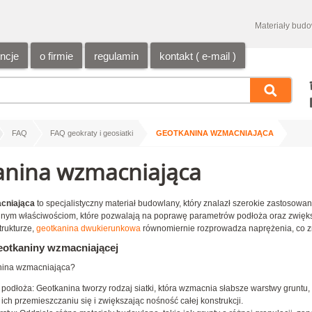
Materiały bud
encje
o firmie
regulamin
kontakt ( e-mail )
/
/
/
FAQ
FAQ geokraty i geosiatki
GEOTKANINA WZMACNIAJĄCA
anina wzmacniająca
cniająca
to specjalistyczny materiał budowlany, który znalazł szerokie zastosowa
nym właściwościom, które pozwalają na poprawę parametrów podłoża oraz zwiększen
rukturze,
geotkanina dwukierunkowa
równomiernie rozprowadza naprężenia, co z
eotkaniny wzmacniającej
anina wzmacniająca?
odłoża: Geotkanina tworzy rodzaj siatki, która wzmacnia słabsze warstwy gruntu,
ich przemieszczaniu się i zwiększając nośność całej konstrukcji.