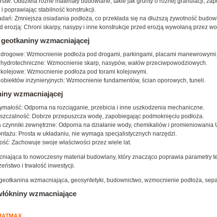
stw: Oddziela różne materiały budowlane, takie jak grunty o różnej granulacji, zap
i poprawiając stabilność konstrukcji.
dań: Zmniejsza osiadania podłoża, co przekłada się na dłuższą żywotność budowl
 erozją: Chroni skarpy, nasypy i inne konstrukcje przed erozją wywołaną przez wod
 geotkaniny wzmacniającej
drogowe: Wzmocnienie podłoża pod drogami, parkingami, placami manewrowymi
hydrotechniczne: Wzmocnienie skarp, nasypów, wałów przeciwpowodziowych.
kolejowe: Wzmocnienie podłoża pod torami kolejowymi.
obiektów inżynieryjnych: Wzmocnienie fundamentów, ścian oporowych, tuneli.
niny wzmacniającej
ymałość: Odporna na rozciąganie, przebicia i inne uszkodzenia mechaniczne.
szczalność: Dobrze przepuszcza wodę, zapobiegając podmoknięciu podłoża.
 czynniki zewnętrzne: Odporna na działanie wody, chemikaliów i promieniowania 
tażu: Prosta w układaniu, nie wymaga specjalistycznych narzędzi.
ść: Zachowuje swoje właściwości przez wiele lat.
iająca to nowoczesny materiał budowlany, który znacząco poprawia parametry te
eństwo i trwałość inwestycji.
geotkanina wzmacniająca, geosyntetyki, budownictwo, wzmocnienie podłoża, separ
łókniny wzmacniające
 MATMAX