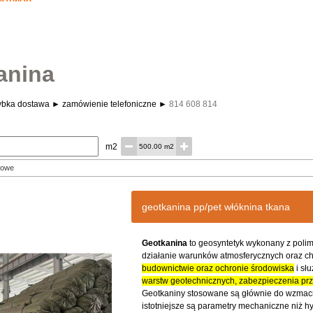
anina
zybka dostawa ► zamówienie telefoniczne ►
814 608 814
m2
500.00 m2
geotkanina pp/pet włóknina tkana
Geotkanina
to geosyntetyk wykonany z polim
działanie warunków atmosferycznych oraz c
budownictwie oraz ochronie środowiska
i słu
warstw geotechnicznych, zabezpieczenia prze
Geotkaniny stosowane są głównie do wzmacni
istotniejsze są parametry mechaniczne niż hy