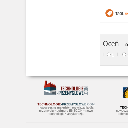
g
TAGI:
Oceń
ś
1
TECHNOLOGIE
-PRZEMYSLOWE
.COM
nowoczesne materiały i rozwiązania dla
TEC
przemysłu • polimery ENECON • nowe
nowocze
technologie • antykorozja
schmidt