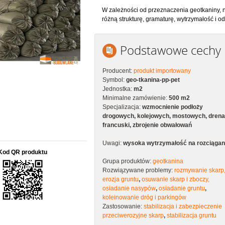
W zależności od przeznaczenia geotkaniny, 
różną strukturę, gramaturę, wytrzymałość i 
Podstawowe cechy
Producent:
produkt importowany
Symbol:
geo-tkanina-pp-pet
Jednostka:
m2
Minimalne zamówienie:
500 m2
Specjalizacja:
wzmocnienie podłoży
drogowych, kolejowych, mostowych, drena
francuski, zbrojenie obwałowań
Uwagi:
wysoka wytrzymałość na rozciągan
Kod QR produktu
Grupa produktów:
geotkanina
Rozwiązywane problemy:
rozmywanie skarp
erozja gruntu
,
osuwanie skarp i zboczy,
osiadanie nasypów
,
osiadanie gruntu
,
koleinowanie dróg i parkingów
Zastosowanie:
stabilizacja i zabezpieczenie
przeciwerozyjne skarp
,
stabilizacja gruntu