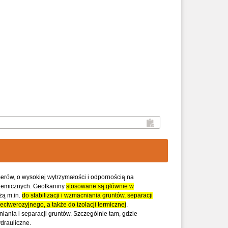
erów, o wysokiej wytrzymałości i odpornością na
hemicznych. Geotkaniny
stosowane są głównie w
żą m.in.
do stabilizacji i wzmacniania gruntów, separacji
ciwerozyjnego, a także do izolacji termicznej
.
ania i separacji gruntów. Szczególnie tam, gdzie
drauliczne.