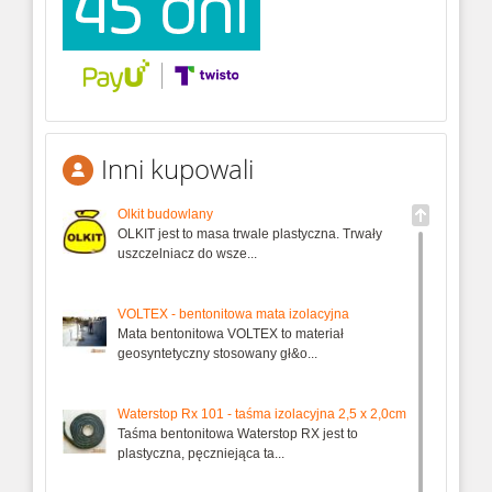
Inni kupowali
Olkit budowlany
OLKIT jest to masa trwale plastyczna. Trwały
uszczelniacz do wsze...
VOLTEX - bentonitowa mata izolacyjna
Mata bentonitowa VOLTEX to materiał
geosyntetyczny stosowany gł&o...
Waterstop Rx 101 - taśma izolacyjna 2,5 x 2,0cm
Taśma bentonitowa Waterstop RX jest to
plastyczna, pęczniejąca ta...