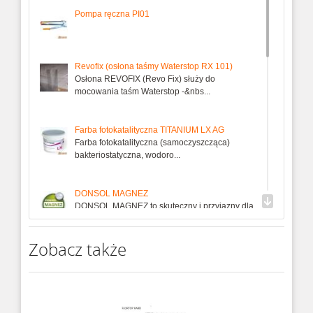
Pompa ręczna PI01
Revofix (osłona taśmy Waterstop RX 101)
Osłona REVOFIX (Revo Fix) służy do
mocowania taśm Waterstop -&nbs...
Farba fotokatalityczna TITANIUM LX AG
Farba fotokatalityczna (samoczyszcząca)
bakteriostatyczna, wodoro...
DONSOL MAGNEZ
DONSOL MAGNEZ to skuteczny i przyjazny dla
środowiska środek do o...
Zobacz także
Farba fotokatalityczna TITANIUM FA
Wodorozcieńczalna farba fotokatalityczna
silikatowa (krzemianowa)...