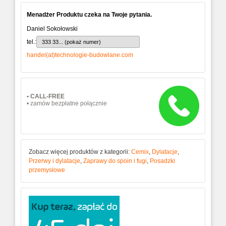
Menadżer Produktu czeka na Twoje pytania.
Daniel Sokołowski
tel.:
333 33... (pokaż numer)
handel(at)technologie-budowlane.com
• CALL-FREE
• zamów bezpłatne połącznie
Zobacz więcej produktów z kategorii:
Cemix
,
Dylatacje
,
Przerwy i dylatacje
,
Zaprawy do spoin i fugi
,
Posadzki
przemysłowe