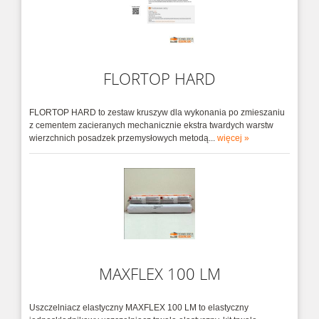
FARBA AKRYLOWO SILIKONOWA DO BETONU
Wyrób jest wodorozcieńczalną farbą akrylowo-
silikonową prz...
SILANIT W
FLORTOP HARD
Grzybobójcza specjalistyczna farba do
zawilgoconych budynk...
FLORTOP HARD to zestaw kruszyw dla wykonania po zmieszaniu
z cementem zacieranych mechanicznie ekstra twardych warstw
wierzchnich posadzek przemysłowych metodą...
więcej »
MAXFLEX 100 LM
Uszczelniacz elastyczny MAXFLEX 100 LM to elastyczny