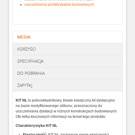
uszczelnienia prefabrykatów budowlanych
MEDIA
KORZYŚCI
SPECYFIKACJA
DO POBRANIA
ZAPYTAJ
KIT
NL
to
jednoskładnikowy,
trwale
elastyczny
kit
dylatacyjny
na
bazie
modyfikowanego
silikonu,
przeznaczony
do
uszczelniania
dylatacji
w
różnych
konstrukcjach
budowlanych.
Oto
kilka
kluczowych
informacji
na
temat
tego
produktu:
Charakterystyka
KIT
NL
Elastyczność:
KIT
NL
zachowuje
swoje
właściwości