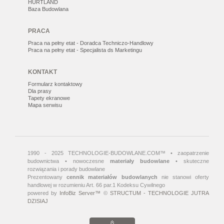
HURTLAND
Baza Budowlana
PRACA
Praca na pełny etat - Doradca Techniczo-Handlowy
Praca na pełny etat - Specjalista ds Marketingu
KONTAKT
Formularz kontaktowy
Dla prasy
Tapety ekranowe
Mapa serwisu
1990 - 2025 TECHNOLOGIE-BUDOWLANE.COM™ • zaopatrzenie
budownictwa • nowoczesne
materiały budowlane
• skuteczne
rozwiązania i porady budowlane
Prezentowany
cennik materiałów budowlanych
nie stanowi oferty
handlowej w rozumieniu Art. 66 par.1 Kodeksu Cywilnego
powered by
InfoBiz Server™
©
STRUCTUM - TECHNOLOGIE JUTRA
DZISIAJ