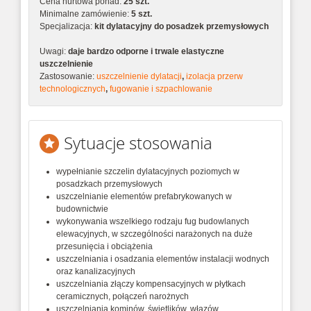
Cena hurtowa ponad:
25 szt.
Minimalne zamówienie:
5 szt.
Specjalizacja:
kit dylatacyjny do posadzek przemysłowych
Uwagi:
daje bardzo odporne i trwale elastyczne
uszczelnienie
Zastosowanie:
uszczelnienie dylatacji
,
izolacja przerw
technologicznych
,
fugowanie i szpachlowanie
Sytuacje stosowania
wypełnianie szczelin dylatacyjnych poziomych w
posadzkach przemysłowych
uszczelnianie elementów prefabrykowanych w
budownictwie
wykonywania wszelkiego rodzaju fug budowlanych
elewacyjnych, w szczególności narażonych na duże
przesunięcia i obciążenia
uszczelniania i osadzania elementów instalacji wodnych
oraz kanalizacyjnych
uszczelniania złączy kompensacyjnych w płytkach
ceramicznych, połączeń narożnych
uszczelniania kominów, świetlików, włazów