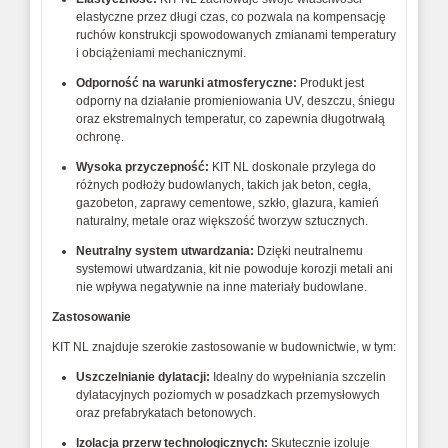
elastyczne
przez
długi
czas,
co
pozwala
na
kompensację
ruchów
konstrukcji
spowodowanych
zmianami
temperatury
i
obciążeniami
mechanicznymi.
Odporność
na
warunki
atmosferyczne:
Produkt
jest
odporny
na
działanie
promieniowania
UV,
deszczu,
śniegu
oraz
ekstremalnych
temperatur,
co
zapewnia
długotrwałą
ochronę.
Wysoka
przyczepność:
KIT
NL
doskonale
przylega
do
różnych
podłoży
budowlanych,
takich
jak
beton,
cegła,
gazobeton,
zaprawy
cementowe,
szkło,
glazura,
kamień
naturalny,
metale
oraz
większość
tworzyw
sztucznych.
Neutralny
system
utwardzania:
Dzięki
neutralnemu
systemowi
utwardzania,
kit
nie
powoduje
korozji
metali
ani
nie
wpływa
negatywnie
na
inne
materiały
budowlane.
Zastosowanie
KIT
NL
znajduje
szerokie
zastosowanie
w
budownictwie,
w
tym:
Uszczelnianie
dylatacji:
Idealny
do
wypełniania
szczelin
dylatacyjnych
poziomych
w
posadzkach
przemysłowych
oraz
prefabrykatach
betonowych.
Izolacja
przerw
technologicznych:
Skutecznie
izoluje