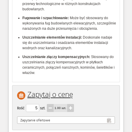
przerwy
technologiczne
w
różnych
konstrukcjach
budowlanych.
Fugowanie
i
szpachlowanie:
Może
być
stosowany
do
wykonywania
fug
budowlanych
elewacyjnych,
szczególnie
narażonych
na
duże
przesunięcia
i
obciążenia.
Uszczelnianie
elementów
instalacji:
Doskonale
nadaje
się
do
uszczelniania
i
osadzania
elementów
instalacji
wodnych
oraz
kanalizacyjnych.
Uszczelnianie
złączy
kompensacyjnych:
Stosowany
do
uszczelniania
złączy
kompensacyjnych
w
płytkach
ceramicznych,
połączeń
narożnych,
kominów,
świetlików
i
włazów.
Zapytaj o cenę
Ilość
szt.
1.00 szt.