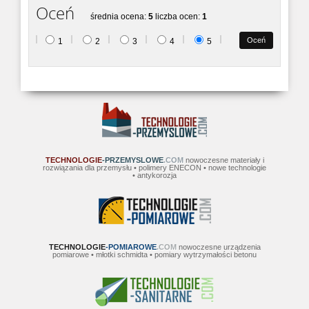
Oceń
średnia ocena:
5
liczba ocen:
1
1
2
3
4
5
TECHNOLOGIE
-PRZEMYSLOWE
.COM
nowoczesne materiały i
rozwiązania dla przemysłu • polimery ENECON • nowe technologie
• antykorozja
TECHNOLOGIE
-POMIAROWE
.COM
nowoczesne urządzenia
pomiarowe • młotki schmidta • pomiary wytrzymałości betonu