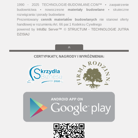
1990 - 2025 TECHNOLOGIE-BUDOWLANE.COM™ • zaopatrzenie
budownictwa • nowoczesne
materiały budowlane
• skuteczne
rozwiązania i porady budowlane
Prezentowany
cennik materiałów budowlanych
nie stanowi oferty
handlowej w rozumieniu Art. 66 par.1 Kodeksu Cywilnego
powered by
InfoBiz Server™
©
STRUCTUM - TECHNOLOGIE JUTRA
DZISIAJ
CERTYFIKATY, NAGRODY I WYRÓŻNIENIA: