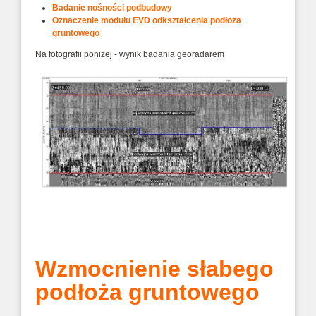
Badanie nośności podbudowy
Oznaczenie modułu EVD odkształcenia podłoża
gruntowego
Na fotografii poniżej - wynik badania georadarem
Wzmocnienie słabego
podłoża gruntowego