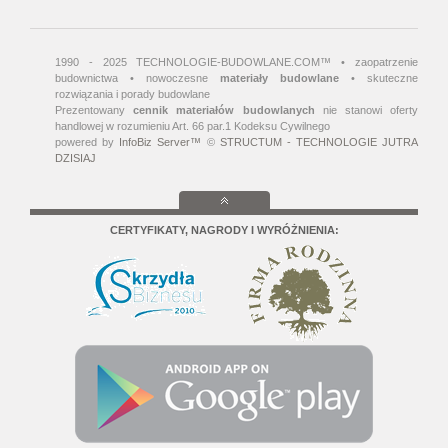
1990 - 2025 TECHNOLOGIE-BUDOWLANE.COM™ • zaopatrzenie
budownictwa • nowoczesne
materiały budowlane
• skuteczne
rozwiązania i porady budowlane
Prezentowany
cennik materiałów budowlanych
nie stanowi oferty
handlowej w rozumieniu Art. 66 par.1 Kodeksu Cywilnego
powered by
InfoBiz Server™
©
STRUCTUM - TECHNOLOGIE JUTRA
DZISIAJ
CERTYFIKATY, NAGRODY I WYRÓŻNIENIA: