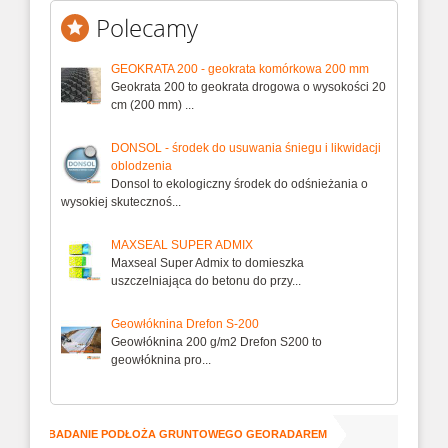
Polecamy
GEOKRATA 200 - geokrata komórkowa 200 mm
Geokrata 200 to geokrata drogowa o wysokości 20
cm (200 mm) ...
DONSOL - środek do usuwania śniegu i likwidacji
oblodzenia
Donsol to ekologiczny środek do odśnieżania o
wysokiej skutecznoś...
MAXSEAL SUPER ADMIX
Maxseal Super Admix to domieszka
uszczelniająca do betonu do przy...
Geowłóknina Drefon S-200
Geowłóknina 200 g/m2 Drefon S200 to
geowłóknina pro...
ZNANIE I BADANIE PODŁOŻA GRUNTOWEGO GEORADAREM