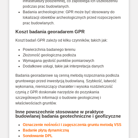
infrastruktury podziemnej, co zapobiega ich uszkodzeniu
podczas prac budowlanych.
Badania archeologiczne: GPR może być stosowany do
lokalizacji obiektów archeologicznych przed rozpoczęciem
prac budowlanych.
Koszt badania georadarem GPR
Koszt badań GPR zależy od kilku czynników, takich jak:
Powierzchnia badanego terenu
Złożoność geologiczna podłoża
Wymagana gęstość punktów pomiarowych
Dodatkowe usługi, takie jak interpretacja danych
Badania georadarowe są cenną metodą rozpoznania podłoża
gruntowego przed inwestycją budowlaną. Szybkość, łatwość
wykonania, nieniszczący charakter i wysoka rozdzielczość
czynią z GPR doskonałe narzędzie do pozyskania
szczegółowych informacji o budowie geologicznej i
właściwościach gruntów.
Inne powszechnie stosowane w praktyce
budowlanej badania geotechniczne i geofizyczne
Oznaczenie nośności i zagęszczenia gruntu metodą VSS
Badanie plytą dynamiczną
Sondowanie DPL