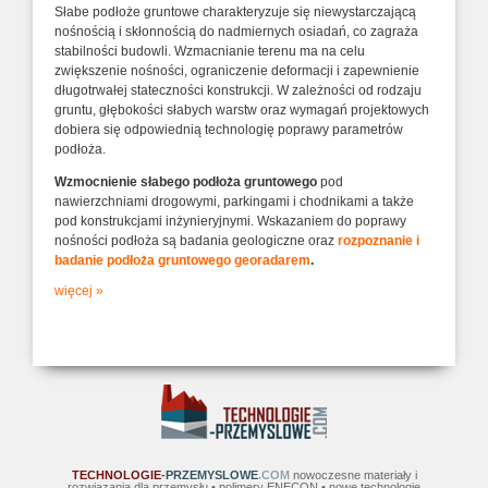
Słabe podłoże gruntowe charakteryzuje się niewystarczającą
nośnością i skłonnością do nadmiernych osiadań, co zagraża
stabilności budowli. Wzmacnianie terenu ma na celu
zwiększenie nośności, ograniczenie deformacji i zapewnienie
długotrwałej stateczności konstrukcji. W zależności od rodzaju
gruntu, głębokości słabych warstw oraz wymagań projektowych
dobiera się odpowiednią technologię poprawy parametrów
podłoża.
Wzmocnienie słabego podłoża gruntowego
pod
nawierzchniami drogowymi, parkingami i chodnikami a także
pod konstrukcjami inżynieryjnymi. Wskazaniem do poprawy
nośności podłoża są badania geologiczne oraz
rozpoznanie i
badanie podłoża gruntowego georadarem
.
więcej »
TECHNOLOGIE
-PRZEMYSLOWE
.COM
nowoczesne materiały i
rozwiązania dla przemysłu • polimery ENECON • nowe technologie