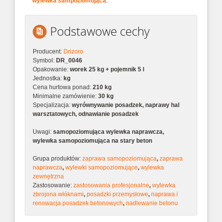
wylewka sampoziomująca
.
Podstawowe cechy
Producent:
Drizoro
Symbol:
DR_0046
Opakowanie:
worek 25 kg + pojemnik 5 l
Jednostka:
kg
Cena hurtowa ponad:
210 kg
Minimalne zamówienie:
30 kg
Specjalizacja:
wyrównywanie posadzek, naprawy hal
warsztatowych, odnawianie posadzek
Uwagi:
samopoziomująca wylewka naprawcza,
wylewka samopoziomująca na stary beton
Grupa produktów:
zaprawa samopoziomująca
,
zaprawa
naprawcza
,
wylewki samopoziomujące
,
wylewka
zewnętrzna
Zastosowanie:
zastosowania profesjonalne
,
wylewka
zbrojona włóknami
,
posadzki przemysłowe
,
naprawa i
renowacja posadzek betonowych
,
nadlewanie betonu