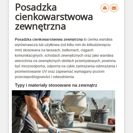
Posadzka
cienkowarstwowa
zewnętrzna
Posadzka cienkowarstwowa zewnętrzna
to
cienka
warstwa
wyrównawcza
lub
użytkowa
(od
kilku
mm
do
kilkudziesięciu
mm)
stosowana
na
tarasach,
balkonach,
ciągach
komunikacyjnych,
schodach
zewnętrznych
oraz
jako
warstwa
wierzchnia
na
zewnętrznych
strefach
przemysłowych;
powinna
być
mrozoodporna,
odporna
na
cykle
zamrażania‑odmrażania
i
promieniowanie
UV
oraz
zapewniać
wymagany
poziom
przeciwpoślizgowości
i
odwodnienia
Typy i materiały stosowane na zewnątrz