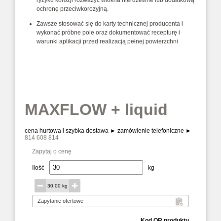
ryzyku korozji rozważyć włókna nierdzewne lub dodatkową
ochronę przeciwkorozyjną.
Zawsze stosować się do karty technicznej producenta i
wykonać próbne pole oraz dokumentować recepturę i
warunki aplikacji przed realizacją pełnej powierzchni
MAXFLOW + liquid
cena hurtowa i szybka dostawa ► zamówienie telefoniczne ►
814 608 814
Zapytaj o cenę
Ilość
kg
30.00 kg
Kod QR produktu