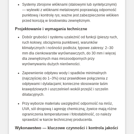
Systemy zbrojone włóknami (stalowymi lub syntetycznymi)
— wylewki z włóknami metalowymi poprawiają odporność
punktową i kontrolę rys; ważne jest zabezpieczenie włókien
przed korozją w środowisku zewnętrznym.
Projektowanie i wymagania techniczne
Dobór grubości i systemu uzależnić od funkcji (pieszy ruch,
ruch kołowy, obciążenia punktowe), warunków
klimatycznych i nośności podłoża; typowe zakresy: 2–30
mm dla cienkowarstw wyrównawczych, do 30 mm i więcej
dla zewnętrznych mas mrozoodpornych przy
wyrównywaniu dużych nierówności.
Zapewnienie odpływu wody i spadków minimalnych
(najczęściej do 1–3%) oraz prawidłowe połączenia z
odpływami i dylatacjami; konieczne stosowanie taśm
krawędziowych i uszczelnień wokół przejść i szczelin
dilatacyjnych.
Przy wyborze materiału uwzględnić odporność na mróz,
UVA, sól drogową i agresję chemiczną; żywice mają różne
ograniczenia temperaturowe i fotostabilność, co należy
sprawdzić w karcie technicznej producenta.
Wykonawstwo — kluczowe czynności i kontrola jakości