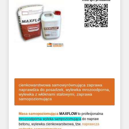
cienkowarstwowa samowyrównująca zaprawa
naprawdza do posadzek, wylewka mrozoodporna,
wylewka z włóknami stalowymi, zaprawa
samopoziomująca
Masa samopoziomująca
MAXFLOW
to profesjonalna
mrozoodporna wyleka sampoziomująca
do napraw
betonu,
wylewka cienkowarstwowa
, tzw.
naprawcza