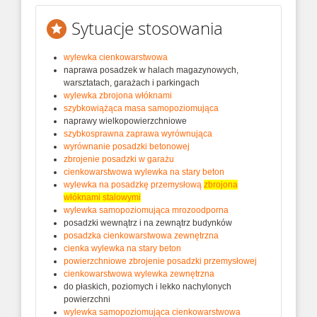
Sytuacje stosowania
wylewka cienkowarstwowa
naprawa posadzek w halach magazynowych,
warsztatach, garażach i parkingach
wylewka zbrojona włóknami
szybkowiążąca masa samopoziomująca
naprawy wielkopowierzchniowe
szybkosprawna zaprawa wyrównująca
wyrównanie posadzki betonowej
zbrojenie posadzki w garażu
cienkowarstwowa wylewka na stary beton
wylewka na posadzkę przemysłową
zbrojona
włóknami stalowymi
wylewka samopoziomująca mrozoodporna
posadzki wewnątrz i na zewnątrz budynków
posadzka cienkowarstwowa zewnętrzna
cienka wylewka na stary beton
powierzchniowe zbrojenie posadzki przemysłowej
cienkowarstwowa wylewka zewnętrzna
do płaskich, poziomych i lekko nachylonych
powierzchni
wylewka samopoziomująca cienkowarstwowa