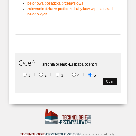
betonowa posadzka przemysłowa
zalewanie dziur w podłodze i ubytków w posadzkach
betonowych
Oceń
średnia ocena:
4.3
liczba ocen:
4
1
2
3
4
5
TECHNOLOGIE
-PRZEMYSLOWE
.COM
nowoczesne materiały i