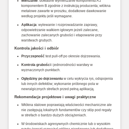
Mieszanie
: dokładne wymieszanie komponentu A z
komponentem B zgodnie z instrukcją producenta; włókna
metalowe zawarte w proszku, dodatkowe dawkowanie
według projektu jeśli wymagane.
Aplikacja
: wylewanie i rozprowadzanie zaprawy,
odpowietrzanie wałkiem igłowym jeżeli zalecane,
zachowanie zalecanych grubości i etapowanie przy
warstwach grubych.
Kontrola jakości i odbiór
Przyczepność
test pull‑off po okresie dojrzewania.
Kontrola grubości
i jednorodności warstwy w
wyznaczonych punktach.
Oględziny po dojrzewaniu
w celu wykrycia rys, odspojenia
lub innych defektów; wykonanie próbnego pola w
newralgicznych strefach przed pełną aplikacją.
Rekomendacje projektowe i uwagi praktyczne
Włókna stalowe poprawiają właściwości mechaniczne ale
nie zastępują lokalnych fundamentów czy stóp pod regały
w strefach o bardzo dużych obciążeniach.
W środowiskach agresywnych chemicznie lub o wysokim