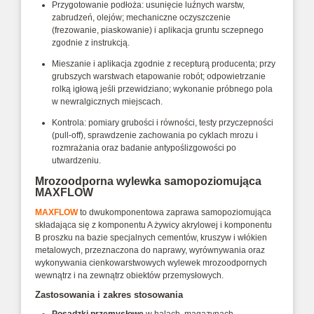
Przygotowanie podłoża: usunięcie luźnych warstw,
zabrudzeń, olejów; mechaniczne oczyszczenie
(frezowanie, piaskowanie) i aplikacja gruntu sczepnego
zgodnie z instrukcją.
Mieszanie i aplikacja zgodnie z recepturą producenta; przy
grubszych warstwach etapowanie robót; odpowietrzanie
rolką igłową jeśli przewidziano; wykonanie próbnego pola
w newralgicznych miejscach.
Kontrola: pomiary grubości i równości, testy przyczepności
(pull‑off), sprawdzenie zachowania po cyklach mrozu i
rozmrażania oraz badanie antypoślizgowości po
utwardzeniu.
Mrozoodporna wylewka samopoziomująca
MAXFLOW
MAXFLOW
to dwukomponentowa zaprawa samopoziomująca
składająca się z komponentu A żywicy akrylowej i komponentu
B proszku na bazie specjalnych cementów, kruszyw i włókien
metalowych, przeznaczona do naprawy, wyrównywania oraz
wykonywania cienkowarstwowych wylewek mrozoodpornych
wewnątrz i na zewnątrz obiektów przemysłowych.
Zastosowania i zakres stosowania