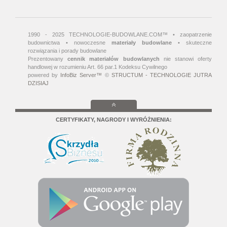
1990 - 2025 TECHNOLOGIE-BUDOWLANE.COM™ • zaopatrzenie
budownictwa • nowoczesne
materiały budowlane
• skuteczne
rozwiązania i porady budowlane
Prezentowany
cennik materiałów budowlanych
nie stanowi oferty
handlowej w rozumieniu Art. 66 par.1 Kodeksu Cywilnego
powered by
InfoBiz Server™
©
STRUCTUM - TECHNOLOGIE JUTRA
DZISIAJ
CERTYFIKATY, NAGRODY I WYRÓŻNIENIA: