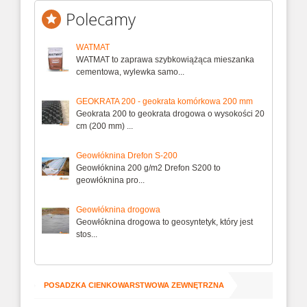
Polecamy
WATMAT
WATMAT to zaprawa szybkowiążąca mieszanka
cementowa, wylewka samo...
GEOKRATA 200 - geokrata komórkowa 200 mm
Geokrata 200 to geokrata drogowa o wysokości 20
cm (200 mm) ...
Geowłóknina Drefon S-200
Geowłóknina 200 g/m2 Drefon S200 to
geowłóknina pro...
Geowłóknina drogowa
Geowłóknina drogowa to geosyntetyk, który jest
stos...
/
ysłowe
POSADZKA CIENKOWARSTWOWA ZEWNĘTRZNA