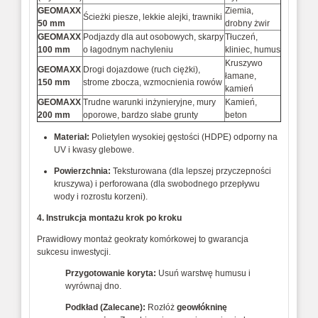
GEOMAXX
Ziemia,
Ścieżki piesze, lekkie alejki, trawniki
50 mm
drobny żwir
GEOMAXX
Podjazdy dla aut osobowych, skarpy
Tłuczeń,
100 mm
o łagodnym nachyleniu
kliniec, humus
Kruszywo
GEOMAXX
Drogi dojazdowe (ruch ciężki),
łamane,
150 mm
strome zbocza, wzmocnienia rowów
kamień
GEOMAXX
Trudne warunki inżynieryjne, mury
Kamień,
200 mm
oporowe, bardzo słabe grunty
beton
Materiał:
Polietylen wysokiej gęstości (HDPE) odporny na
UV i kwasy glebowe.
Powierzchnia:
Teksturowana (dla lepszej przyczepności
kruszywa) i perforowana (dla swobodnego przepływu
wody i rozrostu korzeni).
4. Instrukcja montażu krok po kroku
Prawidłowy montaż geokraty komórkowej to gwarancja
sukcesu inwestycji.
Przygotowanie koryta:
Usuń warstwę humusu i
wyrównaj dno.
Podkład (Zalecane):
Rozłóż
geowłókninę