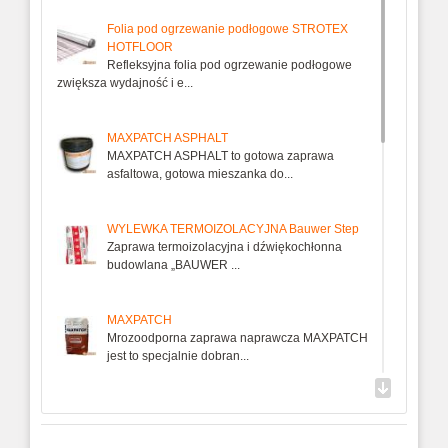
Folia pod ogrzewanie podłogowe STROTEX
HOTFLOOR
Refleksyjna folia pod ogrzewanie podłogowe
zwiększa wydajność i e...
MAXPATCH ASPHALT
MAXPATCH ASPHALT to gotowa zaprawa
asfaltowa, gotowa mieszanka do...
WYLEWKA TERMOIZOLACYJNA Bauwer Step
Zaprawa termoizolacyjna i dźwiękochłonna
budowlana „BAUWER ...
MAXPATCH
Mrozoodporna zaprawa naprawcza MAXPATCH
jest to specjalnie dobran...
MAXCURE
Preparat do pielęgnacji świeżego betonu, ciecz
do pielęgnacji bet...