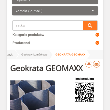
kontakt ( e-mail )
Kategorie produktów
Producenci
/
/
osyntetyki
Geokraty komórkowe
GEOKRATA GEOMAXX
Geokrata GEOMAXX
kod produktu