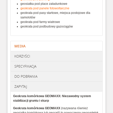
geosiatka pod place załadunkowe
geokrata pod panele fotowoltaiczne
geokrata pod pasy startowe, miejsca postojowe dla
samolotów
geokrata pod farmy wiatrowe
geokrata pod podbudowy gazociągów
MEDIA
KORZYŚCI
SPECYFIKACJA
DO POBRANIA
ZAPYTAJ
Geokrata komórkowa GEOMAXX: Niezawodny system
stabilizacji gruntu i skarp
Geokrata komórkowa GEOMAXX
(nazywana również
geosiatką komórkową lub geocell) to nowoczesny geosyntetyk