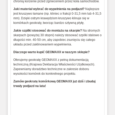
chronią korzenie przed zgnieceniem przez koła samochodów.
Jaki materiał wybrać do wypełnienia na podjazd?
Najlepsze
jest kruszywo łamane (np. kliniec o frakcji 0-31,5 mm lub 4-31,5
mm). Dzięki ostrym krawędziom kruszywo klinuje się w
komórkach geokraty, tworząc bardzo sztywną płytę.
Jakie szpilki stosować do montażu na skarpie?
Na stromych
skarpach (powyżej 30 stopni) należy stosować szpilki stalowe o
długości min. 40-50 cm, aby zapobiec zsunięciu się całego
układu przed zaklinowaniem wypełnienia.
Dlaczego warto kupić GEOMAXX w naszym sklepie?
Oferujemy geokratę GEOMAXX z pełną dokumentacją
techniczną (Krajowa Deklaracja Właściwości Użytkowych).
Zapewniamy doradztwo techniczne w zakresie doboru
wysokości komórek do konkretnego projektu.
Zamów geokratę komórkową GEOMAXX już dziś i zbuduj
trwały podjazd na lata!