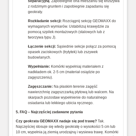
separacyjną
. Zapobiegnie ona mieszaniu się kruszywa
z rodzimym gruntem i zapobiegnie zapadaniu się
geokraty.
Rozkładanie sekcji:
Rozciągnij sekcję GEOMAXX do
wymaganych wymiarów. Ustabilizuj krawędzie za
pomocą szpilek montażowych (stalowych lub z
tworzywa typu J).
Łączenie sekcji:
Sąsiednie sekcje połącz za pomocą
opasek zaciskowych (trytytek) lub zszywek
budowlanych.
Wypełnianie:
Komórki wypełniaj materiałem z
nadkładem ok. 2-5 cm (materiał osiądzie po
zagęszczeniu).
Zagęszczanie:
Na płaskim terenie zagęść
nawierzchnię zagęszczarką płytową lub walcem. Na
skarpach pozostaw wypełnienie do naturalnego
osiadania lub lekkiego ubicia ręcznego.
5. FAQ – Najczęściej zadawane pytania
Czy geokrata GEOMAXX nadaje się pod trawę?
Tak.
Najczęściej stosuje się wtedy geokratę o wysokości 5 cm lub
10 cm, wypełnia ją ziemią urodzajną i wysiewa trawę. Komórki