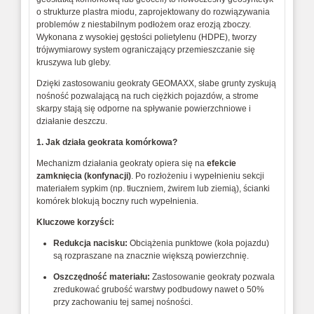
o strukturze plastra miodu, zaprojektowany do rozwiązywania
problemów z niestabilnym podłożem oraz erozją zboczy.
Wykonana z wysokiej gęstości polietylenu (HDPE), tworzy
trójwymiarowy system ograniczający przemieszczanie się
kruszywa lub gleby.
Dzięki zastosowaniu geokraty GEOMAXX, słabe grunty zyskują
nośność pozwalającą na ruch ciężkich pojazdów, a strome
skarpy stają się odporne na spływanie powierzchniowe i
działanie deszczu.
1. Jak działa geokrata komórkowa?
Mechanizm działania geokraty opiera się na
efekcie
zamknięcia (konfynacji)
. Po rozłożeniu i wypełnieniu sekcji
materiałem sypkim (np. tłuczniem, żwirem lub ziemią), ścianki
komórek blokują boczny ruch wypełnienia.
Kluczowe korzyści:
Redukcja nacisku:
Obciążenia punktowe (koła pojazdu)
są rozpraszane na znacznie większą powierzchnię.
Oszczędność materiału:
Zastosowanie geokraty pozwala
zredukować grubość warstwy podbudowy nawet o 50%
przy zachowaniu tej samej nośności.