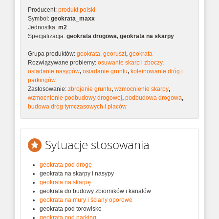
Producent:
produkt polski
Symbol:
geokrata_maxx
Jednostka:
m2
Specjalizacja:
geokrata drogowa, geokrata na skarpy
Grupa produktów:
geokrata, georuszt
,
geokrata
Rozwiązywane problemy:
osuwanie skarp i zboczy,
osiadanie nasypów
,
osiadanie gruntu
,
koleinowanie dróg i
parkingów
Zastosowanie:
zbrojenie gruntu
,
wzmocnienie skarpy
,
wzmocnienie podbudowy drogowej
,
podbudowa drogowa
,
budowa dróg tymczasowych i placów
Sytuacje stosowania
geokrata pod drogę
geokrata na skarpy i nasypy
geokrata na skarpę
geokrata do budowy zbiorników i kanałów
geokrata na mury i ściany oporowe
geokrata pod torowisko
geokrata pod parking