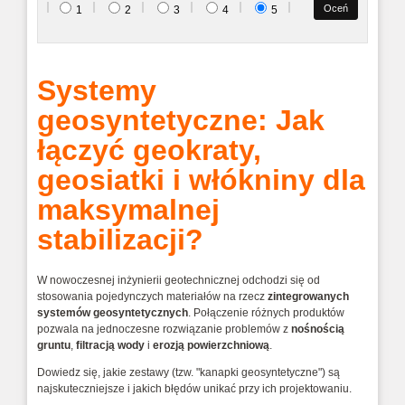
1
2
3
4
5
Systemy
geosyntetyczne: Jak
łączyć geokraty,
geosiatki i włókniny dla
maksymalnej
stabilizacji?
W nowoczesnej inżynierii geotechnicznej odchodzi się od
stosowania pojedynczych materiałów na rzecz
zintegrowanych
systemów geosyntetycznych
. Połączenie różnych produktów
pozwala na jednoczesne rozwiązanie problemów z
nośnością
gruntu
,
filtracją wody
i
erozją
powierzchniową
.
Dowiedz się, jakie zestawy (tzw. "kanapki geosyntetyczne") są
najskuteczniejsze i jakich błędów unikać przy ich projektowaniu.