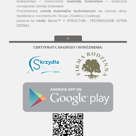
budownictwa • nowoczesne
materiały budowlane
• skuteczne
rozwiązania i porady budowlane
Prezentowany
cennik materiałów budowlanych
nie stanowi oferty
handlowej w rozumieniu Art. 66 par.1 Kodeksu Cywilnego
powered by
InfoBiz Server™
©
STRUCTUM - TECHNOLOGIE JUTRA
DZISIAJ
CERTYFIKATY, NAGRODY I WYRÓŻNIENIA: