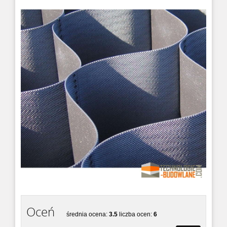
MAXROAD
MAXROAD to szybkowiążąca gotowa mieszanka
cementowa do napraw pos...
MAXLEVEL SUPER
MAXLEVEL SUPER to zaprawa
sampoziomująca do posadzek przemysłowyc...
MAXFLOOR MARINE
MAXFLOOR MARINE to zaprawa elastyczna na
podłoża metalowe i drewn...
MAXEPOX MORTER
Chemoutwardzalna żywica epoksydowa do
zabezpieczania posadzek i p...
Oceń
średnia ocena:
3.5
liczba ocen:
6