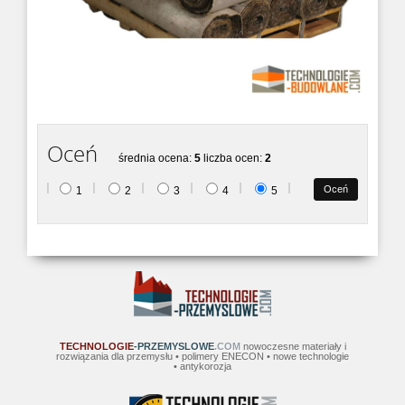
Oceń
średnia ocena:
5
liczba ocen:
2
1
2
3
4
5
TECHNOLOGIE
-PRZEMYSLOWE
.COM
nowoczesne materiały i
rozwiązania dla przemysłu • polimery ENECON • nowe technologie
• antykorozja