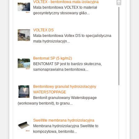
VOLTEX - bentonitowa mata izolacyjna
Mata bentonitowa VOLTEX to materiał
geosyntetyczny stosowany gł&o...
VOLTEX DS
Mata bentonitowa Voltex DS to specjalistyczna
mata hydroizolacyjn...
Bentomat SP (5 kg/m2)
BENTOMAT SP jest to bardzo skuteczna,
samonaprawialna bentonitowa...
Bentonitowy granulat hydroizolacyjny
WATERSTOPPAGE
Bentonit granulowany Waterstoppage
(workowany bentonit), to granu...
Swelltite membrana hydroizolacyjna
Membrana hydroizolacyjna Swelltite to
kompozytowa, bentonito...