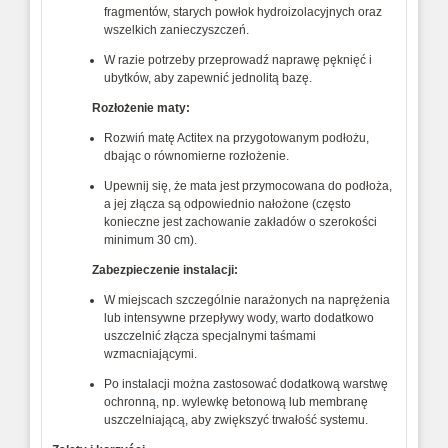
fragmentów, starych powłok hydroizolacyjnych oraz
wszelkich zanieczyszczeń.
W razie potrzeby przeprowadź naprawę pęknięć i
ubytków, aby zapewnić jednolitą bazę.
Rozłożenie maty:
Rozwiń matę Actitex na przygotowanym podłożu,
dbając o równomierne rozłożenie.
Upewnij się, że mata jest przymocowana do podłoża,
a jej złącza są odpowiednio nałożone (często
konieczne jest zachowanie zakładów o szerokości
minimum 30 cm).
Zabezpieczenie instalacji:
W miejscach szczególnie narażonych na naprężenia
lub intensywne przepływy wody, warto dodatkowo
uszczelnić złącza specjalnymi taśmami
wzmacniającymi.
Po instalacji można zastosować dodatkową warstwę
ochronną, np. wylewkę betonową lub membranę
uszczelniającą, aby zwiększyć trwałość systemu.