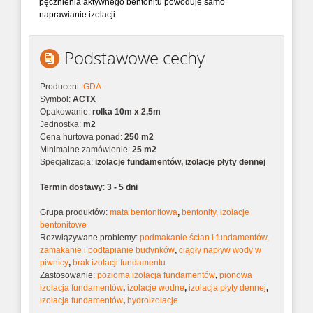
pęcznienia aktywnego bentonitu powoduje samo
naprawianie izolacji.
Podstawowe cechy
Producent:
GDA
Symbol:
ACTX
Opakowanie:
rolka 10m x 2,5m
Jednostka:
m2
Cena hurtowa ponad:
250 m2
Minimalne zamówienie:
25 m2
Specjalizacja:
izolacje fundamentów, izolacje płyty dennej
Termin dostawy
:
3 - 5 dni
Grupa produktów:
mata bentonitowa
,
bentonity, izolacje
bentonitowe
Rozwiązywane problemy:
podmakanie ścian i fundamentów,
zamakanie i podtapianie budynków
,
ciągły napływ wody w
piwnicy
,
brak izolacji fundamentu
Zastosowanie:
pozioma izolacja fundamentów
,
pionowa
izolacja fundamentów
,
izolacje wodne
,
izolacja płyty dennej
,
izolacja fundamentów
,
hydroizolacje