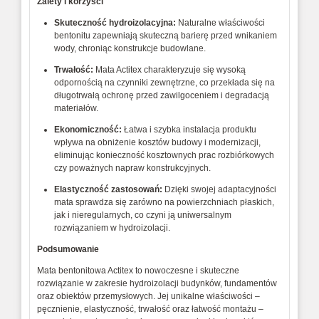
Zalety i korzyści
Skuteczność hydroizolacyjna:
Naturalne właściwości
bentonitu zapewniają skuteczną barierę przed wnikaniem
wody, chroniąc konstrukcje budowlane.
Trwałość:
Mata Actitex charakteryzuje się wysoką
odpornością na czynniki zewnętrzne, co przekłada się na
długotrwałą ochronę przed zawilgoceniem i degradacją
materiałów.
Ekonomiczność:
Łatwa i szybka instalacja produktu
wpływa na obniżenie kosztów budowy i modernizacji,
eliminując konieczność kosztownych prac rozbiórkowych
czy poważnych napraw konstrukcyjnych.
Elastyczność zastosowań:
Dzięki swojej adaptacyjności
mata sprawdza się zarówno na powierzchniach płaskich,
jak i nieregularnych, co czyni ją uniwersalnym
rozwiązaniem w hydroizolacji.
Podsumowanie
Mata bentonitowa Actitex to nowoczesne i skuteczne
rozwiązanie w zakresie hydroizolacji budynków, fundamentów
oraz obiektów przemysłowych. Jej unikalne właściwości –
pęcznienie, elastyczność, trwałość oraz łatwość montażu –