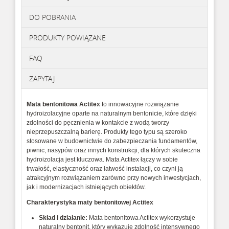
DO POBRANIA
PRODUKTY POWIĄZANE
FAQ
ZAPYTAJ
Mata bentonitowa Actitex
to innowacyjne rozwiązanie
hydroizolacyjne oparte na naturalnym bentonicie, które dzięki
zdolności do pęcznienia w kontakcie z wodą tworzy
nieprzepuszczalną barierę. Produkty tego typu są szeroko
stosowane w budownictwie do zabezpieczania fundamentów,
piwnic, nasypów oraz innych konstrukcji, dla których skuteczna
hydroizolacja jest kluczowa. Mata Actitex łączy w sobie
trwałość, elastyczność oraz łatwość instalacji, co czyni ją
atrakcyjnym rozwiązaniem zarówno przy nowych inwestycjach,
jak i modernizacjach istniejących obiektów.
Charakterystyka
maty bentonitowej
Actitex
Skład i działanie:
Mata bentonitowa Actitex wykorzystuje
naturalny bentonit, który wykazuje zdolność intensywnego