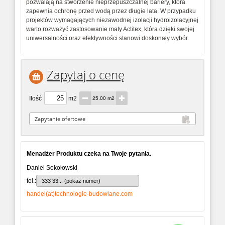
pozwalają na stworzenie nieprzepuszczalnej bariery, która
zapewnia ochronę przed wodą przez długie lata. W przypadku
projektów wymagających niezawodnej izolacji hydroizolacyjnej
warto rozważyć zastosowanie maty Actitex, która dzięki swojej
uniwersalności oraz efektywności stanowi doskonały wybór.
Zapytaj o cenę
Ilość
m2
25.00 m2
Menadżer Produktu czeka na Twoje pytania.
Daniel Sokołowski
tel.:
333 33... (pokaż numer)
handel(at)technologie-budowlane.com