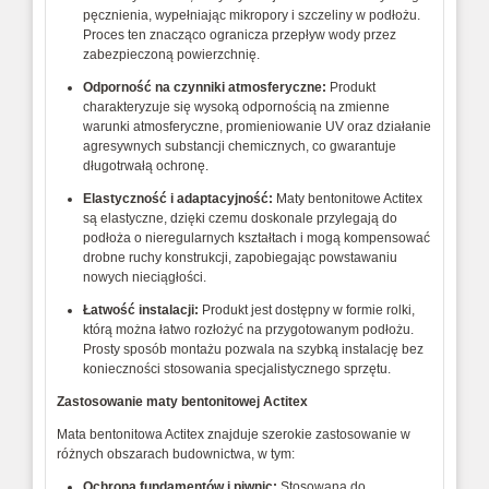
pęcznienia, wypełniając mikropory i szczeliny w podłożu.
Proces ten znacząco ogranicza przepływ wody przez
zabezpieczoną powierzchnię.
Odporność na czynniki atmosferyczne:
Produkt
charakteryzuje się wysoką odpornością na zmienne
warunki atmosferyczne, promieniowanie UV oraz działanie
agresywnych substancji chemicznych, co gwarantuje
długotrwałą ochronę.
Elastyczność i adaptacyjność:
Maty bentonitowe Actitex
są elastyczne, dzięki czemu doskonale przylegają do
podłoża o nieregularnych kształtach i mogą kompensować
drobne ruchy konstrukcji, zapobiegając powstawaniu
nowych nieciągłości.
Łatwość instalacji:
Produkt jest dostępny w formie rolki,
którą można łatwo rozłożyć na przygotowanym podłożu.
Prosty sposób montażu pozwala na szybką instalację bez
konieczności stosowania specjalistycznego sprzętu.
Zastosowanie
maty bentonitowej Actitex
Mata bentonitowa Actitex znajduje szerokie zastosowanie w
różnych obszarach budownictwa, w tym:
Ochrona fundamentów i piwnic:
Stosowana do