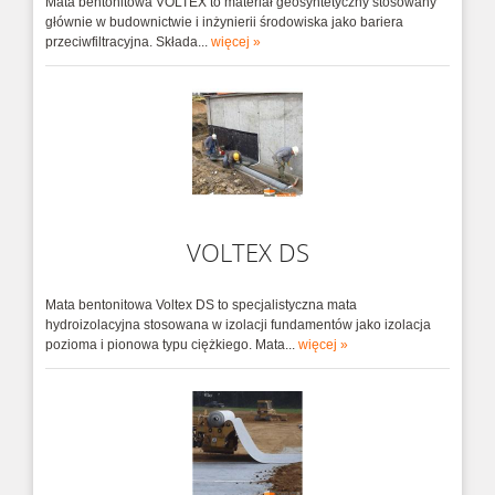
wody. Tamuje wy...
Mata bentonitowa VOLTEX to materiał geosyntetyczny stosowany
głównie w budownictwie i inżynierii środowiska jako bariera
przeciwfiltracyjna. Składa...
więcej »
CETBIT 300
Polimerowo bitumiczna mata hydroizolacyjna
CETbit 300 to samoprzy...
AQUASTOP - system osuszania budynków
Osuszanie ścian, murów i całych budynków -
elektrof...
VOLTEX DS
Mata bentonitowa Voltex DS to specjalistyczna mata
hydroizolacyjna stosowana w izolacji fundamentów jako izolacja
pozioma i pionowa typu ciężkiego. Mata...
więcej »