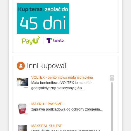
Inni kupowali
VOLTEX - bentonitowa mata izolacyjna
Mata bentonitowa VOLTEX to materiał
geosyntetyczny stosowany gł&o...
MAXRITE PASSIVE
zaprawa podkładowa do ochrony zbrojenia...
MAXSEAL SULFAT