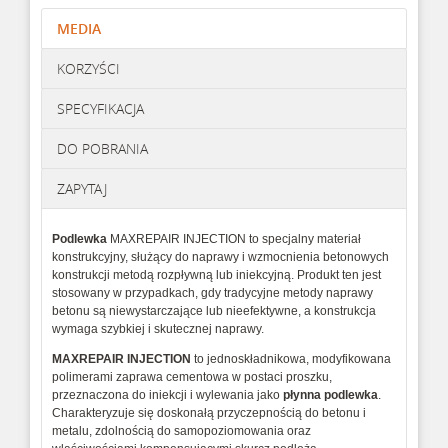
MEDIA
KORZYŚCI
SPECYFIKACJA
DO POBRANIA
ZAPYTAJ
Podlewka
MAXREPAIR INJECTION to specjalny materiał
konstrukcyjny, służący do naprawy i wzmocnienia betonowych
konstrukcji metodą rozpływną lub iniekcyjną. Produkt ten jest
stosowany w przypadkach, gdy tradycyjne metody naprawy
betonu są niewystarczające lub nieefektywne, a konstrukcja
wymaga szybkiej i skutecznej naprawy.
MAXREPAIR 
INJECTION
to 
jednoskładnikowa, 
modyfikowana 
polimerami 
zaprawa 
cementowa 
w 
postaci 
proszku, 
przeznaczona 
do 
iniekcji 
i 
wylewania 
jako 
płynna 
podlewka
. 
Charakteryzuje 
się 
doskonałą 
przyczepnością 
do 
betonu 
i 
metalu, 
zdolnością 
do 
samopoziomowania 
oraz 