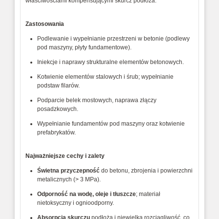
właściwościami 
kompensującymi 
skurcz 
podłoża.
Zastosowania
Podlewanie 
i 
wypełnianie 
przestrzeni 
w 
betonie 
(podlewy 
pod 
maszyny, 
płyty 
fundamentowe).
Iniekcje 
i 
naprawy 
strukturalne 
elementów 
betonowych.
Kotwienie 
elementów 
stalowych 
i 
śrub; 
wypełnianie 
podstaw 
filarów.
Podparcie 
belek 
mostowych, 
naprawa 
złączy 
posadzkowych.
Wypełnianie 
fundamentów 
pod 
maszyny 
oraz 
kotwienie 
prefabrykatów.
Najważniejsze
cechy
i
zalety
Świetna 
przyczepność
do 
betonu, 
zbrojenia 
i 
powierzchni 
metalicznych 
(> 
3 
MPa).
Odporność 
na 
wodę, 
oleje 
i 
tłuszcze
; 
materiał 
nietoksyczny 
i 
ognioodporny.
Absorpcja 
skurczu
podłoża 
i 
niewielka 
rozciągliwość, 
co 