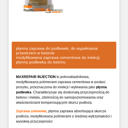
płynna zaprawa do podlewek, do wypełniania
przestrzeni w betonie
modyfikowana zaprawa cementowa do iniekcji,
płynna podlewka do betonu
MAXREPAIR
INJECTION
to
jednoskładnikowa,
modyfikowana
polimerami
zaprawa
cementowa
w
postaci
proszku,
przeznaczona
do
iniekcji
i
wylewania
jako
płynna
podlewka
.
Charakteryzuje
się
doskonałą
przyczepnością
do
betonu
i
metalu,
zdolnością
do
samopoziomowania
oraz
właściwościami
kompensującymi
skurcz
podłoża.
Zaprawa zalewowa
, płynna zaprawa absorbująca skurcze
podłoża, modyfikowana polimerami o średniej wytrzymałości i
wysokiej przyczepności