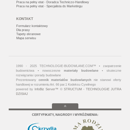
Praca na pełny etat - Doradca Techniczo-Handlowy
Praca na pełny etat - Specjalista ds Marketingu
KONTAKT
Formularz kontaktowy
Dla prasy
Tapety ekranowe
Mapa serwisu
1990 - 2025 TECHNOLOGIE-BUDOWLANE.COM™ • zaopatrzenie
budownictwa • nowoczesne
materiały budowlane
• skuteczne
rozwiązania i porady budowlane
Prezentowany
cennik materiałów budowlanych
nie stanowi oferty
handlowej w rozumieniu Art. 66 par.1 Kodeksu Cywilnego
powered by
InfoBiz Server™
©
STRUCTUM - TECHNOLOGIE JUTRA
DZISIAJ
CERTYFIKATY, NAGRODY I WYRÓŻNIENIA: