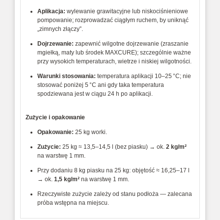
Aplikacja:
wylewanie 
grawitacyjne 
lub 
niskociśnieniowe 
pompowanie; 
rozprowadzać 
ciągłym 
ruchem, 
by 
uniknąć 
„zimnych 
złączy”.
Dojrzewanie:
zapewnić 
wilgotne 
dojrzewanie 
(zraszanie 
mgiełką, 
maty 
lub 
środek 
MAXCURE); 
szczególnie 
ważne 
przy 
wysokich 
temperaturach, 
wietrze 
i 
niskiej 
wilgotności.
Warunki 
stosowania:
temperatura 
aplikacji 
10–25 °C; 
nie 
stosować 
poniżej 
5 °C 
ani 
gdy 
taka 
temperatura 
spodziewana 
jest 
w 
ciągu 
24 
h 
po 
aplikacji.
Zużycie
i
opakowanie
Opakowanie:
25 
kg 
worki.
Zużycie:
25 
kg 
≈ 
13,5–14,5 
l 
(bez 
piasku) 
→ 
ok. 
2 
kg/m²
na 
warstwę 
1 
mm.
Przy 
dodaniu 
8 
kg 
piasku 
na 
25 
kg: 
objętość 
≈ 
16,25–17 
l 
→ 
ok. 
1,5 
kg/m²
na 
warstwę 
1 
mm.
Rzeczywiste 
zużycie 
zależy 
od 
stanu 
podłoża 
— 
zalecana 
próba 
wstępna 
na 
miejscu.