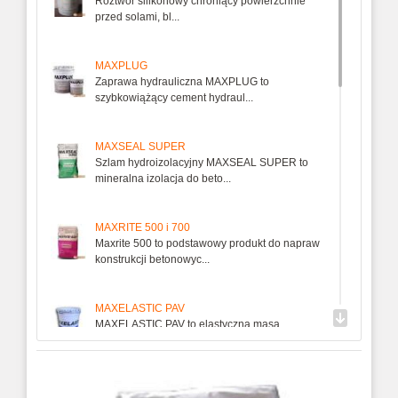
Roztwór silikonowy chroniący powierzchnie
przed solami, bl...
MAXPLUG
Zaprawa hydrauliczna MAXPLUG to
szybkowiążący cement hydraul...
MAXSEAL SUPER
Szlam hydroizolacyjny MAXSEAL SUPER to
mineralna izolacja do beto...
MAXRITE 500 i 700
Maxrite 500 to podstawowy produkt do napraw
konstrukcji betonowyc...
MAXELASTIC PAV
MAXELASTIC PAV to elastyczna masa
uszczelniająca na bazie żywic s...
MAXCLEAR HARDENER