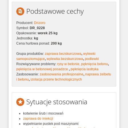
Podstawowe cechy
Producent:
Drizoro
Symbol:
DR_0228
Opakowanie:
worek 25 kg
Jednostka:
kg
Cena hurtowa ponad:
200 kg
Grupa produktów:
zaprawa bezskurczowa
,
wylewki
samopoziomujące
,
wylewka bezskurczowa
,
podlewki
Rozwiązywane problemy:
rysy w betonie, pęknięcia betonu
,
pęknięcia w betonowej posadzce
,
pęknięcia lastryka
Zastosowanie:
zastosowania profesjonalne
,
naprawa żelbetu
i betonu
,
izolacja przerw technologicznych
Sytuacje stosowania
kotwienie śrub i mocowań
zaprawa do iniekcji
wypełnianie pustek pod maszynami