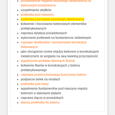
posadowienie regałów wysokiego składowania na
betonowym fundamencie
uzupełnianie ubytków
podlewka pod maszyny
podlewka pod regały wysokiego składowania
kotwienie i mocowanie betonowych elementów
prefabrykowanych
naprawa dylatacji posadzkowych
wykonanie podlewek na fundamencie żelbetowym
naprawy strukturalne i wzmacnianie konstrukcji
betonowych
jako obciążenie nośne między betonem a konstrukcjami
metalicznymi ze względu na swą świetną przyczepność
wypełnienie podstaw stalowych filarów
kotwienie filarów w konstrukcjach z betonu
prefabrykowanego
naprawa powierzchniowego łuszczenia betonu
podparcie belek na mostach
podlewka pod słupy
wypełnienie fundamentów pod maszyny między
betonem a stalowymi płytami
naprawa złączy w posadzkach
płynna podlewka do betonu