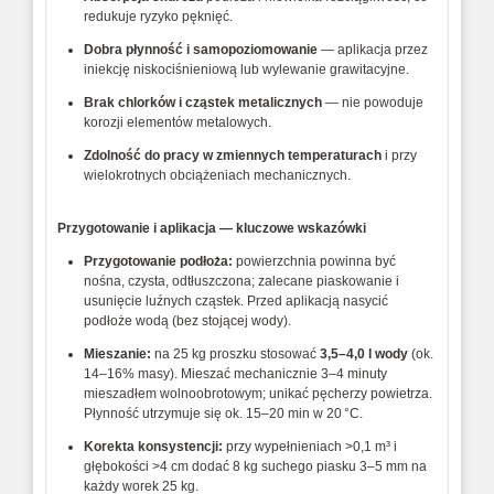
redukuje 
ryzyko 
pęknięć.
Dobra 
płynność 
i 
samopoziomowanie
— 
aplikacja 
przez 
iniekcję 
niskociśnieniową 
lub 
wylewanie 
grawitacyjne.
Brak 
chlorków 
i 
cząstek 
metalicznych
— 
nie 
powoduje 
korozji 
elementów 
metalowych.
Zdolność 
do 
pracy 
w 
zmiennych 
temperaturach
i 
przy 
wielokrotnych 
obciążeniach 
mechanicznych.
Przygotowanie
i
aplikacja
—
kluczowe
wskazówki
Przygotowanie 
podłoża:
powierzchnia 
powinna 
być 
nośna, 
czysta, 
odtłuszczona; 
zalecane 
piaskowanie 
i 
usunięcie 
luźnych 
cząstek. 
Przed 
aplikacją 
nasycić 
podłoże 
wodą 
(bez 
stojącej 
wody).
Mieszanie:
na 
25 
kg 
proszku 
stosować 
3,5–4,0 
l 
wody
(ok. 
14–16% 
masy). 
Mieszać 
mechanicznie 
3–4 
minuty 
mieszadłem 
wolnoobrotowym; 
unikać 
pęcherzy 
powietrza. 
Płynność 
utrzymuje 
się 
ok. 
15–20 
min 
w 
20 °C.
Korekta 
konsystencji:
przy 
wypełnieniach 
>0,1 
m³ 
i 
głębokości 
>4 
cm 
dodać 
8 
kg 
suchego 
piasku 
3–5 
mm 
na 
każdy 
worek 
25 
kg.