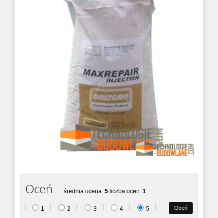
Utwardzacz do betonu i uszczelniacz
powierzchni betonowych, płyn ...
MAXBOND
MAXBOND to profesjonalny grunt do betonu,
który działa jak...
AQUASTOP - system osuszania budynków
Osuszanie ścian, murów i całych budynków -
elektrof...
MAXFLEX 900
Uszczelniacz dylatacyjny MAXFLEX 900 to
dwuskładnikowy mater...
MAXSEAL FLEX
Elastyczny szlam uszczelniający MAXSEAL
Oceń
FLEX to mineralne us...
średnia ocena:
5
liczba ocen:
1
1
2
3
4
5