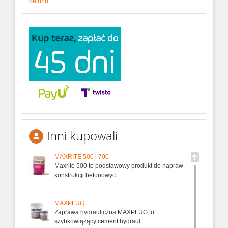
betonu
Inni kupowali
MAXRITE 500 i 700
Maxrite 500 to podstawowy produkt do napraw
konstrukcji betonowyc...
MAXPLUG
Zaprawa hydrauliczna MAXPLUG to
szybkowiążący cement hydraul...