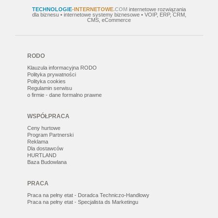
TECHNOLOGIE
-INTERNETOWE
.COM
internetowe rozwiązania
dla biznesu • internetowe systemy biznesowe • VOIP, ERP, CRM,
CMS, eCommerce
RODO
Klauzula informacyjna RODO
Polityka prywatności
Polityka cookies
Regulamin serwisu
o firmie - dane formalno prawne
WSPÓŁPRACA
Ceny hurtowe
Program Partnerski
Reklama
Dla dostawców
HURTLAND
Baza Budowlana
PRACA
Praca na pełny etat - Doradca Techniczo-Handlowy
Praca na pełny etat - Specjalista ds Marketingu