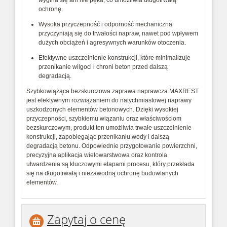
wygina się ani nie pęka, co umożliwia długotrwałą
ochronę.
Wysoka przyczepność i odporność mechaniczna
przyczyniają się do trwałości napraw, nawet pod wpływem
dużych obciążeń i agresywnych warunków otoczenia.
Efektywne uszczelnienie konstrukcji, które minimalizuje
przenikanie wilgoci i chroni beton przed dalszą
degradacją.
Szybkowiążąca bezskurczowa zaprawa naprawcza MAXREST
jest efektywnym rozwiązaniem do natychmiastowej naprawy
uszkodzonych elementów betonowych. Dzięki wysokiej
przyczepności, szybkiemu wiązaniu oraz właściwościom
bezskurczowym, produkt ten umożliwia trwałe uszczelnienie
konstrukcji, zapobiegając przenikaniu wody i dalszą
degradacją betonu. Odpowiednie przygotowanie powierzchni,
precyzyjna aplikacja wielowarstwowa oraz kontrola
utwardzenia są kluczowymi etapami procesu, który przekłada
się na długotrwałą i niezawodną ochronę budowlanych
elementów.
Zapytaj o cenę