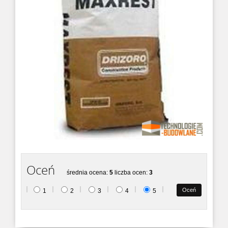
Oceń
średnia ocena:
5
liczba ocen:
3
1
2
3
4
5