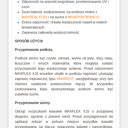
Odporność na warunki pogodowe, promieniowanie UV i
ozon.
Duża łatwość zastosowania: na podłoża mokre z
MAXSEAL FLEX
i na suche z
MAXEPOX BOND-G
.
Dobra odporność i trwała elastyczność nawet w niskich
temperaturach.
Zapewnia całkowitą wodoszczelność.
SPOSÓB UŻYCIA
Przygotowanie podłoża.
Podłoże winno być czyste, zdrowe, wolne od pyłu, rdzy, oleju,
tłuszczów i innych materiałów, które mogłyby osłabić
przyczepność tego elastycznego systemu. Przed nałożeniem
MAXFLEX XJS wszelkie ubytki w podłożu naprawić używając
zaprawy naprawczej typu
MAXREST
, uwzględniając przy tym
również osłabione powierzchnie złączy. W przypadku
zastosowania kleju epoksydowego podłoże winno być
zupełnie suche.
Przygotowanie taśmy.
Odciąć nożyczkami kawałek MAXFLEX XJS o pożądanej
długości, zgodnie z planem robót. Przed przystąpieniem do
aplikacji zebrać w jednym miejscu wszystkie kawałki
przygotowane na złącza, połączenia kątowe i narożnikowe.