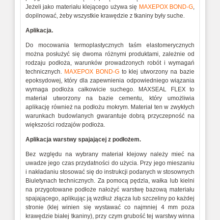
Jeżeli jako materiału klejącego używa się
MAXEPOX BOND-G
,
dopilnować, żeby wszystkie krawędzie z tkaniny były suche.
Aplikacja.
Do mocowania termoplastycznych taśm elastomerycznych
można posłużyć się dwoma różnymi produktami, zależnie od
rodzaju podłoża, warunków prowadzonych robót i wymagań
technicznych.
MAXEPOX BOND-G
to klej utworzony na bazie
epoksydowej, który dla zapewnienia odpowiedniego wiązania
wymaga podłoża całkowicie suchego. MAXSEAL FLEX to
materiał utworzony na bazie cementu, który umożliwia
aplikację również na podłożu mokrym. Materiał ten w zwykłych
warunkach budowlanych gwarantuje dobrą przyczepność na
większości rodzajów podłoża.
Aplikacja warstwy spajającej z podłożem.
Bez względu na wybrany materiał klejowy należy mieć na
uwadze jego czas przydatności do użycia. Przy jego mieszaniu
i nakładaniu stosować się do instrukcji podanych w stosownych
Biuletynach technicznych. Za pomocą pędzla, wałka lub kielni
na przygotowane podłoże nałożyć warstwę bazową materiału
spajającego, aplikując ją wzdłuż złącza lub szczeliny po każdej
stronie (klej winien się wystawać co najmniej 4 mm poza
krawędzie białej tkaniny), przy czym grubość tej warstwy winna