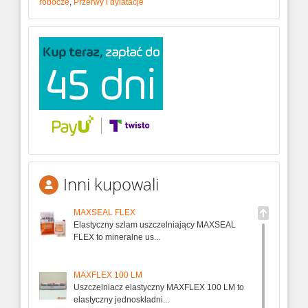
robocze
,
Przerwy i dylatacje
Inni kupowali
MAXSEAL FLEX
Elastyczny szlam uszczelniający MAXSEAL
FLEX to mineralne us...
MAXFLEX 100 LM
Uszczelniacz elastyczny MAXFLEX 100 LM to
elastyczny jednoskładni...