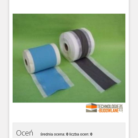
MAXFLEX 800
Dwuskładnikowy samopoziomujący
uszczelniacz poliuretanowy odporny...
MAXFLEX 600
Uszczelniacz na bazie gumy silikonowej
MAXSEAL
MAXSEAL to hydroizolacja mineralna
uszczelniająca i ochronna poło...
MAXFLEX 900
Uszczelniacz dylatacyjny MAXFLEX 900 to
dwuskładnikowy mater...
Oceń
średnia ocena:
0
liczba ocen:
0