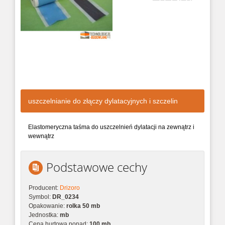
uszczelnianie do złączy dylatacyjnych i szczelin
Elastomeryczna taśma do uszczelnień dylatacji na zewnątrz i
wewnątrz
Podstawowe cechy
Producent:
Drizoro
Symbol:
DR_0234
Opakowanie:
rolka 50 mb
Jednostka:
mb
Cena hurtowa ponad:
100 mb