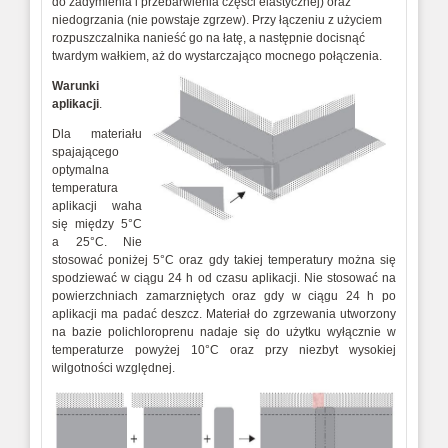
do zadymienia i przebarwienia części elastycznej) oraz
niedogrzania (nie powstaje zgrzew). Przy łączeniu z użyciem
rozpuszczalnika nanieść go na łatę, a następnie docisnąć
twardym wałkiem, aż do wystarczająco mocnego połączenia.
Warunki
aplikacji
.
Dla materiału
spajającego
optymalna
temperatura
aplikacji waha
się między 5°C
a 25°C. Nie
stosować poniżej 5°C oraz gdy takiej temperatury można się
spodziewać w ciągu 24 h od czasu aplikacji. Nie stosować na
powierzchniach zamarzniętych oraz gdy w ciągu 24 h po
aplikacji ma padać deszcz. Materiał do zgrzewania utworzony
na bazie polichloroprenu nadaje się do użytku wyłącznie w
temperaturze powyżej 10°C oraz przy niezbyt wysokiej
wilgotności względnej.