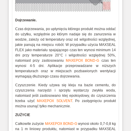
Dojrzewanie.
Czas dojrzewania, po upłynięciu którego produkt można oddać
do użytku, względnie po którym nadaje się do zanurzenia w
wodzie, zależy od temperatury oraz od wilgotności względnej,
jakie panują na miejscu robót. W przypadku użycia MAXSEAL
FLEX jako materiału spajającego czas ten wynosi minimum 14
dni przy temperaturze 20°C i wilgotności względnej 50%,
natomiast przy zastosowaniu
MAXEPOX BOND-G
czas ten
wynosi 4-5 dni. Aplikacje przeprowadzane w niższych
temperaturach oraz w miejscach pozbawionych wentylacji
wymagają dłuższego czasu dojrzewania.
Czyszczenie. Kiedy używa się kleju na bazie cementu, do
czyszczenia narzędzi i sprzętu wystarczy zwykła woda,
natomiast jeśli zastosowano klej epoksydowy, do czyszczenia
trzeba użyć
MAXEPOX SOLVENT
. Po zastygnięciu produkt
można usunąć tylko mechanicznie.
ZUŻYCIE
Całkowite zużycie
MAXEPOX BOND-G
wynosi około 0,7-0,8 kg
na 1 m liniowy produktu, natomiast w przypadku MAXSEAL