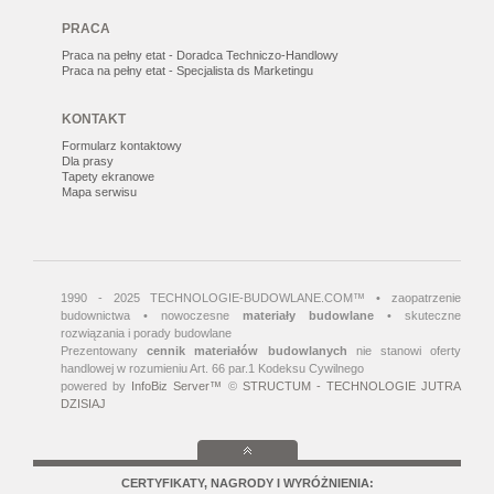
PRACA
Praca na pełny etat - Doradca Techniczo-Handlowy
Praca na pełny etat - Specjalista ds Marketingu
KONTAKT
Formularz kontaktowy
Dla prasy
Tapety ekranowe
Mapa serwisu
1990 - 2025 TECHNOLOGIE-BUDOWLANE.COM™ • zaopatrzenie
budownictwa • nowoczesne
materiały budowlane
• skuteczne
rozwiązania i porady budowlane
Prezentowany
cennik materiałów budowlanych
nie stanowi oferty
handlowej w rozumieniu Art. 66 par.1 Kodeksu Cywilnego
powered by
InfoBiz Server™
©
STRUCTUM - TECHNOLOGIE JUTRA
DZISIAJ
CERTYFIKATY, NAGRODY I WYRÓŻNIENIA: