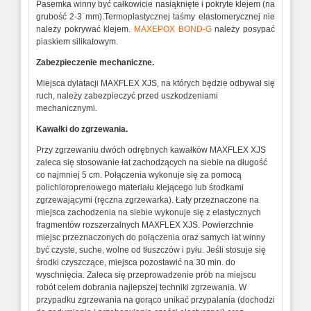
Pasemka winny być całkowicie nasiąknięte i pokryte klejem (na
grubość 2-3 mm).Termoplastycznej taśmy elastomerycznej nie
należy pokrywać klejem.
MAXEPOX BOND-G
należy posypać
piaskiem silikatowym.
Zabezpieczenie mechaniczne.
Miejsca dylatacji MAXFLEX XJS, na których będzie odbywał się
ruch, należy zabezpieczyć przed uszkodzeniami
mechanicznymi.
Kawałki do zgrzewania.
Przy zgrzewaniu dwóch odrębnych kawałków MAXFLEX XJS
zaleca się stosowanie łat zachodzących na siebie na długość
co najmniej 5 cm. Połączenia wykonuje się za pomocą
polichloroprenowego materiału klejącego lub środkami
zgrzewającymi (ręczna zgrzewarka). Łaty przeznaczone na
miejsca zachodzenia na siebie wykonuje się z elastycznych
fragmentów rozszerzalnych MAXFLEX XJS. Powierzchnie
miejsc przeznaczonych do połączenia oraz samych łat winny
być czyste, suche, wolne od tłuszczów i pyłu. Jeśli stosuje się
środki czyszczące, miejsca pozostawić na 30 min. do
wyschnięcia. Zaleca się przeprowadzenie prób na miejscu
robót celem dobrania najlepszej techniki zgrzewania. W
przypadku zgrzewania na gorąco unikać przypalania (dochodzi