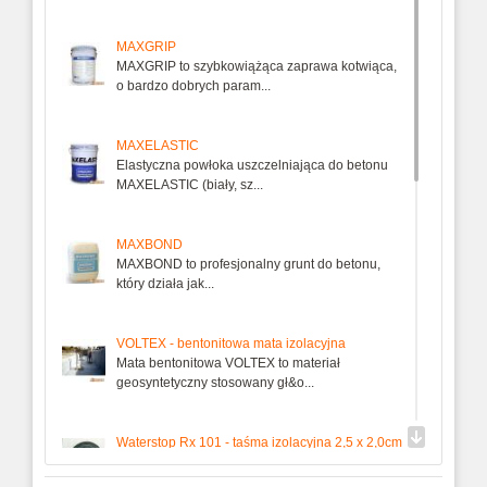
MAXGRIP
MAXGRIP to szybkowiążąca zaprawa kotwiąca,
o bardzo dobrych param...
MAXELASTIC
Elastyczna powłoka uszczelniająca do betonu
MAXELASTIC (biały, sz...
MAXBOND
MAXBOND to profesjonalny grunt do betonu,
który działa jak...
VOLTEX - bentonitowa mata izolacyjna
Mata bentonitowa VOLTEX to materiał
geosyntetyczny stosowany gł&o...
Waterstop Rx 101 - taśma izolacyjna 2,5 x 2,0cm
Taśma bentonitowa Waterstop RX jest to
plastyczna, pęczniejąca ta...