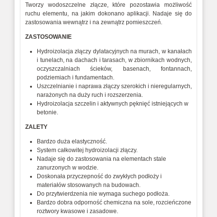
Tworzy wodoszczelne złącze, które pozostawia możliwość
ruchu elementu, na jakim dokonano aplikacji. Nadaje się do
zastosowania wewnątrz i na zewnątrz pomieszczeń.
ZASTOSOWANIE
Hydroizolacja złączy dylatacyjnych na murach, w kanałach
i tunelach, na dachach i tarasach, w zbiornikach wodnych,
oczyszczalniach ścieków, basenach, fontannach,
podziemiach i fundamentach.
Uszczelnianie i naprawa złączy szerokich i nieregularnych,
narażonych na duży ruch i rozszerzenia.
Hydroizolacja szczelin i aktywnych pęknięć istniejących w
betonie.
ZALETY
Bardzo duża elastyczność.
System całkowitej hydroizolacji złączy.
Nadaje się do zastosowania na elementach stale
zanurzonych w wodzie.
Doskonała przyczepność do zwykłych podłoży i
materiałów stosowanych na budowach.
Do przytwierdzenia nie wymaga suchego podłoża.
Bardzo dobra odporność chemiczna na sole, rozcieńczone
roztwory kwasowe i zasadowe.