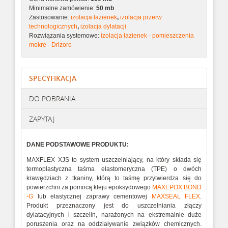
Minimalne zamówienie:
50 mb
Zastosowanie:
izolacja łazienek
,
izolacja przerw
technologicznych
,
izolacja dylatacji
Rozwiązania systemowe:
izolacja łazienek - pomieszczenia
mokre - Drizoro
SPECYFIKACJA
DO POBRANIA
ZAPYTAJ
DANE PODSTAWOWE PRODUKTU:
MAXFLEX XJS to system uszczelniający, na który składa się
termoplastyczna taśma elastomeryczna (TPE) o dwóch
krawędziach z tkaniny, którą to taśmę przytwierdza się do
powierzchni za pomocą kleju epoksydowego
MAXEPOX BOND
-G
lub elastycznej zaprawy cementowej
MAXSEAL FLEX
.
Produkt przeznaczony jest do uszczelniania złączy
dylatacyjnych i szczelin, narażonych na ekstremalnie duże
poruszenia oraz na oddziaływanie związków chemicznych.