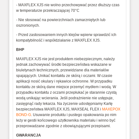
- MAXFLEX XJS nie wolno przechowywać przez dłuższy czas
w temperaturze przekraczającej 70°C
- Nie stosować na powierzchniach zamarzniętych lub
oszronionych.
- Przed zastosowaniem innych klejów wpierw sprawdzić ich
kompatybilność i współdziałanie z MAXFLEX XJS.
BHP
MAXFLEX XJS nie jest produktem niebezpiecznym, należy
jednak zachowywać środki bezpieczeństwa wskazane w
biuletynach technicznych, przewidziane dla materiałów
spajających. Unikać kontaktu ze skórą i oczami. W czasie
aplikacji nosić okulary i rękawice ochronne. W przypadku
kontaktu ze skórą dane miejsce przemyć mydłem i wodą. W
przypadku kontaktu z oczami przepłukać je starannie czystą
wodą unikając wcierania. Jeśli podrażnienie nie ustępuje,
zasięgnąć rady lekarza. Na życzenie udostępniamy Kartę
bezpieczeństwa MAXFLEX XJS, MAXSEAL FLEX i
MAXEPOX
BOND-G
. Usuwanie produktu i pustego opakowania po nim
leży w gestii końcowego użytkownika materiału i winno być
przeprowadzane zgodnie z obowiązującymi przepisami.
GWARANCJA