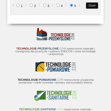
1
2
3
4
5
TECHNOLOGIE
-PRZEMYSLOWE
.COM
nowoczesne materiały i
rozwiązania dla przemysłu • polimery ENECON • nowe technologie
• antykorozja
TECHNOLOGIE
-POMIAROWE
.COM
nowoczesne urządzenia
pomiarowe • młotki schmidta • pomiary wytrzymałości betonu
TECHNOLOGIE
-SANITARNE
.COM
nowoczesne materiały i