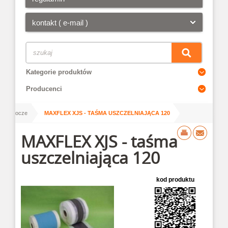
kontakt ( e-mail )
Kategorie produktów
Producenci
/
rwy robocze
MAXFLEX XJS - TAŚMA USZCZELNIAJĄCA 120
MAXFLEX XJS - taśma
uszczelniająca 120
kod produktu