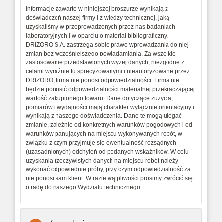
Informacje zawarte w niniejszej broszurze wynikają z
doświadczeń naszej firmy i z wiedzy technicznej, jaką
uzyskaliśmy w przeprowadzonych przez nas badaniach
laboratoryjnych i w oparciu o materiał bibliograficzny.
DRIZORO S.A. zastrzega sobie prawo wprowadzania do niej
zmian bez wcześniejszego powiadamiania. Za wszelkie
zastosowanie przedstawionych wyżej danych, niezgodne z
celami wyraźnie tu sprecyzowanymi i nieautoryzowane przez
DRIZORO, firma nie ponosi odpowiedzialności. Firma nie
będzie ponosić odpowiedzialności materialnej przekraczającej
wartość zakupionego towaru. Dane dotyczące zużycia,
pomiarów i wydajności mają charakter wyłącznie orientacyjny i
wynikają z naszego doświadczenia. Dane te mogą ulegać
zmianie, zależnie od konkretnych warunków pogodowych i od
warunków panujących na miejscu wykonywanych robót, w
związku z czym przyjmuje się ewentualność rozsądnych
(uzasadnionych) odchyleń od podanych wskaźników. W celu
uzyskania rzeczywistych danych na miejscu robót należy
wykonać odpowiednie próby, przy czym odpowiedzialność za
nie ponosi sam klient. W razie wątpliwości prosimy zwrócić się
o radę do naszego Wydziału technicznego.