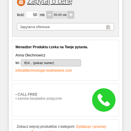
Zapytaj o cenę
Ilość
mb
50.00 mb
Menadżer Produktu czeka na Twoje pytania.
Anna Olechnowicz
tel.:
814... (pokaż numer)
info(at)technologie-budowlane.com
• CALL-FREE
• zamów bezpłatne połącznie
Zobacz więcej produktów z kategorii:
Dylatacje i przerwy