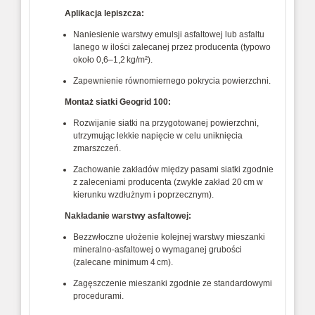
Aplikacja lepiszcza:
Naniesienie warstwy emulsji asfaltowej lub asfaltu
lanego w ilości zalecanej przez producenta (typowo
około 0,6–1,2 kg/m²).
Zapewnienie równomiernego pokrycia powierzchni.
Montaż siatki Geogrid 100:
Rozwijanie siatki na przygotowanej powierzchni,
utrzymując lekkie napięcie w celu uniknięcia
zmarszczeń.
Zachowanie zakładów między pasami siatki zgodnie
z zaleceniami producenta (zwykle zakład 20 cm w
kierunku wzdłużnym i poprzecznym).
Nakładanie warstwy asfaltowej:
Bezzwłoczne ułożenie kolejnej warstwy mieszanki
mineralno-asfaltowej o wymaganej grubości
(zalecane minimum 4 cm).
Zagęszczenie mieszanki zgodnie ze standardowymi
procedurami.