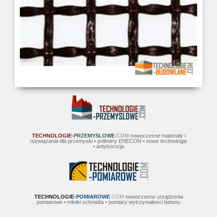
TECHNOLOGIE
-PRZEMYSLOWE
.COM
nowoczesne materiały i
rozwiązania dla przemysłu • polimery ENECON • nowe technologie
• antykorozja
TECHNOLOGIE
-POMIAROWE
.COM
nowoczesne urządzenia
pomiarowe • młotki schmidta • pomiary wytrzymałości betonu