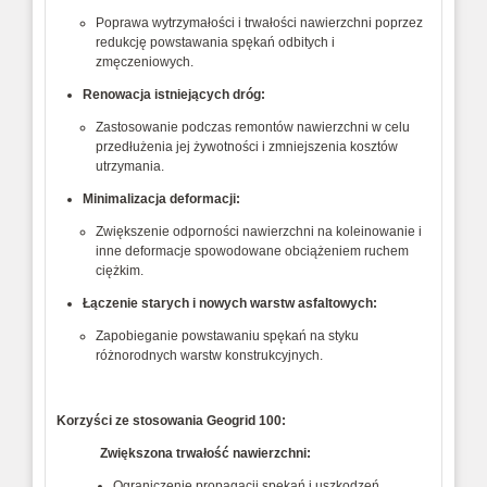
Poprawa wytrzymałości i trwałości nawierzchni poprzez
redukcję powstawania spękań odbitych i
zmęczeniowych.
Renowacja istniejących dróg:
Zastosowanie podczas remontów nawierzchni w celu
przedłużenia jej żywotności i zmniejszenia kosztów
utrzymania.
Minimalizacja deformacji:
Zwiększenie odporności nawierzchni na koleinowanie i
inne deformacje spowodowane obciążeniem ruchem
ciężkim.
Łączenie starych i nowych warstw asfaltowych:
Zapobieganie powstawaniu spękań na styku
różnorodnych warstw konstrukcyjnych.
Korzyści ze stosowania Geogrid 100:
Zwiększona trwałość nawierzchni:
Ograniczenie propagacji spękań i uszkodzeń