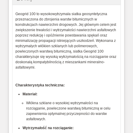
Geogrid 100 to wysokowytrzymała siatka geosyntetyczna
przeznaczona do zbrojenia warstw bitumicznych w
konstrukcjach nawierzchni drogowych. Jej głównym celem jest
zwiększenie trwałości i wytrzymałości nawierzchni asfaltowych
poprzez redukcję i opóźnienie powstawania spękań oraz
minimalizację propagacji istniejących uszkodzeń. Wykonana z
wytrzymałych włókien szklanych lub polimerowych,
powleczonych warstwą bitumiczną, siatka Geogrid 100
charakteryzuje się wysoką wytrzymałością na rozciąganie oraz
doskonałą kompatybilnością z mieszankami mineralno-
asfaltowymi.
Charakterystyka techniczna:
Materiał:
Włókna szklane o wysokiej wytrzymałości na
rozciąganie, powleczone warstwą bitumiczną w celu
zapewnienia optymalnej przyczepności do warstw
asfaltowych.
Wytrzymałość na rozciąganie: