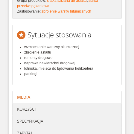
Grupa produktów:
siatka szklana do asfaltu
,
siatka
przeciwspękaniowa
Zastosowanie:
zbrojenie warstw bitumicznych
Sytuacje stosowania
wzmacnianie warstwy bitumicznej
zbrojenie asfaltu
remonty drogowe
naprawa nawierzchni drogowej
lotniska, miejsca do lądowania helikoptera
parkingi
MEDIA
KORZYŚCI
SPECYFIKACJA
ZAPYTAJ