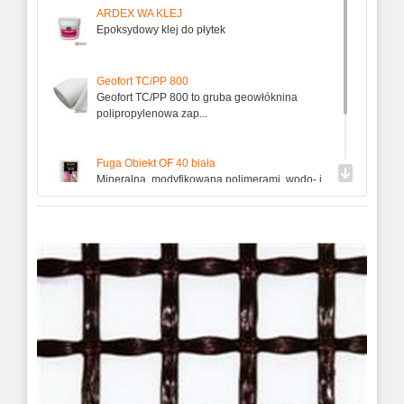
ARDEX WA KLEJ
Epoksydowy klej do płytek
Geofort TC/PP 800
Geofort TC/PP 800 to gruba geowłóknina
polipropylenowa zap...
Fuga Obiekt OF 40 biała
Mineralna, modyfikowana polimerami, wodo- i
mrozoodporna fuga d...