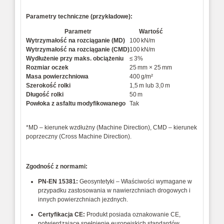
Parametry techniczne (przykładowe):
Parametr
Wartość
Wytrzymałość na rozciąganie (MD)
100 kN/m
Wytrzymałość na rozciąganie (CMD)
100 kN/m
Wydłużenie przy maks. obciążeniu
≤ 3%
Rozmiar oczek
25 mm × 25 mm
Masa powierzchniowa
400 g/m²
Szerokość rolki
1,5 m lub 3,0 m
Długość rolki
50 m
Powłoka z asfaltu modyfikowanego
Tak
*MD – kierunek wzdłużny (Machine Direction), CMD – kierunek
poprzeczny (Cross Machine Direction).
Zgodność z normami:
PN-EN 15381:
Geosyntetyki – Właściwości wymagane w
przypadku zastosowania w nawierzchniach drogowych i
innych powierzchniach jezdnych.
Certyfikacja CE:
Produkt posiada oznakowanie CE,
potwierdzające spełnienie europejskich standardów