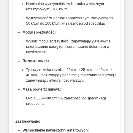
Nominalna wytrzymałość w kierunku wzdłużnym
(maszynowym): 100 kN/m.
Wytrzymałość w kierunku poprzecznym: zazwyczaj od
50 kN/m do 100 kN/m, w zależności od specyfikacji.
Moduł sprężystości:
Wysoki moduł sprężystości, zapewniający efektywne
przenoszenie naprężeń i ograniczanie deformacji w
nawierzchni.
Rozmiar oczek:
Typowy rozmiar oczek to 25 mm × 25 mm lub 40 mm ×
40 mm, umożliwiający penetrację mieszanki asfaltowej i
zapewniający integralność warstwy.
Masa powierzchniowa:
Około 300–400 g/m², w zależności od specyfikacji
producenta.
Zastosowanie:
Wzmocnienie nawierzchni asfaltowych: