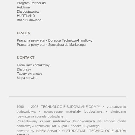
Program Partnerski
Reklama
Dla dostawców
HURTLAND
Baza Budowlana
PRACA
Praca na pełny etat - Doradca Techniczo-Handlowy
Praca na pełny etat - Specjalista ds Marketingu
KONTAKT
Formularz kontaktowy
Dla prasy
Tapety ekranowe
Mapa serwisu
1990 - 2025 TECHNOLOGIE-BUDOWLANE.COM™ • zaopatrzenie
budownictwa • nowoczesne
materiały budowlane
• skuteczne
rozwiązania i porady budowlane
Prezentowany
cennik materiałów budowlanych
nie stanowi oferty
handlowej w rozumieniu Art. 66 par.1 Kodeksu Cywilnego
powered by
InfoBiz Server™
©
STRUCTUM - TECHNOLOGIE JUTRA