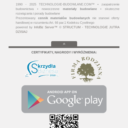
1990 - 2025 TECHNOLOGIE-BUDOWLANE.COM™ • zaopatrzenie
budownictwa • nowoczesne
materiały budowlane
• skuteczne
rozwiązania i porady budowlane
Prezentowany
cennik materiałów budowlanych
nie stanowi oferty
handlowej w rozumieniu Art. 66 par.1 Kodeksu Cywilnego
powered by
InfoBiz Server™
©
STRUCTUM - TECHNOLOGIE JUTRA
DZISIAJ
CERTYFIKATY, NAGRODY I WYRÓŻNIENIA: